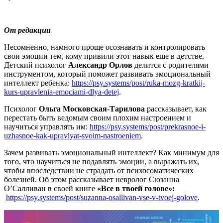
От редакции
Несомненно, намного проще осознавать и контролировать
свои эмоции тем, кому привили этот навык еще в детстве.
Детский психолог
Александр Орлов
делится с родителями
инструментом, который поможет развивать эмоциональный
интеллект ребенка:
https://psy.systems/post/ruka-mozg-kratkij-
kurs-upravlenia-emociami-dlya-detej
.
Психолог
Ольга Московская-Тарилова
рассказывает, как
перестать быть ведомым своим плохим настроением и
научиться управлять им:
https://psy.systems/post/prekrasnoe-i-
uzhasnoe-kak-upravlyat-svoim-nastroeniem
.
Зачем развивать эмоциональный интеллект? Как минимум для
того, что научиться не подавлять эмоции, а выражать их,
чтобы впоследствии не страдать от психосоматических
болезней. Об этом рассказывает невролог Сюзанна
О’Салливан в своей книге
«Все в твоей голове»:
https://psy.systems/post/suzanna-osallivan-vse-v-tvoej-golove
.