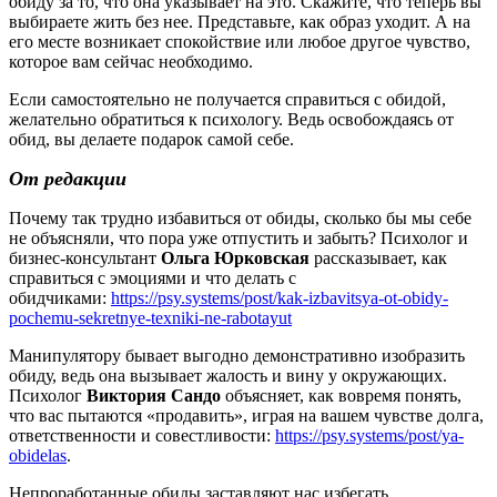
обиду за то, что она указывает на это. Скажите, что теперь вы
выбираете жить без нее. Представьте, как образ уходит. А на
его месте возникает спокойствие или любое другое чувство,
которое вам сейчас необходимо.
Если самостоятельно не получается справиться с обидой,
желательно обратиться к психологу. Ведь освобождаясь от
обид, вы делаете подарок самой себе.
От редакции
Почему так трудно избавиться от обиды, сколько бы мы себе
не объясняли, что пора уже отпустить и забыть? Психолог и
бизнес-консультант
Ольга Юрковская
рассказывает, как
справиться с эмоциями и что делать с
обидчиками:
https://psy.systems/post/kak-izbavitsya-ot-obidy-
pochemu-sekretnye-texniki-ne-rabotayut
Манипулятору бывает выгодно демонстративно изобразить
обиду, ведь она вызывает жалость и вину у окружающих.
Психолог
Виктория Сандо
объясняет, как вовремя понять,
что вас пытаются «продавить», играя на вашем чувстве долга,
ответственности и совестливости:
https://psy.systems/post/ya-
obidelas
.
Непроработанные обиды заставляют нас избегать