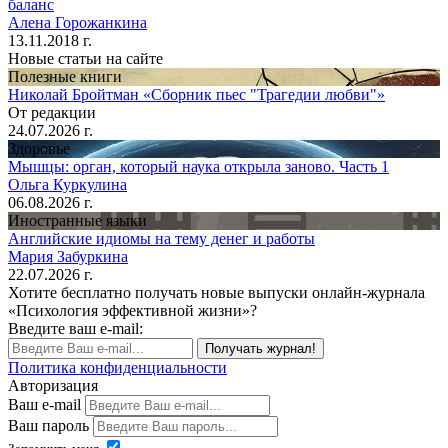
баланс
Алена Горожанкина
13.11.2018 г.
Новые статьи на сайте
Полезные книги
Николай Бройтман «Сборник пьес "Трагедии любви"»
От редакции
24.07.2026 г.
Здоровье
Мышцы: орган, который наука открыла заново. Часть 1
Ольга Куркулина
06.08.2026 г.
Иностранные языки
Английские идиомы на тему денег и работы
Мария Забуркина
22.07.2026 г.
Хотите бесплатно получать новые выпуски онлайн-журнала
«Психология эффективной жизни»?
Введите ваш e-mail:
Получать журнал!
Политика конфиденциальности
Авторизация
Ваш e-mail
Ваш пароль