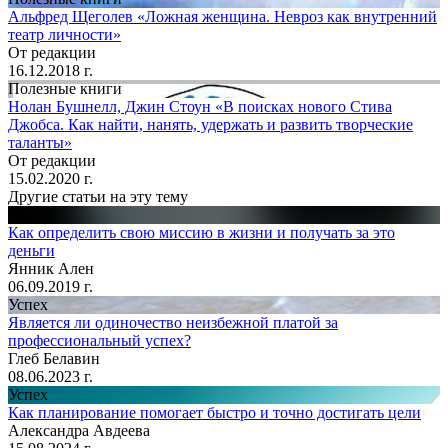
Альфред Щеголев «Ложная женщина. Невроз как внутренний
театр личности»
От редакции
16.12.2018 г.
Полезные книги
Нолан Бушнелл, Джин Стоун «В поисках нового Стива
Джобса. Как найти, нанять, удержать и развить творческие
таланты»
От редакции
15.02.2020 г.
Другие статьи на эту тему
Успех
Как определить свою миссию в жизни и получать за это
деньги
Янник Ален
06.09.2019 г.
Успех
Является ли одиночество неизбежной платой за
профессиональный успех?
Глеб Белавин
08.06.2023 г.
Успех
Как планирование помогает быстро и точно достигать цели
Александра Авдеева