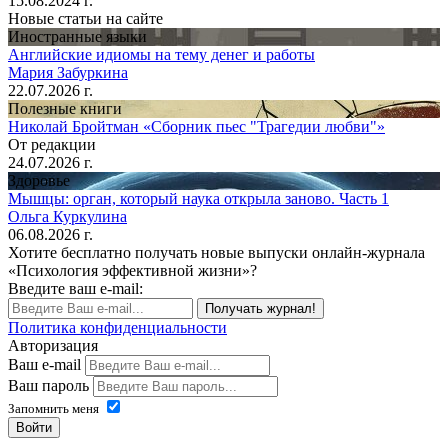
15.08.2024 г.
Новые статьи на сайте
Иностранные языки
Английские идиомы на тему денег и работы
Мария Забуркина
22.07.2026 г.
Полезные книги
Николай Бройтман «Сборник пьес "Трагедии любви"»
От редакции
24.07.2026 г.
Здоровье
Мышцы: орган, который наука открыла заново. Часть 1
Ольга Куркулина
06.08.2026 г.
Хотите бесплатно получать новые выпуски онлайн-журнала
«Психология эффективной жизни»?
Введите ваш e-mail:
Получать журнал!
Политика конфиденциальности
Авторизация
Ваш e-mail
Ваш пароль
Запомнить меня
Войти