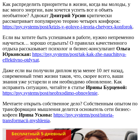
Как распределить приоритеты в жизни, когда вы молоды, у
вас много энергии, вам хочется успеть все и объять
необъятное? Адвокат
Дмитрий Урсин
критически
рассматривает популярную теорию четырех конфорок:
https://psy.systems/post/krizis-v-golove-i-teoria-chetyrex-konforok
.
Если вы хотите быть успешным в работе, нужно непременно
научиться… хорошо отдыхать! О правилах качественного
отдыха рассказывает психолог и бизнес-консультант
Ольга
Юрковская:
https://psy.systems/post/tak-kak-zhe-nauchitsya-
effektivno-otdyxat
.
Даже если вы получили диплом вуза менее 10 лет назад,
современный темп жизни таков, что, скорее всего, ваши
знания уже устарели и им необходимо обновление. Как
исправить ситуацию, читайте в статье
Ирины Бурцевой:
https://psy.systems/post/neobxodimo-obnovlenie
.
Мечтаете открыть собственное дело? Собственным опытом по
трансформации мышления делится основатель сети бизнес-
кофеен
Ирина Ускова:
https://psy.systems/post/istoria-
transformacii-myshlenia
.