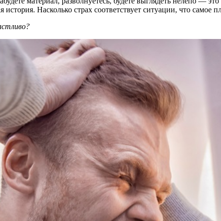
абудете материал, разволнуетесь, будете выглядеть нелепо — это
я история. Насколько страх соответствует ситуации, что самое
астливо?