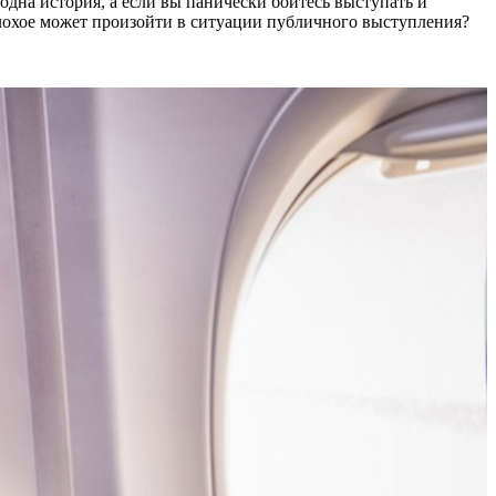
 одна история, а если вы панически боитесь выступать и
 плохое может произойти в ситуации публичного выступления?