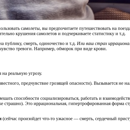
пользовать самолеты, вы предпочитаете путешествовать на поезда
ительно крушения самолетов и подчеркиваете статистику и т.д.
а публику, смерть, одиночество и т.д.
Или ваш страх иррациона
чувство тревоги. Например, обморок при виде крови.
я на реальную угрозу.
известного, предчувствие грозящей опасности). Вызывается не на
ешать способности социализироваться, работать и взаимодейст
 уже страшно). Это иррациональная, гипертрофированная форма 
и
(сейчас произойдет что-то ужасное — смерть, сердечный прис