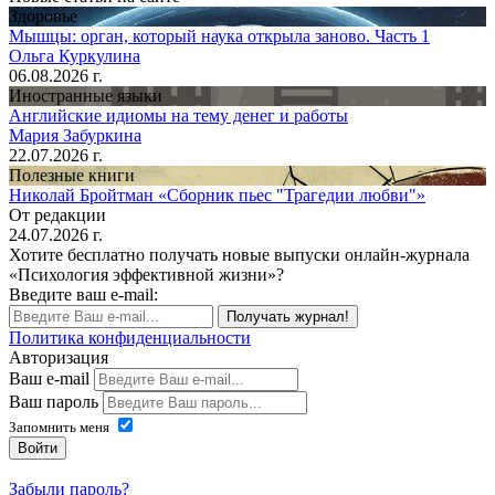
Здоровье
Мышцы: орган, который наука открыла заново. Часть 1
Ольга Куркулина
06.08.2026 г.
Иностранные языки
Английские идиомы на тему денег и работы
Мария Забуркина
22.07.2026 г.
Полезные книги
Николай Бройтман «Сборник пьес "Трагедии любви"»
От редакции
24.07.2026 г.
Хотите бесплатно получать новые выпуски онлайн-журнала
«Психология эффективной жизни»?
Введите ваш e-mail:
Получать журнал!
Политика конфиденциальности
Авторизация
Ваш e-mail
Ваш пароль
Запомнить меня
Войти
Забыли пароль?