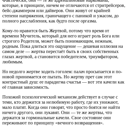
Фактически, они — те же адреналиновые наркоманы,
которые, в принципе, ничем не отличаются от стритрейсеров,
бейс-джампером или дайверов. Они живут от крайней
степени напряжения, граничащего с паникой и ужасом, до
полного расслабления, как будто после оргазма.
Кому-то нравится быть Жертвой, потому что время от
времени Мучитель, который для него играет роль Бога или
строгого Родителя, может быть понимающим, нежным,
родным. Пока длиться это ощущение — дешевая иллюзия на
самом деле — жертва перестаёт быть в своих собственных
глазах жертвой, а становится победителем, триумфатором,
любимым.
Но недолго жертве ходить гоголем: палач просыпается и по-
новой принимается ее пытать. Но жертву прет сам этот
контрастный душ: ее парадигма счастья — вот эти качели как
её главная зависимость.
Похожий психологический механизм действует в случае с
теми, кто держится за нелюбимую работу, где их унижают,
мало платят. Когда они говорят, что просто боятся не найти
ничего другого, они лукавят. Они — те же жертвы, что
держатся за гормональные качели. Свое состояние они
переживают по принципу «вечного возвращения».