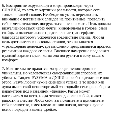
6. Восприятие окружающего мира происходит через
СЛАЙДЫ, то есть те картинки реальности, которые есть
только в вашей голове. Необходимо уметь переключать
внимание с негативных слайдов на позитивные, позволить
себе иметь желаемое, погружаться в него и жить. Цель должна
визуализироваться через мечты, кинофильмы в голове, сами
слайды и окончательное представление трансерфинга,
благодаря которому ускоряется воздействие слайда. Любая
цель достигается в несколько этапов, это называется
«трансферная цепочка», где мысленно представляется процесс
реализации каждого ее звена. Внешнее намерение предложит
нужный вариант цели, когда она погрузится в зону вашего
комфорта.
7. Маятникам не нравится, когда люди неповторимы и
уникальны, но человеческая самореализация способна их
убивать. Тандем РАЗУМА и ДУШИ способен сделать все для
этого. Разум любит чужие сценарии успеха, в то время как
душа имеет свой неповторимый «звездный» сектор с набором
параметров под названием «фрейле». Разум может
настроиться на него, когда человек доволен собой, живет в
радости и счастье. Любя себя, вы понимаете и принимаете
себя полностью, имея такую линию жизни, которая лучше
всего подходит вашему фрейле.