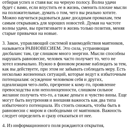
отбирая успех и ставя вас на черную полосу. Волна удачи
будет с вами, если впустить ее в жизнь, сменить плохие мысли
на положительные, думать о том, чего вы реально хотите.
Можно научиться радоваться даже досадным промахам, тем
самым открываясь для хороших новостей. Думая на частоте
волны удачи, вы притягиваете в жизнь только позитив, меняя
старые привычки на новые.
3. Закон, управляющий системой взаимодействия маятников,
называется РАВНОВЕСИЕМ. Это сила, устраняющая
дисбаланс там, где слишком много энергии. Мысли способны
нарушать равновесие, человек часто получает то, чего не
хотел изначально. Нужно в фоновом режиме наблюдать за тем,
как вы действуете, при этом не забывать соблюдать меру. Есть
несколько жизненных ситуаций, которые ведут к избыточным
потенциалам: осуждение человеком себя и других,
идеализация чего-либо, презрение к кому-то, проявление
превосходства или неполноценности, слишком сильное
желание получить что-то, а также деньги и чувство вины. Еще
могут быть внутренняя и внешняя важность как два типа
избыточного потенциала. Их стоить снижать, чтобы быть в
равновесии с миром и свободными от маятников. Важность
следует определить и сразу отказаться от нее.
4. Из информационного поля рождаются открытия,