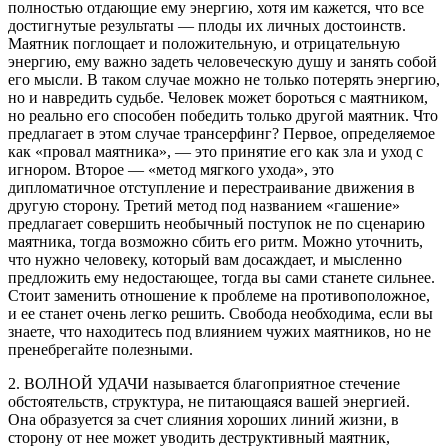
полностью отдающие ему энергию, хотя им кажется, что все
достигнутые результаты — плоды их личных достоинств.
Маятник поглощает и положительную, и отрицательную
энергию, ему важно задеть человеческую душу и занять собой
его мысли. В таком случае можно не только потерять энергию,
но и навредить судьбе. Человек может бороться с маятником,
но реально его способен победить только другой маятник. Что
предлагает в этом случае трансерфинг? Первое, определяемое
как «провал маятника», — это принятие его как зла и уход с
игнором. Второе — «метод мягкого ухода», это
дипломатичное отступление и перестраивание движения в
другую сторону. Третий метод под названием «гашение»
предлагает совершить необычный поступок не по сценарию
маятника, тогда возможно сбить его ритм. Можно уточнить,
что нужно человеку, который вам досаждает, и мысленно
предложить ему недостающее, тогда вы сами станете сильнее.
Стоит заменить отношение к проблеме на противоположное,
и ее станет очень легко решить. Свобода необходима, если вы
знаете, что находитесь под влиянием чужих маятников, но не
пренебрегайте полезными.
2. ВОЛНОЙ УДАЧИ называется благоприятное стечение
обстоятельств, структура, не питающаяся вашей энергией.
Она образуется за счет слияния хороших линий жизни, в
сторону от нее может уводить деструктивный маятник,