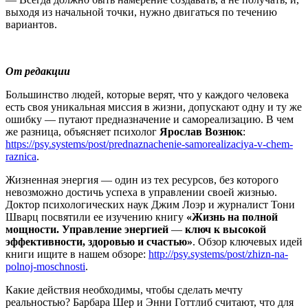
выходя из начальной точки, нужно двигаться по течению
вариантов.
От редакции
Большинство людей, которые верят, что у каждого человека
есть своя уникальная миссия в жизни, допускают одну и ту же
ошибку — путают предназначение и самореализацию. В чем
же разница, объясняет психолог
Ярослав Вознюк
:
https://psy.systems/post/prednaznachenie-samorealizaciya-v-chem-
raznica
.
Жизненная энергия — один из тех ресурсов, без которого
невозможно достичь успеха в управлении своей жизнью.
Доктор психологических наук Джим Лоэр и журналист Тони
Шварц посвятили ее изучению книгу
«Жизнь на полной
мощности. Управление энергией
—
ключ к высокой
эффективности, здоровью и счастью»
. Обзор ключевых идей
книги ищите в нашем обзоре:
http://psy.systems/post/zhizn-na-
polnoj-moschnosti
.
Какие действия необходимы, чтобы сделать мечту
реальностью? Барбара Шер и Энни Готтлиб считают, что для