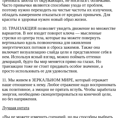
требовать заботы от окружающих, не носиться с болячками.
Часто привычки являются способами ухода от проблем,
поэтому нужно переходить на чистые частоты их излучения,
обладать намерением отказаться от вредных привычек. Для
красоты и здоровья нужен новый образ жизни.
10. ТРАНЗАКЦИЯ позволяет увидеть движение во множестве
вариантов. В нее входит поворот ключа — мысленные
стрелки из центра тела, которые вы можете повернуть
вертикально вдоль позвоночника для оживления
энергетических потоков и сброса зажимов. Также она
включает визуализацию слайда цели и представление себя в
нем. Используя ясный взгляд, можно поймать оттенки
декораций, будто бы мир меняется прямо на глазах. Но
транзакции тоже не стоит придавать особое значение, а
просто использовать ее для удовольствия.
11. Мы живем в ЗЕРКАЛЬНОМ МИРЕ, который отражает
наше отношение к нему. Любое отражение надо воспринимать
как позитивное, а эмоции не прятать вглубь. Чтобы заработала
энергия, необходимо сконцентрироваться на конечной цели,
но без напряжения.
Лучшая цитата
«Вы не можете изменить сценарий, но вы способны выбрать