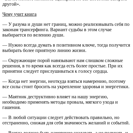
другой».
Чему учит книга
—
У разума и души нет границ, можно реализовывать себя по
законам трансерфинга. Вариант судьбы в этом случае
выбирается по велению души.
—
Нужно всегда думать в позитивном ключе, тогда получится
выбирать более приятную линию жизни.
—
Окружающие порой навязывают нам слишком сложные
решения, в то время как всегда есть более простые. При их
принятии следует прислушиваться к голосу сердца.
—
Когда нет энергии, неоткуда взяться намерению, поэтому
все силы стоит бросить на укрепление здоровья и энергетики.
—
Маятник деструктивно влияет на нашу энергию,
необходимо применять методы провала, мягкого ухода и
гашения.
—
В любой ситуации следует действовать правильно, но
отстраненно, снижая для себя значимость желаний и событий.
—
Всегда должно быть намерение создавать, а не получать, и,