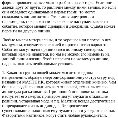
формы проявления, все можно разбить на секторы. Если они
далеки друг от друга, то различие между ними велико, но если
они обладают одинаковыми параметрами, то могут
складывать линию жизни. Эта линия идет ровно и
планомерно, пока в жизни человека не наступает какое-то
событие, которое меняет сценарий и декорации. Судьба может
перейти на другую линию.
Любые мысли материальны, и то хорошее или плохое, о чем
мы думаем, излучается энергией в пространство вариантов.
События могут начать развиваться по иному сценарию,
который нам не нравится, но мы не можем его изменить на
данной линии жизни. Чтобы перейти на желаемую линию,
надо выполнить необходимые условия.
1. Какая-то группа людей может мыслить в одном
направлении, образуя энергоинформационную структуру под
названием МАЯТНИК, которая живет отдельной жизнью. Чем
больше людей его подпитывает энергией, тем сильнее его
амплитуда раскачивания. При полной остановке маятника
наступает его смерть: примером могут служить отжившие
религии, устаревшая мода и т.д. Маятник всегда деструктивен
и превращает жизнь индивида в беспросветное
существование, навязывая ему чужие цели и уводя от счастья.
Фаворитами маятников могут стать любые руководители,