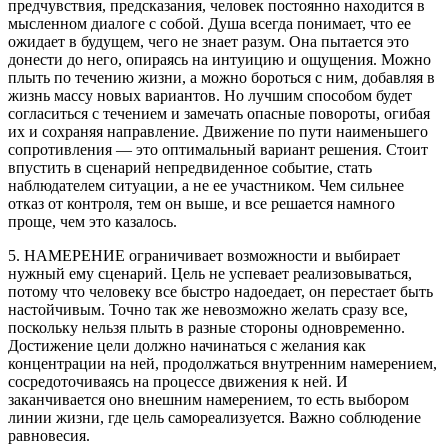
предчувствия, предсказания, человек постоянно находится в
мысленном диалоге с собой. Душа всегда понимает, что ее
ожидает в будущем, чего не знает разум. Она пытается это
донести до него, опираясь на интуицию и ощущения. Можно
плыть по течению жизни, а можно бороться с ним, добавляя в
жизнь массу новых вариантов. Но лучшим способом будет
согласиться с течением и замечать опасные повороты, огибая
их и сохраняя направление. Движение по пути наименьшего
сопротивления — это оптимальный вариант решения. Стоит
впустить в сценарий непредвиденное событие, стать
наблюдателем ситуации, а не ее участником. Чем сильнее
отказ от контроля, тем он выше, и все решается намного
проще, чем это казалось.
5. НАМЕРЕНИЕ ограничивает возможности и выбирает
нужный ему сценарий. Цель не успевает реализовываться,
потому что человеку все быстро надоедает, он перестает быть
настойчивым. Точно так же невозможно желать сразу все,
поскольку нельзя плыть в разные стороны одновременно.
Достижение цели должно начинаться с желания как
концентрации на ней, продолжаться внутренним намерением,
сосредоточиваясь на процессе движения к ней. И
заканчивается оно внешним намерением, то есть выбором
линии жизни, где цель самореализуется. Важно соблюдение
равновесия.