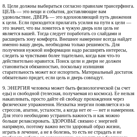
8. Цели должны выбираться согласно правилам трансерфинга.
ЦЕЛЬ — это вещи и события, доставляющие вам
удовольствие, ДВЕРЬ — это вдохновляющий путь движения
к цели. Если приходится прилагать усилия на пути к цели —
это значит, что вы ломитесь в чужую дверь или цель не
является вашей. Тогда следует поработать со слайдами и
расширить зону комфорта. Внешнее намерение всегда найдет
именно вашу дверь, необходима только решимость. Для
получения нужной информации надо расширять интересы,
следить за чувствами более тщательно, когда вам что-то
действительно нравится. Поиск цели и двери не должен
становиться обязанностью, поскольку излишняя
старательность может все испортить. Материальный достаток
обязательно придет, если цель и дверь совпадут.
9. ЭНЕРГИЯ человека может быть физиологической (за счет
еды) и свободной (телесная, получаемая из космоса). Ее нельзя
накапливать, просто дайте ей свободу прохождения через
физические упражнения. Нехватка энергии появляется из-за
стрессов, апатии, усталости, а когда нет ее — нет и намерения.
Для этого необходимо устранить важность и как можно
больше релаксировать. ЗДОРОВЬЕ связано с энергией
напрямую, поэтому важно вести здоровый образ жизни,
играть в лечение, а не в болезнь, то есть не страдать и не