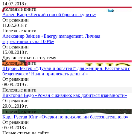
14.07.2018 г.
Полезные книги
Аллен Карр «Легкий способ бросить курить»
От редакции
11.02.2018 г.
Полезные книги
Александр Зайцев «Energy management. Личная
эффективность на 100%»
От редакции
15.08.2018 г.
Другие статьи на эту тему
Полезные книги
Шэрон Лектер «"Думай и богатей!" для женщин. Расстанься с
безденежьем! Начни привлекать деньги!»
От редакции
08.09.2019 г.
Полезные книги
Виктория Ведо «Роман с жизнью: как добиться взаимности»
От редакции
29.01.2019 г.
Полезные книги
Карл Густав Юнг «Очерки по психологии бессознательного»
От редакции
05.03.2018 г.
Новые статьи на сайте