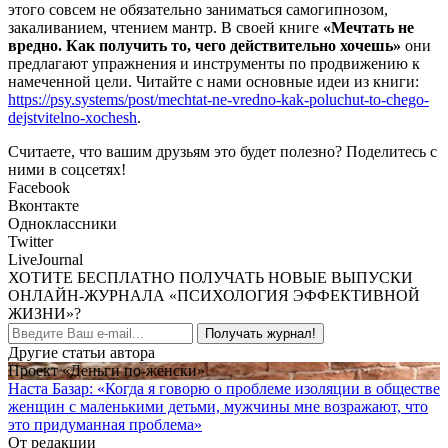
этого совсем не обязательно заниматься самогипнозом,
закаливанием, чтением мантр. В своей книге
«Мечтать не
вредно. Как получить то, чего действительно хочешь»
они
предлагают упражнения и инструменты по продвижению к
намеченной цели. Читайте с нами основные идеи из книги:
https://psy.systems/post/mechtat-ne-vredno-kak-poluchut-to-chego-
dejstvitelno-xochesh
.
Считаете, что вашим друзьям это будет полезно? Поделитесь с
ними в соцсетях!
Facebook
Вконтакте
Одноклассники
Twitter
LiveJournal
ХОТИТЕ БЕСПЛАТНО ПОЛУЧАТЬ НОВЫЕ ВЫПУСКИ
ОНЛАЙН-ЖУРНАЛА «ПСИХОЛОГИЯ ЭФФЕКТИВНОЙ
ЖИЗНИ»?
Получать журнал!
Другие статьи автора
Проект «Деньги по-женски»
Наста Базар: «Когда я говорю о проблеме изоляции в обществе
женщин с маленькими детьми, мужчины мне возражают, что
это придуманная проблема»
От редакции