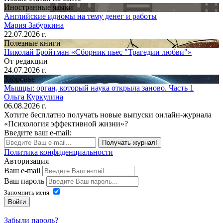
Иностранные языки
Английские идиомы на тему денег и работы
Мария Забуркина
22.07.2026 г.
Полезные книги
Николай Бройтман «Сборник пьес "Трагедии любви"»
От редакции
24.07.2026 г.
Здоровье
Мышцы: орган, который наука открыла заново. Часть 1
Ольга Куркулина
06.08.2026 г.
Хотите бесплатно получать новые выпуски онлайн-журнала
«Психология эффективной жизни»?
Введите ваш e-mail:
Получать журнал!
Политика конфиденциальности
Авторизация
Ваш e-mail
Ваш пароль
Запомнить меня
Войти
Забыли пароль?