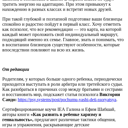
тратить энергию на адаптацию. При этом привыкнут к
нахождению в разных классах и встретят новых друзей.
При такой глубокой и поэтапной подготовке ваши близнецы
спокойно и радостно пойдут в первый класс. Хочу отметить
как психолог, что все рекомендации — это карта, на которой
каждый может проложить свой индивидуальный маршрут,
подходящий именно их семье. Главное, знать и понимать, что
в воспитании близнецов существуют особенности, которые
впоследствии повлияют на всю их жизнь.
От редакции
Родителям, у которых больше одного ребенка, периодически
приходится выступать в роли арбитра или третейского судьи.
Как разобраться в причинах ссор между братьями и сестрами
и восстановить мир, подскажет статья психолога
Виктории
Сандо:
https://psy.systems/post/pochumu-vashi-deti-ssoryatsya
.
Сертифицированные коучи IEA Галина и Ефим Шабшай,
авторы книги
«Как развить в ребенке харизму и
гениальность»,
предлагают различные тактики общения,
игры и упражнения, раскрывающие детские