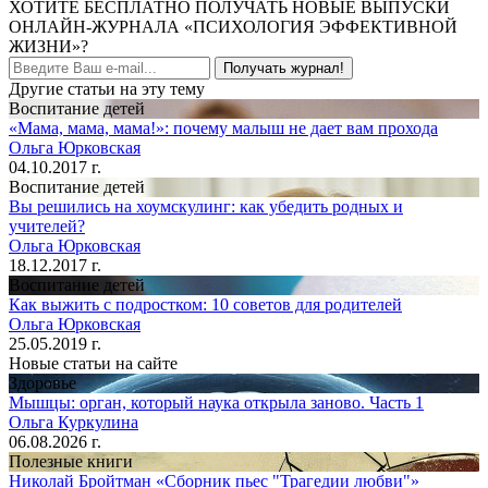
ХОТИТЕ БЕСПЛАТНО ПОЛУЧАТЬ НОВЫЕ ВЫПУСКИ
ОНЛАЙН-ЖУРНАЛА «ПСИХОЛОГИЯ ЭФФЕКТИВНОЙ
ЖИЗНИ»?
Получать журнал!
Другие статьи на эту тему
Воспитание детей
«Мама, мама, мама!»: почему малыш не дает вам прохода
Ольга Юрковская
04.10.2017 г.
Воспитание детей
Вы решились на хоумскулинг: как убедить родных и
учителей?
Ольга Юрковская
18.12.2017 г.
Воспитание детей
Как выжить с подростком: 10 советов для родителей
Ольга Юрковская
25.05.2019 г.
Новые статьи на сайте
Здоровье
Мышцы: орган, который наука открыла заново. Часть 1
Ольга Куркулина
06.08.2026 г.
Полезные книги
Николай Бройтман «Сборник пьес "Трагедии любви"»