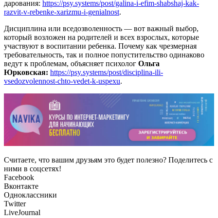
дарования:
https://psy.systems/post/galina-i-efim-shabshaj-kak-
razvit-v-rebenke-xarizmu-i-genialnost
.
Дисциплина или вседозволенность — вот важный выбор,
который возложен на родителей и всех взрослых, которые
участвуют в воспитании ребенка. Почему как чрезмерная
требовательность, так и полное попустительство одинаково
ведут к проблемам, объясняет психолог
Ольга
Юрковская:
https://psy.systems/post/disciplina-ili-
vsedozvolennost-chto-vedet-k-uspexu
.
Считаете, что вашим друзьям это будет полезно? Поделитесь с
ними в соцсетях!
Facebook
Вконтакте
Одноклассники
Twitter
LiveJournal