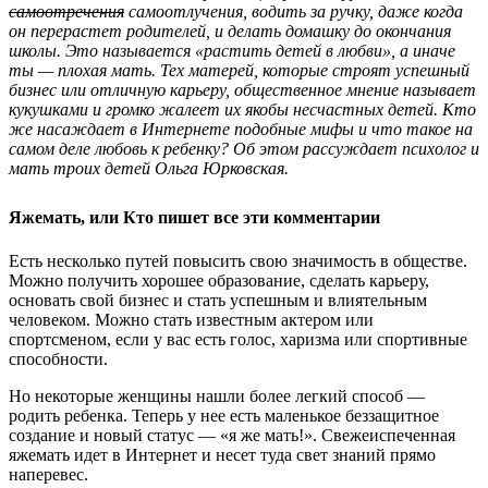
самоотречения
самоотлучения, водить за ручку, даже когда
он перерастет родителей, и делать домашку до окончания
школы. Это называется «растить детей в любви», а иначе
ты — плохая мать. Тех матерей, которые строят успешный
бизнес или отличную карьеру, общественное мнение называет
кукушками и громко жалеет их якобы несчастных детей. Кто
же насаждает в Интернете подобные мифы и что такое на
самом деле любовь к ребенку?
Об этом рассуждает психолог и
мать троих детей Ольга Юрковская.
Яжемать, или Кто пишет все эти комментарии
Есть несколько путей повысить свою значимость в обществе.
Можно получить хорошее образование, сделать карьеру,
основать свой бизнес и стать успешным и влиятельным
человеком. Можно стать известным актером или
спортсменом, если у вас есть голос, харизма или спортивные
способности.
Но некоторые женщины нашли более легкий способ —
родить ребенка. Теперь у нее есть маленькое беззащитное
создание и новый статус — «я же мать!». Свежеиспеченная
яжемать идет в Интернет и несет туда свет знаний прямо
наперевес.