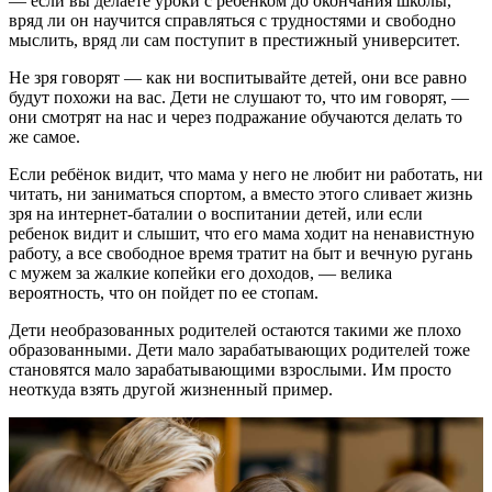
— если вы делаете уроки с ребенком до окончания школы,
вряд ли он научится справляться с трудностями и свободно
мыслить, вряд ли сам поступит в престижный университет.
Не зря говорят — как ни воспитывайте детей, они все равно
будут похожи на вас. Дети не слушают то, что им говорят, —
они смотрят на нас и через подражание обучаются делать то
же самое.
Если ребёнок видит, что мама у него не любит ни работать, ни
читать, ни заниматься спортом, а вместо этого сливает жизнь
зря на интернет-баталии о воспитании детей, или если
ребенок видит и слышит, что его мама ходит на ненавистную
работу, а все свободное время тратит на быт и вечную ругань
с мужем за жалкие копейки его доходов, — велика
вероятность, что он пойдет по ее стопам.
Дети необразованных родителей остаются такими же плохо
образованными. Дети мало зарабатывающих родителей тоже
становятся мало зарабатывающими взрослыми. Им просто
неоткуда взять другой жизненный пример.