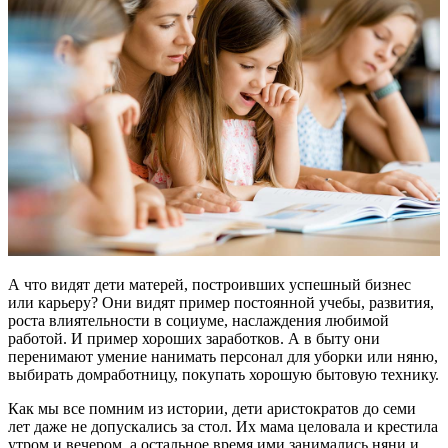
А что видят дети матерей, построивших успешный бизнес
или карьеру? Они видят пример постоянной учебы, развития,
роста влиятельности в социуме, наслаждения любимой
работой. И пример хороших заработков. А в быту они
перенимают умение нанимать персонал для уборки или няню,
выбирать домработницу, покупать хорошую бытовую технику.
Как мы все помним из истории, дети аристократов до семи
лет даже не допускались за стол. Их мама целовала и крестила
утром и вечером, а остальное время ими занимались няни и