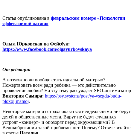
Статья опубликована в
февральском номере «Психологии
эффективной жизни»
.
Ольга Юрковская на Фейсбук:
https://www.facebook.com/olgayurkovskaya
От редакции
А возможно ли вообще стать идеальной матерью?
Пожертвовать всем ради ребенка — это действительно
проявление любви? На эту тему рассуждает SEO-оптимизатор
Виктория Самира:
https://psy.systems/post/ya-vsegda-budu-
ploxoj-mamoj
.
Некоторые матери из страха оказаться неидеальными не берут
детей в общественные места. Вдруг не будут слушаться,
устроят «концерт» и опозорят перед окружающими? В
Великобритании такой проблемы нет. Почему? Ответ читайте
в статье
Натальи