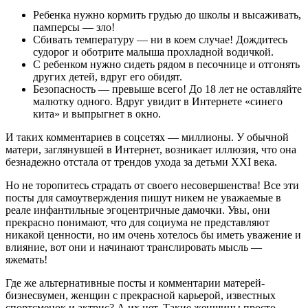
Ребенка нужно кормить грудью до школы и высаживать,
памперсы — зло!
Сбивать температуру — ни в коем случае! Дождитесь
судорог и оботрите малыша прохладной водичкой.
С ребенком нужно сидеть рядом в песочнице и отгонять
других детей, вдруг его обидят.
Безопасность — превыше всего! До 18 лет не оставляйте
малютку одного. Вдруг увидит в Интернете «синего
кита» и выпрыгнет в окно.
И таких комментариев в соцсетях — миллионы. У обычной
матери, заглянувшей в Интернет, возникает иллюзия, что она
безнадежно отстала от трендов ухода за детьми XXI века.
Но не торопитесь страдать от своего несовершенства! Все эти
посты для самоутверждения пишут никем не уважаемые в
реале инфантильные эгоцентричные дамочки. Увы, они
прекрасно понимают, что для социума не представляют
никакой ценности, но им очень хотелось бы иметь уважение и
влияние, вот они и начинают транслировать мысль —
яжемать!
Где же альтернативные посты и комментарии матерей-
бизнесвумен, женщин с прекрасной карьерой, известных
спортсменок и актрис? А их нет. Такие женщины просто