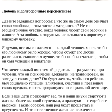
Любовь и долгосрочные перспективы
Давайте зададимся вопросом: а что же на самом деле означает
слово «любовь», в том числе и материнская? Не то
эгоцентричное чувство, когда человек любит свои бабочки в
животе. А та любовь, которую мы испытываем к дорогому и
близкому человеку.
Я думаю, все мы согласимся — каждый человек хочет, чтобы
его любимому было хорошо. Чтобы объект его любви
развивался, становился лучше, чтобы он был счастлив, чтобы
он был успешен и влиятелен.
Что хочет каждый вменяемый родитель — разумеется, при
условии, что он психически адекватен, не травмирован, не
завидует своим детям? Он будет желать, чтобы его ребенок
был социально успешен, влиятелен, счастлив и превзошел
своих предков, то есть продвинулся по социальной лестнице.
Если ваши дети превзойдут вас, то и ваши внуки стартуют в
жизнь с более высокой ступеньки, а правнуки — с еще более
высокой. Таким образом, ваш род будет процветать и
преуспевать. И это естественное желание психически