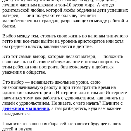
лучшим частным школам и топ-10 вузов мира. А что до
родительской любви, которой якобы обделены дети успешных
матерей, — они получают ее больше, чем дети
малообеспеченных граждан, разрывающихся между работой и
бытом.
Выбор между тем, строить свою жизнь по канонам типичного
гетто или все-таки выйти на уровень аристократов или хотя
бы среднего класса, закладывается в детстве.
Это тот самый выбор, который делают матери, — положить
свою жизнь на бытовое обслуживание и потом попрекать
этим ребенка или построить бизнес/карьеру и добиться
уважения в обществе.
Это выбор — ненавидеть школьные уроки, свою
низкооплачиваемую работу и при этом тратить время на
идиотские комментарии в Интернете или в том же Интернете
научиться тому, как работать с удовольствием, как влиять на
людей с удовольствием. Не знаете, с чего начать? Начните с
денежного мышления
, а там разберетесь, куда вам важнее
вкладываться.
Помните: от вашего выбора сейчас зависит будущее ваших
детей и внуков.