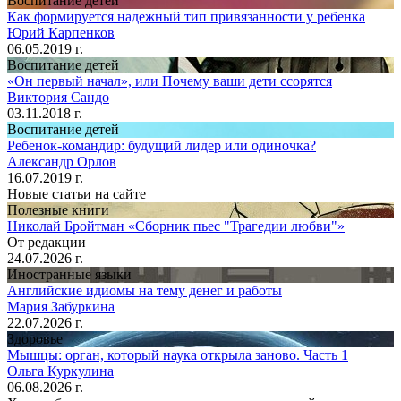
Воспитание детей
Как формируется надежный тип привязанности у ребенка
Юрий Карпенков
06.05.2019 г.
Воспитание детей
«Он первый начал», или Почему ваши дети ссорятся
Виктория Сандо
03.11.2018 г.
Воспитание детей
Ребенок-командир: будущий лидер или одиночка?
Александр Орлов
16.07.2019 г.
Новые статьи на сайте
Полезные книги
Николай Бройтман «Сборник пьес "Трагедии любви"»
От редакции
24.07.2026 г.
Иностранные языки
Английские идиомы на тему денег и работы
Мария Забуркина
22.07.2026 г.
Здоровье
Мышцы: орган, который наука открыла заново. Часть 1
Ольга Куркулина
06.08.2026 г.