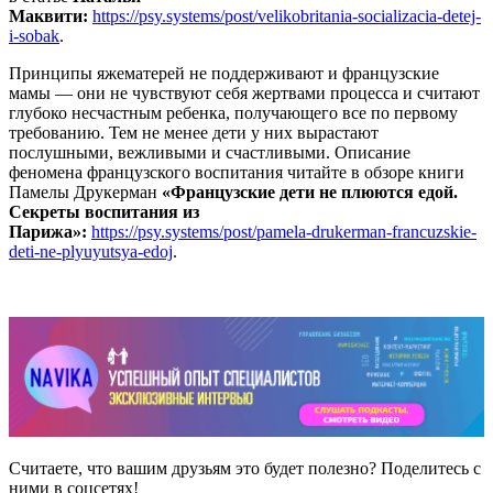
Маквити:
https://psy.systems/post/velikobritania-socializacia-detej-
i-sobak
.
Принципы яжематерей не поддерживают и французские
мамы — они не чувствуют себя жертвами процесса и считают
глубоко несчастным ребенка, получающего все по первому
требованию. Тем не менее дети у них вырастают
послушными, вежливыми и счастливыми. Описание
феномена французского воспитания читайте в обзоре книги
Памелы Друкерман
«Французские дети не плюются едой.
Секреты воспитания из
Парижа»:
https://psy.systems/post/pamela-drukerman-francuzskie-
deti-ne-plyuyutsya-edoj
.
Считаете, что вашим друзьям это будет полезно? Поделитесь с
ними в соцсетях!