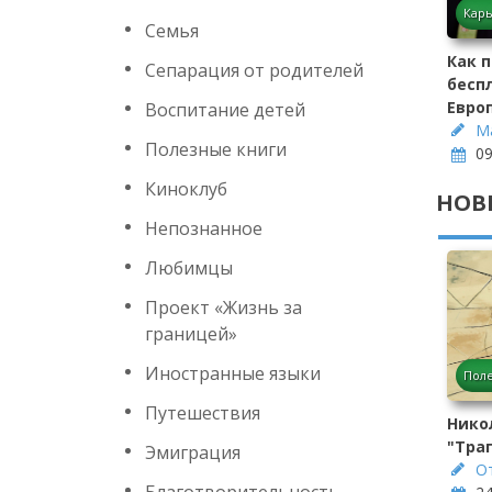
Кар
Семья
Как 
Сепарация от родителей
бесп
Евро
Воспитание детей
М
Полезные книги
09
Киноклуб
НОВ
Непознанное
Любимцы
Проект «Жизнь за
границей»
Иностранные языки
Поле
Путешествия
Нико
"Тра
Эмиграция
О