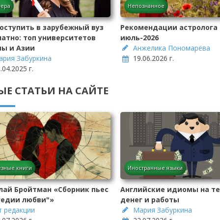
ьера
Непознанное
поступить в зарубежный вуз
Рекомендации астролога 
латно: топ университетов
июль-2026
пы и Азии
Анжелика Пономарёва
ария Забуркина
19.06.2026 г.
.04.2025 г.
ЫЕ СТАТЬИ НА САЙТЕ
зные книги
Иностранные языки
лай Бройтман «Сборник пьес
Английские идиомы на т
гедии любви"»
денег и работы
т редакции
Мария Забуркина