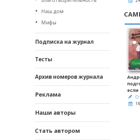
Благотворительность
24
Наш дом
САМ
Мифы
Подписка на журнал
Тесты
Поле
Архив номеров журнала
Андр
подго
если
Реклама
О
16
Наши авторы
Стать автором