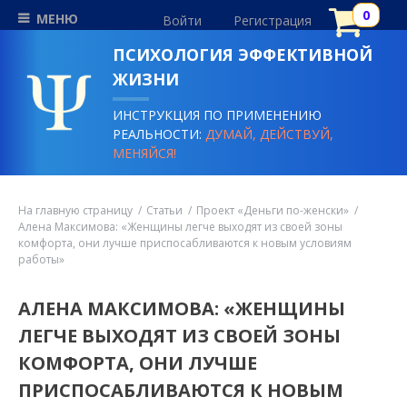
МЕНЮ
Войти
Регистрация
ПСИХОЛОГИЯ ЭФФЕКТИВНОЙ
ЖИЗНИ
ИНСТРУКЦИЯ ПО ПРИМЕНЕНИЮ
РЕАЛЬНОСТИ:
ДУМАЙ, ДЕЙСТВУЙ,
МЕНЯЙСЯ!
На главную страницу
Статьи
Проект «Деньги по-женски»
Алена Максимова: «Женщины легче выходят из своей зоны
комфорта, они лучше приспосабливаются к новым условиям
работы»
АЛЕНА МАКСИМОВА: «ЖЕНЩИНЫ
ЛЕГЧЕ ВЫХОДЯТ ИЗ СВОЕЙ ЗОНЫ
КОМФОРТА, ОНИ ЛУЧШЕ
ПРИСПОСАБЛИВАЮТСЯ К НОВЫМ