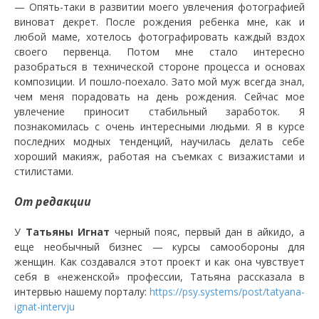
— Опять-таки в развитии моего увлечения фотографией
виноват декрет. После рождения ребенка мне, как и
любой маме, хотелось фотографировать каждый вздох
своего первенца. Потом мне стало интересно
разобраться в технической стороне процесса и основах
композиции. И пошло-поехало. Зато мой муж всегда знал,
чем меня порадовать на день рождения. Сейчас мое
увлечение приносит стабильный заработок. Я
познакомилась с очень интересными людьми. Я в курсе
последних модных тенденций, научилась делать себе
хороший макияж, работая на съемках с визажистами и
стилистами.
От редакции
У
Татьяны Игнат
черный пояс, первый дан в айкидо, а
еще необычный бизнес — курсы самообороны для
женщин. Как создавался этот проект и как она чувствует
себя в «неженской» профессии, Татьяна рассказала в
интервью нашему порталу:
https://psy.systems/post/tatyana-
ignat-intervju