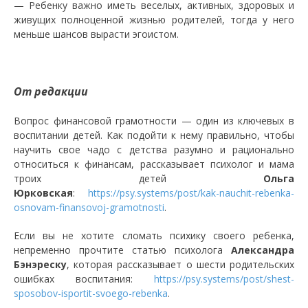
— Ребенку важно иметь веселых, активных, здоровых и
живущих полноценной жизнью родителей, тогда у него
меньше шансов вырасти эгоистом.
От редакции
Вопрос финансовой грамотности — один из ключевых в
воспитании детей. Как подойти к нему правильно, чтобы
научить свое чадо с детства разумно и рационально
относиться к финансам, рассказывает психолог и мама
троих детей
Ольга
Юрковская
:
https://psy.systems/post/kak-nauchit-rebenka-
osnovam-finansovoj-gramotnosti
.
Если вы не хотите сломать психику своего ребенка,
непременно прочтите статью психолога
Александра
Бэнэреску
, которая рассказывает о шести родительских
ошибках воспитания:
https://psy.systems/post/shest-
sposobov-isportit-svoego-rebenka
.