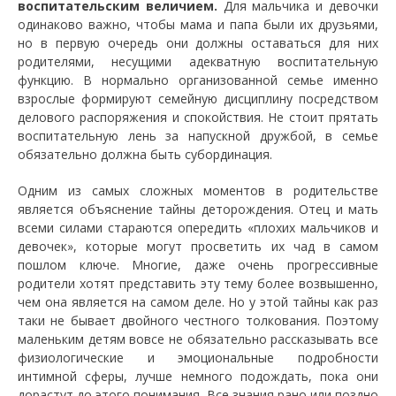
воспитательским величием.
Для мальчика и девочки
одинаково важно, чтобы мама и папа были их друзьями,
но в первую очередь они должны оставаться для них
родителями, несущими адекватную воспитательную
функцию. В нормально организованной семье именно
взрослые формируют семейную дисциплину посредством
делового распоряжения и спокойствия. Не стоит прятать
воспитательную лень за напускной дружбой, в семье
обязательно должна быть субординация.
Одним из самых сложных моментов в родительстве
является объяснение тайны деторождения. Отец и мать
всеми силами стараются опередить «плохих мальчиков и
девочек», которые могут просветить их чад в самом
пошлом ключе. Многие, даже очень прогрессивные
родители хотят представить эту тему более возвышенно,
чем она является на самом деле. Но у этой тайны как раз
таки не бывает двойного честного толкования. Поэтому
маленьким детям вовсе не обязательно рассказывать все
физиологические и эмоциональные подробности
интимной сферы, лучше немного подождать, пока они
дорастут до этого понимания. Все знания рано или поздно