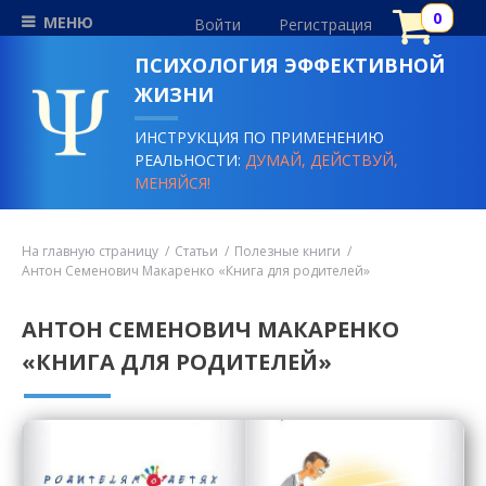
МЕНЮ
Войти
Регистрация
ПСИХОЛОГИЯ ЭФФЕКТИВНОЙ
ЖИЗНИ
ИНСТРУКЦИЯ ПО ПРИМЕНЕНИЮ
РЕАЛЬНОСТИ:
ДУМАЙ, ДЕЙСТВУЙ,
МЕНЯЙСЯ!
На главную страницу
Статьи
Полезные книги
Антон Семенович Макаренко «Книга для родителей»
АНТОН СЕМЕНОВИЧ МАКАРЕНКО
«КНИГА ДЛЯ РОДИТЕЛЕЙ»