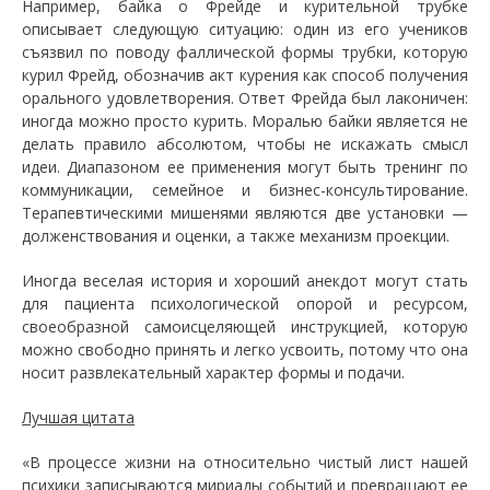
Например, байка о Фрейде и курительной трубке
описывает следующую ситуацию: один из его учеников
съязвил по поводу фаллической формы трубки, которую
курил Фрейд, обозначив акт курения как способ получения
орального удовлетворения. Ответ Фрейда был лаконичен:
иногда можно просто курить. Моралью байки является не
делать правило абсолютом, чтобы не искажать смысл
идеи. Диапазоном ее применения могут быть тренинг по
коммуникации, семейное и бизнес-консультирование.
Терапевтическими мишенями являются две установки —
долженствования и оценки, а также механизм проекции.
Иногда веселая история и хороший анекдот могут стать
для пациента психологической опорой и ресурсом,
своеобразной самоисцеляющей инструкцией, которую
можно свободно принять и легко усвоить, потому что она
носит развлекательный характер формы и подачи.
Лучшая цитата
«В процессе жизни на относительно чистый лист нашей
психики записываются мириады событий и превращают ее