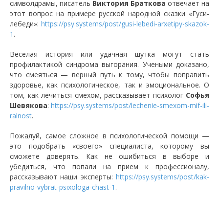
символдрамы, писатель
Виктория Браткова
отвечает на
этот вопрос на примере русской народной сказки «Гуси-
лебеди»:
https://psy.systems/post/gusi-lebedi-arxetipy-skazok-
1
.
Веселая история или удачная шутка могут стать
профилактикой синдрома выгорания. Учеными доказано,
что смеяться — верный путь к тому, чтобы поправить
здоровье, как психологическое, так и эмоциональное. О
том, как лечиться смехом, рассказывает психолог
Софья
Шевякова
:
https://psy.systems/post/lechenie-smexom-mif-ili-
ralnost
.
Пожалуй, самое сложное в психологической помощи —
это подобрать «своего» специалиста, которому вы
сможете доверять. Как не ошибиться в выборе и
убедиться, что попали на прием к профессионалу,
рассказывают наши эксперты:
https://psy.systems/post/kak-
pravilno-vybrat-psixologa-chast-
1
.