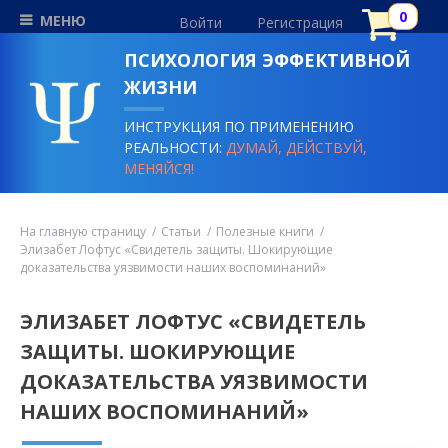
МЕНЮ
Войти
Регистрация
ПСИХОЛОГИЯ ЭФФЕКТИВНОЙ
ЖИЗНИ
ИНСТРУКЦИЯ ПО ПРИМЕНЕНИЮ
РЕАЛЬНОСТИ:
ДУМАЙ, ДЕЙСТВУЙ,
МЕНЯЙСЯ!
На главную страницу
Статьи
Полезные книги
Элизабет Лофтус «Свидетель защиты. Шокирующие
доказательства уязвимости наших воспоминаний»
ЭЛИЗАБЕТ ЛОФТУС «СВИДЕТЕЛЬ
ЗАЩИТЫ. ШОКИРУЮЩИЕ
ДОКАЗАТЕЛЬСТВА УЯЗВИМОСТИ
НАШИХ ВОСПОМИНАНИЙ»