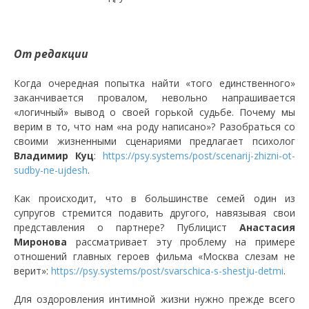
От редакции
Когда очередная попытка найти «того единственного»
заканчивается провалом, невольно напрашивается
«логичный» вывод о своей горькой судьбе. Почему мы
верим в то, что нам «на роду написано»? Разобраться со
своими жизненными сценариями предлагает психолог
Владимир Куц
:
https://psy.systems/post/scenarij-zhizni-ot-
sudby-ne-ujdesh
.
Как происходит, что в большинстве семей один из
супругов стремится подавить другого, навязывая свои
представления о партнере? Публицист
Анастасия
Миронова
рассматривает эту проблему на примере
отношений главных героев фильма «Москва слезам не
верит»:
https://psy.systems/post/svarschica-s-shestju-detmi
.
Для оздоровления интимной жизни нужно прежде всего