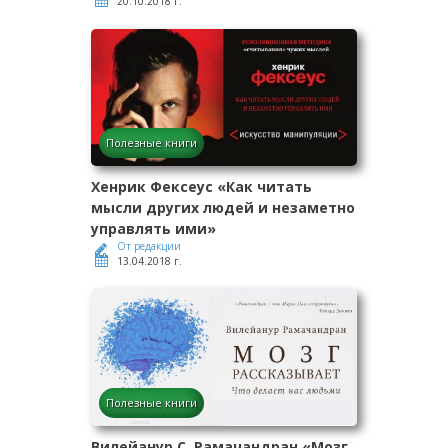
20.10.2018 г.
Полезные книги
Хенрик Фексеус «Как читать
мысли других людей и незаметно
управлять ими»
От редакции
13.04.2018 г.
Полезные книги
Вилейанур С. Рамачандран «Мозг