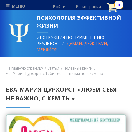
МЕНЮ
Войти
Регистрация
ПСИХОЛОГИЯ ЭФФЕКТИВНОЙ
ЖИЗНИ
ИНСТРУКЦИЯ ПО ПРИМЕНЕНИЮ
РЕАЛЬНОСТИ:
ДУМАЙ, ДЕЙСТВУЙ,
МЕНЯЙСЯ!
На главную страницу
Статьи
Полезные книги
Ева-Мария Цурхорст «Люби себя — не важно, с кем ты»
ЕВА-МАРИЯ ЦУРХОРСТ «ЛЮБИ СЕБЯ —
НЕ ВАЖНО, С КЕМ ТЫ»