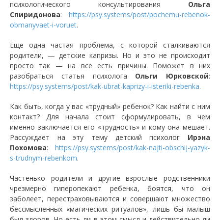
психологического консультирования
Ольга
Спиридонова
:
https://psy.systems/post/pochemu-rebenok-
obmanyvaet-i-voruet
.
Еще одна частая проблема, с которой сталкиваются
родители, — детские капризы. Но и это не происходит
просто так — на все есть причины. Поможет в них
разобраться статья психолога
Ольги Юрковской
:
https://psy.systems/post/kak-ubrat-kaprizy-i-isteriki-rebenka
.
Как быть, когда у вас «трудный» ребенок? Как найти с ним
контакт? Для начала стоит сформулировать, в чем
именно заключается его «трудность» и кому она мешает.
Рассуждает на эту тему детский психолог
Ирэна
Похомова
:
https://psy.systems/post/kak-najti-obschij-yazyk-
s-trudnym-rebenkom
.
Частенько родители и другие взрослые родственники
чрезмерно гиперопекают ребенка, боятся, что он
заболеет, перестраховываются и совершают множество
бессмысленных «магических ритуалов», лишь бы малыш
был здоров. Но есть ли в этом смысл и действительно ли