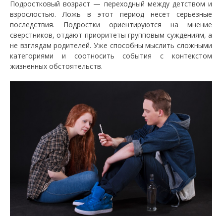
Подростковый возраст — переходный между детством и
взрослостью. Ложь в этот период несет серьезные
последствия. Подростки ориентируются на мнение
сверстников, отдают приоритеты групповым суждениям, а
не взглядам родителей. Уже способны мыслить сложными
категориями и соотносить события с контекстом
жизненных обстоятельств.