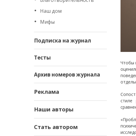
Благотворительность
Наш дом
Мифы
Подписка на журнал
Тесты
Чтобы 
оценил
Архив номеров журнала
поведе
отдель
Реклама
Сопост
стиле 
сравне
Наши авторы
«Пробл
психич
Стать автором
исслед