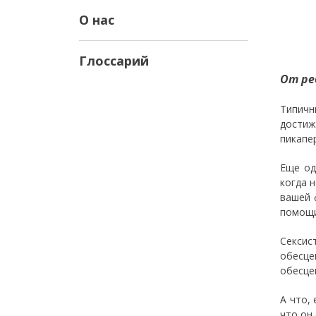
О нас
Глоссарий
От ре
Типичн
достиж
пикапе
Еще од
когда 
вашей 
помощи
Сексис
обесце
обесце
А что,
что он