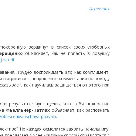
Источник
покоренную вершину» в список своих любовных
ерещенко
объясняет, как не попасть в ловушку
-istorii
.
вания. Трудно воспринимать это как комплимент,
д и выкрикивает непрошеные комментарии по поводу
сказывает, как научилась защищаться от этого при
о в результате чувствуешь, что тебя полностью
на Фьелльнер-Патлах
объясняет, как распознать
t/obescenivauschaya-poxvala
.
лективе? Не каждая осмелится заявить начальнику,
ра
предлагает более «хитрый» способ справляться с