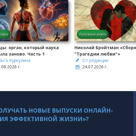
ровье
Полезные книги
ы: орган, который наука
Николай Бройтман «Сборн
ла заново. Часть 1
"Трагедии любви"»
льга Куркулина
От редакции
.08.2026 г.
24.07.2026 г.
ОЛУЧАТЬ НОВЫЕ ВЫПУСКИ ОНЛАЙН-
ИЯ ЭФФЕКТИВНОЙ ЖИЗНИ»?