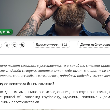
пуляции
Просмотров:
4928
Дата публикации
мачо может казаться мужественным и в какой-то степени прив
утку. «Альфа-самцам», которые мнят себя выше женщин и не 
отреть свои взгляды. Оказывается, подобный подход к жизни увел
у сексистом быть опасно?
но данным американского исследования, проведенного команд
е Journal of Counseling Psychology, мужчины, склонные к 
ескими расстройствами.