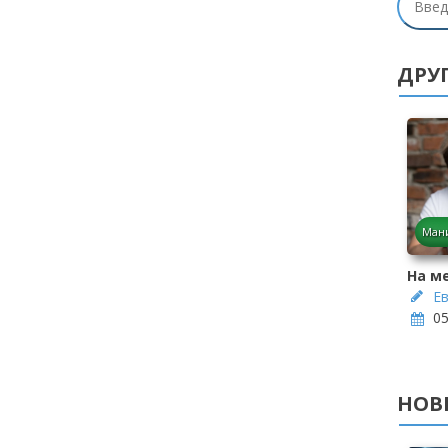
ДРУГ
Ман
На м
Е
05
НОВ