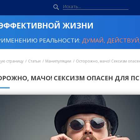
 ЭФФЕКТИВНОЙ ЖИЗНИ
РИМЕНЕНИЮ РЕАЛЬНОСТИ:
ДУМАЙ, ДЕЙСТВУЙ,
ную страницу
Статьи
Манипуляции
Осторожно, мачо! Сексизм опасе
ОРОЖНО, МАЧО! СЕКСИЗМ ОПАСЕН ДЛЯ П