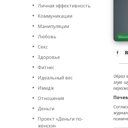
Личная эффективность
Коммуникации
Манипуляции
Любовь
Мани
Секс
Здоровье
Фитнес
Образ 
Идеальный вес
злую ш
Имидж
пересм
Почем
Отношения
Соглас
Деньги
журнал
Проект «Деньги по-
психич
женски»