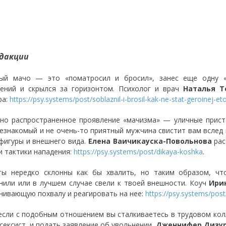
дакции
ый мачо — это «поматросил и бросил», занес еще одну «
ений и скрылся за горизонтом. Психолог и врач
Наталья Т
ра:
https://psy.systems/post/soblaznil-i-brosil-kak-ne-stat-geroinej-etoj
но распространенное проявление «мачизма» — уличные приста
незнакомый и не очень-то приятный мужчина свистит вам всле
фигуры и внешнего вида.
Елена Ваичикауска-Повольнова
рас
 тактики нападения:
https://psy.systems/post/dikaya-koshka
.
ты нередко склонны как бы хвалить, но таким образом, чт
нили или в лучшем случае свели к твоей внешности. Коуч
Ири
нивающую похвалу и реагировать на нее:
https://psy.systems/pos
 если с подобным отношением вы сталкиваетесь в трудовом кол
 сексист, и подать заявление об увольнении.
Дженнифер Дизу