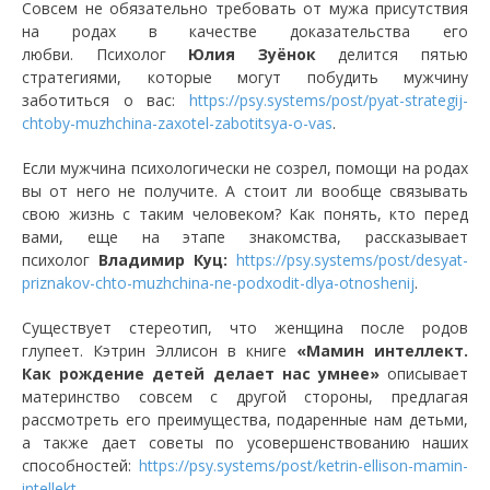
Совсем не обязательно требовать от мужа присутствия
на родах в качестве доказательства его
любви. Психолог
Юлия Зуёнок
делится пятью
стратегиями, которые могут побудить мужчину
заботиться о вас:
https://psy.systems/post/pyat-strategij-
chtoby-muzhchina-zaxotel-zabotitsya-o-vas
.
Если мужчина психологически не созрел, помощи на родах
вы от него не получите. А стоит ли вообще связывать
свою жизнь с таким человеком? Как понять, кто перед
вами, еще на этапе знакомства, рассказывает
психолог
Владимир Куц:
https://psy.systems/post/desyat-
priznakov-chto-muzhchina-ne-podxodit-dlya-otnoshenij
.
Существует стереотип, что женщина после родов
глупеет. Кэтрин Эллисон в книге
«Мамин интеллект.
Как рождение детей делает нас умнее»
описывает
материнство совсем с другой стороны, предлагая
рассмотреть его преимущества, подаренные нам детьми,
а также дает советы по усовершенствованию наших
способностей:
https://psy.systems/post/ketrin-ellison-mamin-
intellekt
.