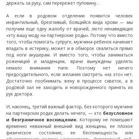
держать за руку, сам перережет пуповину…
А если в родовом отделении появится человек
инфантильный, брезгливый, боящийся вида крови — мы
получим еще одну жалобу от врачей, люто ненавидящих
«эту вашу моду на партнерские роды». Потому что вместо
того, чтобы помогать супруге, мужчина-ребенок начинает
впадать в истерику, может и в обморок свалиться прямо
под ноги акушерам. И вместо того, чтобы заниматься
роженицей и младенцем, врачи вынуждены уделять
немало внимания папе. Поэтому нет ничего
предосудительного, если желания смотреть «на это» нет.
Достаточно пообнимать жену в процессе схваток, а в
родовой зал не заходить и новорожденного принять из
рук доктора.
И, наконец, третий важный фактор, без которого мужчине
на партнерских родах делать нечего, — это
безусловное
и безграничное восхищение.
Которому не помешают
временно неважный внешний вид женщины, ее плохое
физическое состояние, ее беспомощность или