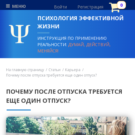
МЕНЮ
Войти
Регистрация
ПСИХОЛОГИЯ ЭФФЕКТИВНОЙ
ЖИЗНИ
ИНСТРУКЦИЯ ПО ПРИМЕНЕНИЮ
РЕАЛЬНОСТИ:
ДУМАЙ, ДЕЙСТВУЙ,
МЕНЯЙСЯ!
На главную страницу
Статьи
Карьера
Почему после отпуска требуется еще один отпуск?
ПОЧЕМУ ПОСЛЕ ОТПУСКА ТРЕБУЕТСЯ
ЕЩЕ ОДИН ОТПУСК?