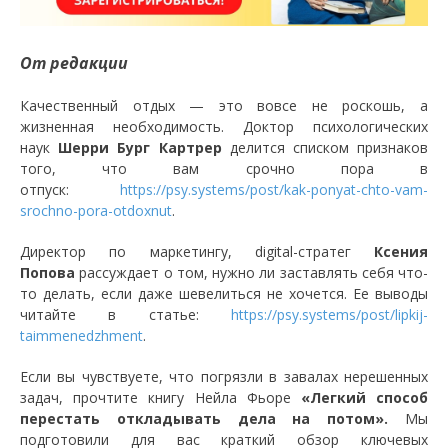
От редакции
Качественный отдых — это вовсе не роскошь, а
жизненная необходимость. Доктор психологических
наук
Шерри Бург Картрер
делится списком признаков
того, что вам срочно пора в
отпуск:
https://psy.systems/post/kak-ponyat-chto-vam-
srochno-pora-otdoxnut
.
Директор по маркетингу, digital-стратег
Ксения
Попова
рассуждает о том, нужно ли заставлять себя что-
то делать, если даже шевелиться не хочется. Ее выводы
читайте в статье:
https://psy.systems/post/lipkij-
taimmenedzhment
.
Если вы чувствуете, что погрязли в завалах нерешенных
задач, прочтите книгу Нейла Фьоре
«Легкий способ
перестать откладывать дела на потом».
Мы
подготовили для вас краткий обзор ключевых