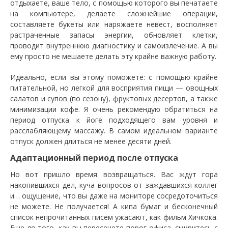
отдыхаете, ваше тело, с помощью которого вы печатаете
на компьютере, делаете сложнейшие операции,
составляете букеты или наряжаете невест, восполняет
растраченные запасы энергии, обновляет клетки,
проводит внутреннюю диагностику и самоизлечение. А вы
ему просто не мешаете делать эту крайне важную работу.
Идеально, если вы этому поможете: с помощью крайне
питательной, но легкой для восприятия пищи — овощных
салатов и супов (по сезону), фруктовых десертов, а также
минимизации кофе. Я очень рекомендую обратиться на
период отпуска к йоге подходящего вам уровня и
расслабляющему массажу. В самом идеальном варианте
отпуск должен длиться не менее десяти дней.
Адаптационный период после отпуска
Но вот пришло время возвращаться. Вас ждут гора
накопившихся дел, куча вопросов от заждавшихся коллег
и… ощущение, что вы даже на мониторе сосредоточиться
не можете. Не получается! А кипа бумаг и бесконечный
список непрочитанных писем ужасают, как фильм Хичкока.
Еще до того, как вы пересечете порог офиса, смиритесь с