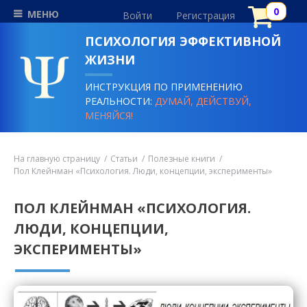
МЕНЮ
Войти
Регистрация
ПСИХОЛОГИЯ ЭФФЕКТИВНОЙ
ЖИЗНИ
ИНСТРУКЦИЯ ПО ПРИМЕНЕНИЮ
РЕАЛЬНОСТИ:
ДУМАЙ, ДЕЙСТВУЙ,
МЕНЯЙСЯ!
На главную страницу
Статьи
Полезные книги
Пол Клейнман «Психология. Люди, концепции, эксперименты»
ПОЛ КЛЕЙНМАН «ПСИХОЛОГИЯ.
ЛЮДИ, КОНЦЕПЦИИ,
ЭКСПЕРИМЕНТЫ»