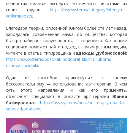
ценностях великие эксперты «отвечают» цитатами из
своих трудов:
https://psy.systems/category/intervyu-s-
velikimi/posts
.
Благодаря теории, описанной Юнгом более ста лет назад,
зародилась современная наука об обществе, которая
быстро набирает популярность, — соционика. Как знание
соционики поможет найти подход к самым разным людям,
читайте в статье типировщика
Надежды Дубоносовой:
https://psy.systems/post/kak-podobrat-kluch-k-lubomu-
osnovy-socioniki
.
Один из способов прикоснуться к своему
бессознательному — использование арт-терапии. В чем
суть этого направления и как его применять,
объясняет специалист в области арт-терапии
Жанна
Сафиуллина:
https://psy.systems/post/art-terapiya-najdite-
sebe-vid-po-dushe
.