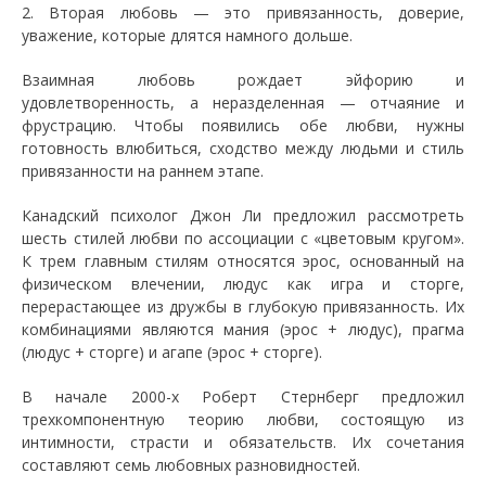
2. Вторая любовь — это привязанность, доверие,
уважение, которые длятся намного дольше.
Взаимная любовь рождает эйфорию и
удовлетворенность, а неразделенная — отчаяние и
фрустрацию. Чтобы появились обе любви, нужны
готовность влюбиться, сходство между людьми и стиль
привязанности на раннем этапе.
Канадский психолог Джон Ли предложил рассмотреть
шесть стилей любви по ассоциации с «цветовым кругом».
К трем главным стилям относятся эрос, основанный на
физическом влечении, людус как игра и сторге,
перерастающее из дружбы в глубокую привязанность. Их
комбинациями являются мания (эрос + людус), прагма
(людус + сторге) и агапе (эрос + сторге).
В начале 2000-х Роберт Стернберг предложил
трехкомпонентную теорию любви, состоящую из
интимности, страсти и обязательств. Их сочетания
составляют семь любовных разновидностей.