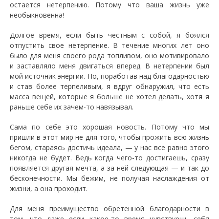
остается нетерпению. Потому что ваша жизнь уже
необыкновенна!
Долгое время, если быть честным с собой, я боялся
отпустить свое нетерпение. В течение многих лет оно
было для меня своего рода топливом, оно мотивировало
и заставляло меня двигаться вперед. В нетерпении был
мой источник энергии. Но, поработав над благодарностью
и став более терпеливым, я вдруг обнаружил, что есть
масса вещей, которые я больше не хотел делать, хотя я
раньше себе их зачем-то навязывал.
Сама по себе это хорошая новость. Потому что мы
пришли в этот мир не для того, чтобы прожить всю жизнь
бегом, стараясь достичь идеала, — у нас все равно этого
никогда не будет. Ведь когда чего-то достигаешь, сразу
появляется другая мечта, а за ней следующая — и так до
бесконечности. Мы бежим, не получая наслаждения от
жизни, а она проходит.
Для меня преимущество обретенной благодарности в
том, что даже если какое-то время чувствуешь себя