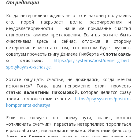
От редакции
Когда нетерпеливо ждешь чего-то и наконец получаешь
его, порой накрывает волна разочарования и
неудовлетворенности — наше же понимание счастья
становится камнем преткновения. Если вы хотите быть
счастливым здесь и сейчас, отложив в сторону
нетерпение и мечты о том, что «потом будет лучше»,
советуем прочесть книгу Дэниела Гилберта
«Спотыкаясь
о счастье»:
https://psy.systems/post/deniel-gilbert-
spotykayas-o-schastje
.
Хотите ощущать счастье, не дожидаясь, когда мечты
исполнятся? Тогда вам непременно стоит прочесть
статью
Валентины Пахомовой,
которая делится сразу
тремя компонентами счастья:
https://psy.systems/post/tri-
komponenta-schastya
.
Если вы следуете по своему пути, значит, можно
«отключить счетчик», перестать нетерпеливо торопиться
и расслабиться, наслаждаясь видами. Известный философ
Ален де Боттон
рассуждает о том, что же такое на