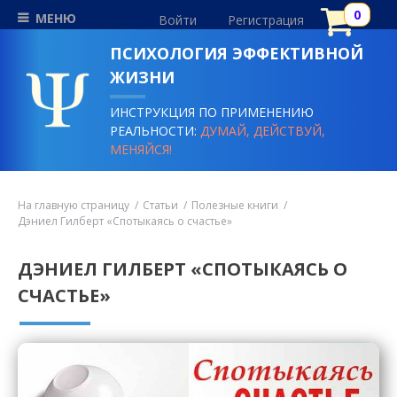
МЕНЮ
Войти
Регистрация
ПСИХОЛОГИЯ ЭФФЕКТИВНОЙ
ЖИЗНИ
ИНСТРУКЦИЯ ПО ПРИМЕНЕНИЮ
РЕАЛЬНОСТИ:
ДУМАЙ, ДЕЙСТВУЙ,
МЕНЯЙСЯ!
На главную страницу
Статьи
Полезные книги
Дэниел Гилберт «Спотыкаясь о счастье»
ДЭНИЕЛ ГИЛБЕРТ «СПОТЫКАЯСЬ О
СЧАСТЬЕ»