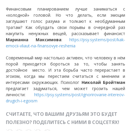
Финансовым планированием лучше заниматься с
«холодной» головой. Но что делать, если эмоции
заглушают голос разума и толкают к необдуманным
тратам? Как обуздать свои порывы в очередной раз
накупить ненужных вещей, рассказывает финансист
Марианна Максимова
:
https://psy.systems/post/kak-
emocii-vliaut-na-finansovye-reshenia
Современный мир настолько активен, что человеку в нём
порой приходится бороться за то, чтобы занять
достойное место. И эта борьба часто перерастает в
эгоизм, когда мы перестаем считаться с мнением и
интересами окружающих. Психолог
Николай Бройтман
предлагает задуматься, чем может грозить нашей
личности:
https://psy.systems/post/ignorirovanie-intereov-
drugich-i-egoism
СЧИТАЕТЕ, ЧТО ВАШИМ ДРУЗЬЯМ ЭТО БУДЕТ
ПОЛЕЗНО? ПОДЕЛИТЕСЬ С НИМИ В СОЦСЕТЯХ!