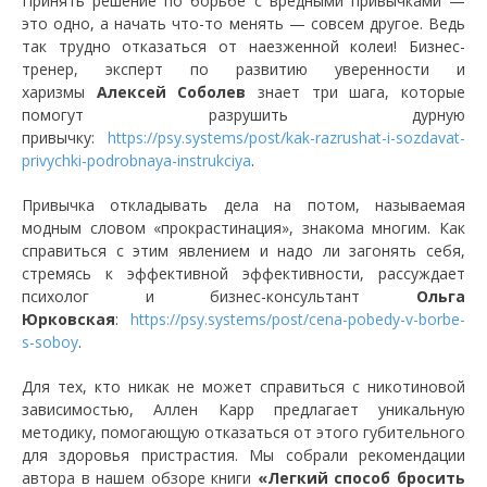
Принять решение по борьбе с вредными привычками —
это одно, а начать что-то менять — совсем другое. Ведь
так трудно отказаться от наезженной колеи! Бизнес-
тренер, эксперт по развитию уверенности и
харизмы
Алексей Соболев
знает три шага, которые
помогут разрушить дурную
привычку:
https://psy.systems/post/kak-razrushat-i-sozdavat-
privychki-podrobnaya-instrukciya
.
Привычка откладывать дела на потом, называемая
модным словом «прокрастинация», знакома многим. Как
справиться с этим явлением и надо ли загонять себя,
стремясь к эффективной эффективности, рассуждает
психолог и бизнес-консультант
Ольга
Юрковская
:
https://psy.systems/post/cena-pobedy-v-borbe-
s-soboy
.
Для тех, кто никак не может справиться с никотиновой
зависимостью, Аллен Карр предлагает уникальную
методику, помогающую отказаться от этого губительного
для здоровья пристрастия. Мы собрали рекомендации
автора в нашем обзоре книги
«Легкий способ бросить