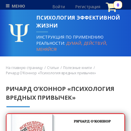
МЕНЮ
Войти
Регистрация
ПСИХОЛОГИЯ ЭФФЕКТИВНОЙ
ЖИЗНИ
ИНСТРУКЦИЯ ПО ПРИМЕНЕНИЮ
РЕАЛЬНОСТИ:
ДУМАЙ, ДЕЙСТВУЙ,
МЕНЯЙСЯ!
На главную страницу
Статьи
Полезные книги
Ричард О’Коннор «Психология вредных привычек»
РИЧАРД О’КОННОР «ПСИХОЛОГИЯ
ВРЕДНЫХ ПРИВЫЧЕК»