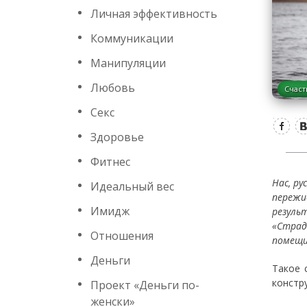
Личная эффективность
Коммуникации
Манипуляции
Любовь
Счаст
Секс
Здоровье
Фитнес
Нас, р
Идеальный вес
пережи
Имидж
резуль
«Страд
Отношения
помещи
Деньги
Такое 
констр
Проект «Деньги по-
женски»