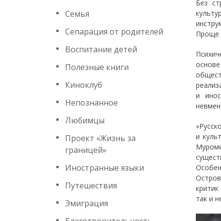
Без ст
Семья
культу
инстру
Сепарация от родителей
Проще 
Воспитание детей
Психич
основе
Полезные книги
общес
Киноклуб
реализ
и инос
Непознанное
невмен
Любимцы
«Русск
и куль
Проект «Жизнь за
Муроме
границей»
сущест
Иностранные языки
Особен
Остров
Путешествия
критик
так и н
Эмиграция