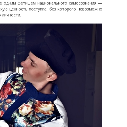
 еще одним фетишем национального самосознания —
скую ценность поступка, без которого невозможно
 личности.