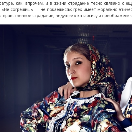
ратуре, как, впрочем, и в жизни страдание тесно связано с
. «Не согрешишь — не покаешься»: грех имеет морально-этиче
о-нравственное страдание, ведущее к катарсису и преображению