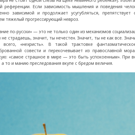
мира не стоит одной слезы на щеке невинного ребёнка»). Избег
й референции. Если зависимость мышления и поведения чело
енно зависимой и продолжает усугубляться, препятствует
ем тяжелый прогрессирующий невроз.
ание по-русски» — это не только один из механизмов социализац
 не страдаешь, значит, ты нечестен. Значит, ты не как все. Зна
 всего, «нехристь». В такой трактовке фантазматическо
брованной совести и перекочевывает из православной мора
кую: «самое страшное в мире — это быть успокоенным». При в
, а то и манию преследования вкупе с бредом величия.