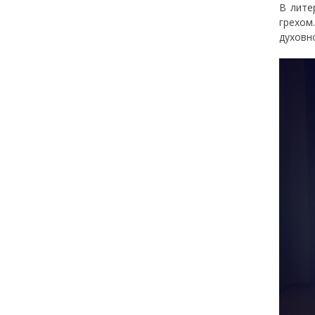
В лите
грехом
духовн