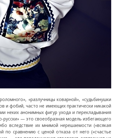
роломного», «разлучницы коварной», «судьбинушки
ов и фобий, часто не имеющих практически никакой
нии неких анонимных фигур ухода и перекладывания
 по-русски» — это своеобразная модель избегающего
ибо вследствие их мнимой нерешаемости («всякая
й по сравнению с ценой отказа от него («счастье