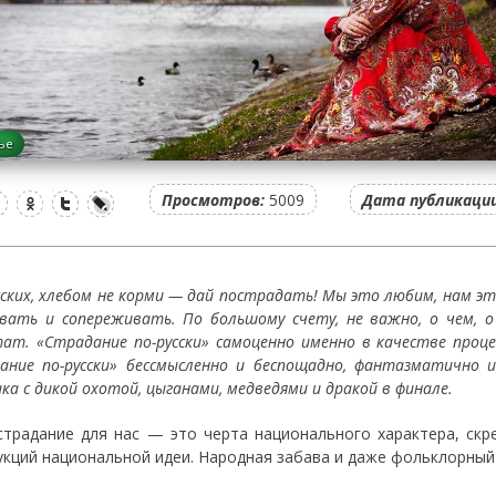
ье
Просмотров:
5009
Дата публикации
усских, хлебом не корми — дай пострадать! Мы это любим, нам э
вать и сопереживать. По большому счету, не важно, о чем, о 
тат. «Страдание по-русски» самоценно именно в качестве проц
ание по-русски» бессмысленно и беспощадно, фантазматично и
ка с дикой охотой, цыганами, медведями и дракой в финале.
страдание для нас — это черта национального характера, скр
укций национальной идеи. Народная забава и даже фольклорный