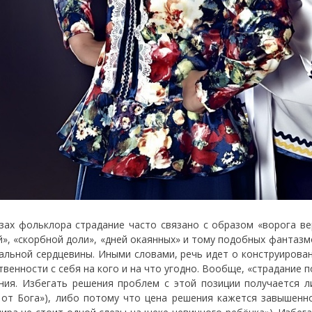
зах фольклора страдание часто связано с образом «ворога ве
й», «скорбной доли», «дней окаянных» и тому подобных фантазм
альной сердцевины. Иными словами, речь идет о конструирова
твенности с себя на кого и на что угодно. Вообще, «страдание
ния. Избегать решения проблем с этой позиции получается л
 от Бога»), либо потому что цена решения кажется завышенно