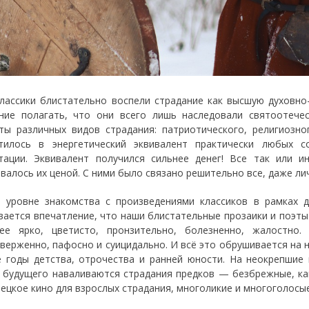
лассики блистательно воспели страдание как высшую духовно
ние полагать, что они всего лишь наследовали святоотече
ты различных видов страдания: патриотического, религиозног
тилось в энергетический эквивалент практически любых с
тации. Эквивалент получился сильнее денег! Все так или и
валось их ценой. С ними было связано решительно все, даже ли
 уровне знакомства с произведениями классиков в рамках 
вается впечатление, что наши блистательные прозаики и поэты
ее ярко, цветисто, пронзительно, болезненно, жалостно
верженно, пафосно и суицидально. И всё это обрушивается на н
 годы детства, отрочества и ранней юности. На неокрепшие
 будущего наваливаются страдания предков — безбрежные, как
мецкое кино для взрослых страдания, многоликие и многоголосые