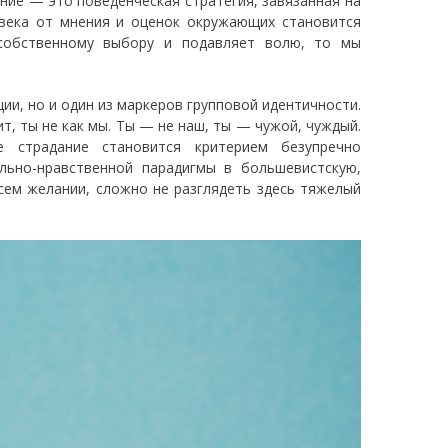
ание — это поведенческая стратегия, завязанная на
века от мнения и оценок окружающих становится
 собственному выбору и подавляет волю, то мы
ии, но и один из маркеров групповой идентичности.
чит, ты не как мы. Ты — не наш, ты — чужой, чуждый.
е страдание становится критерием безупречно
льно-нравственной парадигмы в большевистскую,
сем желании, сложно не разглядеть здесь тяжелый