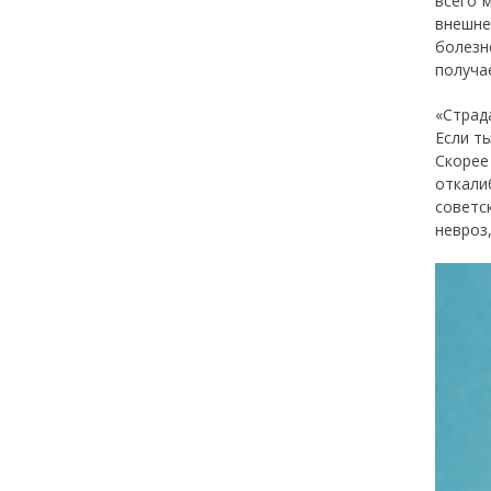
всего 
внешне
болезн
получа
«Страд
Если ты
Скорее
откали
советс
невроз