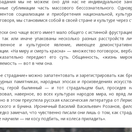
радания мы не можем: оно для нас не индивидуальное зан
рные сублимации часть массового бессознательного. Одн
ментов социализации и приобретения национальной, культур
говоря, мы становимся собой в своей стране и культуре через с
ески оно чаще всего имеет мало общего с истинной фрустрацией
 так или иначе упакованы несколько разных расстройств лич
твенное и культурное явление, имеющее демонстративно
ации. «На миру и смерть красна» — множество поговорок, верб
казательно передают его суть. Общинность, «жизнь миром
яемость — вот в чем она.
ое страдание» можно запатентовать и зарегистрировать как бр
турных памятниках, народных эпосах и произведениях искусст
ц, герой былинный — и тот страдальцем был, просидев на
вовал, наверное, во всех культурах народов мира, но вряд л
но в этом преуспела русская классическая литература от Лерм
ского и Бунина. Ироничный Василий Васильевич Розанов, фил
 едко замечал, что чувственно писали они лишь о том, как стра
е научили — ни косу подбить, ни колеса приладить».