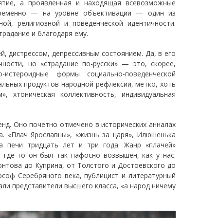
ятие, а проявленная и находящая всевозможные
овременно — на уровне объективации — один из
ной, религиозной и поведенческой идентичности.
традание и благодаря ему.
, дистрессом, депрессивным состоянием. Да, в его
ности, но «страдание по-русски» — это, скорее,
-истероидные формы социально-поведенческой
альных продуктов народной рефлексии, метко, хоть
», хтоническая коллективность, индивидуальная
енд. Оно почетно отмечено в исторических анналах
ва. «Плач Ярославны», «жизнь за царя», Илюшенька
 печи тридцать лет и три года. Жанр «плачей»
и где-то он был так пафосно возвышен, как у нас.
онтова до Куприна, от Толстого и Достоевского до
ософ Серебряного века, публицист и литературный
дали представители высшего класса, «а народ ничему