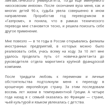
лингвистического университета, тогда еще именуемого
«московским инязом». После окончания вуза меня, как и
многих детей 90-х, судьба увела совершенно в ином
направлении. Проработав год переводчиком в
«Газпроме», я поняла, что в рамках технического
перевода мне становится тесно, и решила поискать себе
другое применение.
Мне повезло — в те годы в России открывались филиалы
иностранных предприятий, в которых можно было
реализовать себя, учась всему на ходу. За 10 лет мне
удалось проделать путь от новичка-дилетанта до
руководителя отдела маркетинга крупной французской
компании.
После тридцати любовь к переменам и личные
обстоятельства подтолкнули меня к переезду в
крошечную европейскую страну. За этим последовали
восемь лет жизни в темпераментной Греции. А четыре
года назад я с семьей оказалась во Франции — стране,
чьей культурой и языком увлекалась с детства.