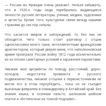
— Россию во Франции очень уважают. Нельзя забывать,
что в 1920-е годы сюда перебрались выдающиеся
личности: русские литераторы, ученые, медики, художники
и артисты. Кроме того, культурные связи между нашими
странами до сих пор сильны.
Что касается мифов и заблуждений, то без них не
обходится. Чего только стоит разговор с отцом
одноклассника моего сына, интеллигентным французским
архитектором, который уверял меня, что наполеоновская
армия проиграла России войну 1812 года исключительно
из-за плохих санитарных условий и заражения паразитами.
Никакие мои аргументы по поводу расстояний, дорог,
холодов, недостатка провианта и русского
подвижничества, никакие отсылки к первоисточникам не
могли его в этом переубедить… пока он не съездил
вьюжным февралем в командировку в Алтайский край. Без
знания языка, в осеннем пальто, шелковом шейном
платке и «ботиночках на тонкой подошве»…