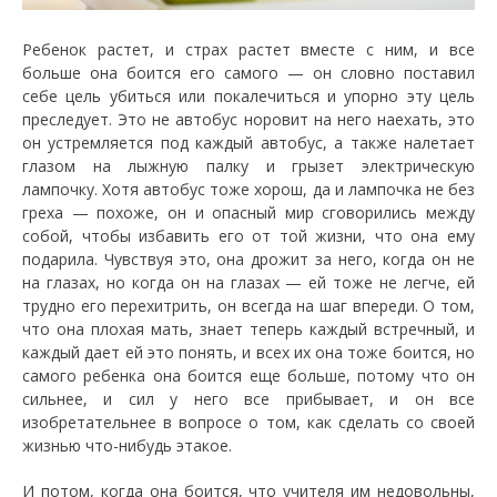
Ребенок растет, и страх растет вместе с ним, и все
больше она боится его самого — он словно поставил
себе цель убиться или покалечиться и упорно эту цель
преследует. Это не автобус норовит на него наехать, это
он устремляется под каждый автобус, а также налетает
глазом на лыжную палку и грызет электрическую
лампочку. Хотя автобус тоже хорош, да и лампочка не без
греха — похоже, он и опасный мир сговорились между
собой, чтобы избавить его от той жизни, что она ему
подарила. Чувствуя это, она дрожит за него, когда он не
на глазах, но когда он на глазах — ей тоже не легче, ей
трудно его перехитрить, он всегда на шаг впереди. О том,
что она плохая мать, знает теперь каждый встречный, и
каждый дает ей это понять, и всех их она тоже боится, но
самого ребенка она боится еще больше, потому что он
сильнее, и сил у него все прибывает, и он все
изобретательнее в вопросе о том, как сделать со своей
жизнью что-нибудь этакое.
И потом, когда она боится, что учителя им недовольны,