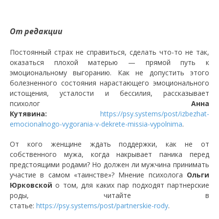
От редакции
Постоянный страх не справиться, сделать что-то не так,
оказаться плохой матерью — прямой путь к
эмоциональному выгоранию. Как не допустить этого
болезненного состояния нарастающего эмоционального
истощения, усталости и бессилия, рассказывает
психолог
Анна
Кутявина:
https://psy.systems/post/izbezhat-
emocionalnogo-vygorania-v-dekrete-missia-vypolnima
.
От кого женщине ждать поддержки, как не от
собственного мужа, когда накрывает паника перед
предстоящими родами? Но должен ли мужчина принимать
участие в самом «таинстве»? Мнение психолога
Ольги
Юрковской
о том, для каких пар подходят партнерские
роды, читайте в
статье:
https://psy.systems/post/partnerskie-rody
.