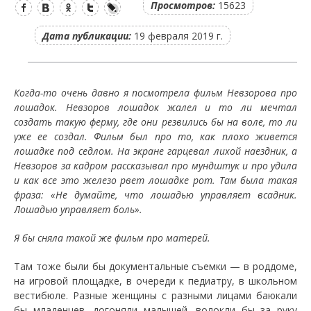
Просмотров:
15623
Дата публикации:
19 февраля 2019 г.
Когда-то очень давно я посмотрела фильм Невзорова про
лошадок. Невзоров лошадок жалел и то ли мечтал
создать такую ферму, где они резвились бы на воле, то ли
уже ее создал. Фильм был про то, как плохо живется
лошадке под седлом. На экране гарцевал лихой наездник, а
Невзоров за кадром рассказывал про мундштук и про удила
и как все это железо рвет лошадке рот. Там была такая
фраза: «Не думайте, что лошадью управляет всадник.
Лошадью управляет боль».
Я бы сняла такой же фильм про матерей.
Там тоже были бы документальные съемки — в роддоме,
на игровой площадке, в очереди к педиатру, в школьном
вестибюле. Разные женщины с разными лицами баюкали
бы младенцев, догоняли малышей, волокли бы за руку