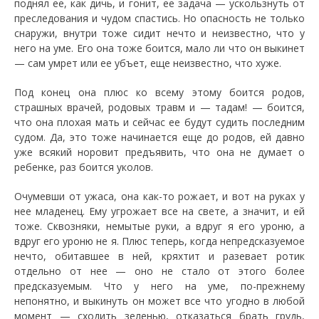
поднял ее, как дичь, и гонит, ее задача — ускользнуть от
преследования и чудом спастись. Но опасность не только
снаружи, внутри тоже сидит нечто и неизвестно, что у
него на уме. Его она тоже боится, мало ли что он выкинет
— сам умрет или ее убъет, еще неизвестно, что хуже.
Под конец она плюс ко всему этому боится родов,
страшных врачей, родовых травм и — тадам! — боится,
что она плохая мать и сейчас ее будут судить последним
судом. Да, это тоже начинается еще до родов, ей давно
уже всякий норовит предъявить, что она не думает о
ребенке, раз боится уколов.
Очумевши от ужаса, она как-то рожает, и вот на руках у
нее младенец. Ему угрожает все на свете, а значит, и ей
тоже. Сквозняки, немытые руки, а вдруг я его уроню, а
вдруг его уроню не я. Плюс теперь, когда непредсказуемое
нечто, обитавшее в ней, кряхтит и разевает ротик
отдельно от нее — оно не стало от этого более
предсказуемым. Что у него на уме, по-прежнему
непонятно, и выкинуть он может все что угодно в любой
момент — сходить зеленью, отказаться брать грудь,