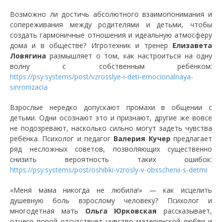
Возможно ли достичь абсолютного взаимопонимания и
сопереживания между родителями и детьми, чтобы
создать гармоничные отношения и идеальную атмосферу
дома и в обществе? Игротехник и тренер
Елизавета
Ловягина
размышляет о том, как настроиться на одну
волну с собственным ребёнком:
https://psy.systems/post/vzrosslye-i-deti-emocionalnaya-
sinronizacia
Взрослые нередко допускают промахи в общении с
детьми. Одни осознают это и признают, другие же вовсе
не подозревают, насколько сильно могут задеть чувства
ребёнка. Психолог и педагог
Валерия Кучер
предлагает
ряд несложных советов, позволяющих существенно
снизить вероятность таких ошибок:
https://psy.systems/post/oshibki-vzrosly-v-obsschenii-s-detmi
«Меня мама никогда не любила!» — как исцелить
душевную боль взрослому человеку? Психолог и
многодетная мать
Ольга Юрковская
рассказывает,
отчего порой отсутствует чувство материнской любви и