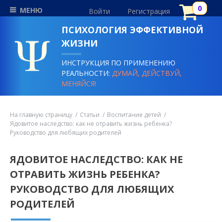
МЕНЮ
Войти
Регистрация
ПСИХОЛОГИЯ ЭФФЕКТИВНОЙ
ЖИЗНИ
ИНСТРУКЦИЯ ПО ПРИМЕНЕНИЮ
РЕАЛЬНОСТИ:
ДУМАЙ, ДЕЙСТВУЙ,
МЕНЯЙСЯ!
На главную страницу
Статьи
Воспитание детей
Ядовитое наследство: как не отравить жизнь ребенка?
Руководство для любящих родителей
ЯДОВИТОЕ НАСЛЕДСТВО: КАК НЕ
ОТРАВИТЬ ЖИЗНЬ РЕБЕНКА?
РУКОВОДСТВО ДЛЯ ЛЮБЯЩИХ
РОДИТЕЛЕЙ