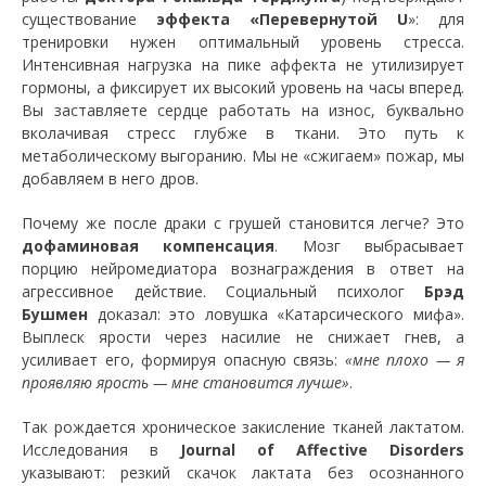
существование
эффекта «Перевернутой U
»: для
тренировки нужен оптимальный уровень стресса.
Интенсивная нагрузка на пике аффекта не утилизирует
гормоны, а фиксирует их высокий уровень на часы вперед.
Вы заставляете сердце работать на износ, буквально
вколачивая стресс глубже в ткани. Это путь к
метаболическому выгоранию. Мы не «сжигаем» пожар, мы
добавляем в него дров.
​Почему же после драки с грушей становится легче? Это
дофаминовая компенсация
. Мозг выбрасывает
порцию нейромедиатора вознаграждения в ответ на
агрессивное действие. Социальный психолог
Брэд
Бушмен
доказал: это ловушка «Катарсического мифа».
Выплеск ярости через насилие не снижает гнев, а
усиливает его, формируя опасную связь:
«мне плохо — я
проявляю ярость — мне становится лучше»
.
​Так рождается хроническое закисление тканей лактатом.
Исследования в
Journal of Affective Disorders
указывают: резкий скачок лактата без осознанного