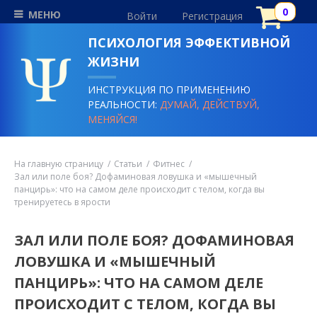
МЕНЮ
Войти
Регистрация
ПСИХОЛОГИЯ ЭФФЕКТИВНОЙ
ЖИЗНИ
ИНСТРУКЦИЯ ПО ПРИМЕНЕНИЮ
РЕАЛЬНОСТИ:
ДУМАЙ, ДЕЙСТВУЙ,
МЕНЯЙСЯ!
На главную страницу
Статьи
Фитнес
Зал или поле боя? Дофаминовая ловушка и «мышечный
панцирь»: что на самом деле происходит с телом, когда вы
тренируетесь в ярости
ЗАЛ ИЛИ ПОЛЕ БОЯ? ДОФАМИНОВАЯ
ЛОВУШКА И «МЫШЕЧНЫЙ
ПАНЦИРЬ»: ЧТО НА САМОМ ДЕЛЕ
ПРОИСХОДИТ С ТЕЛОМ, КОГДА ВЫ