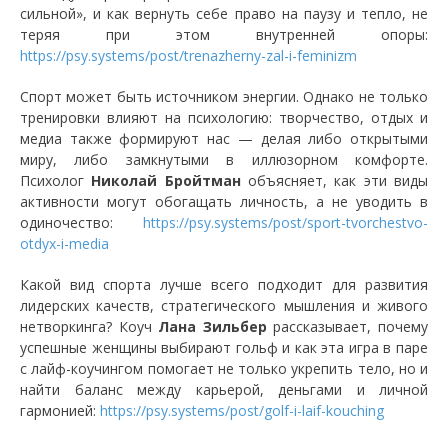
сильной», и как вернуть себе право на паузу и тепло, не
теряя при этом внутренней опоры:
https://psy.systems/post/trenazherny-zal-i-feminizm
Спорт может быть источником энергии. Однако не только
тренировки влияют на психологию: творчество, отдых и
медиа также формируют нас — делая либо открытыми
миру, либо замкнутыми в иллюзорном комфорте.
Психолог
Николай Бройтман
объясняет, как эти виды
активности могут обогащать личность, а не уводить в
одиночество:
https://psy.systems/post/sport-tvorchestvo-
otdyx-i-media
Какой вид спорта лучше всего подходит для развития
лидерских качеств, стратегического мышления и живого
нетворкинга? Коуч
Лана Зильбер
рассказывает, почему
успешные женщины выбирают гольф и как эта игра в паре
с лайф-коучингом помогает не только укрепить тело, но и
найти баланс между карьерой, деньгами и личной
гармонией:
https://psy.systems/post/golf-i-laif-kouching