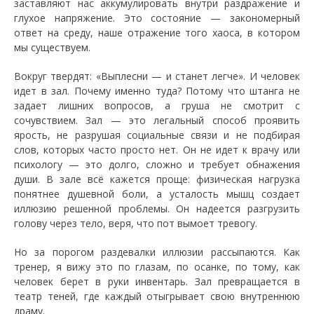
заставляют нас аккумулировать внутри раздражение и
глухое напряжение. Это состояние — закономерный
ответ на среду, наше отражение того хаоса, в котором
мы существуем.
​Вокруг твердят: «Выплесни — и станет легче». И человек
идет в зал. Почему именно туда? Потому что штанга не
задает лишних вопросов, а груша не смотрит с
сочувствием. Зал — это легальный способ проявить
ярость, не разрушая социальные связи и не подбирая
слов, которых часто просто нет. Он не идет к врачу или
психологу — это долго, сложно и требует обнажения
души. В зале всё кажется проще: физическая нагрузка
понятнее душевной боли, а усталость мышц создает
иллюзию решенной проблемы. Он надеется разгрузить
голову через тело, веря, что пот вымоет тревогу.
​Но за порогом раздевалки иллюзии рассыпаются. Как
тренер, я вижу это по глазам, по осанке, по тому, как
человек берет в руки инвентарь. Зал превращается в
театр теней, где каждый отыгрывает свою внутреннюю
драму.