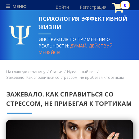
МЕНЮ
Войти
Регистрация
ПСИХОЛОГИЯ ЭФФЕКТИВНОЙ
ЖИЗНИ
ИНСТРУКЦИЯ ПО ПРИМЕНЕНИЮ
РЕАЛЬНОСТИ:
ДУМАЙ, ДЕЙСТВУЙ,
МЕНЯЙСЯ!
На главную страницу
Статьи
Идеальный вес
Зажевало. Как справиться со стрессом, не прибегая к тортикам
ЗАЖЕВАЛО. КАК СПРАВИТЬСЯ СО
СТРЕССОМ, НЕ ПРИБЕГАЯ К ТОРТИКАМ