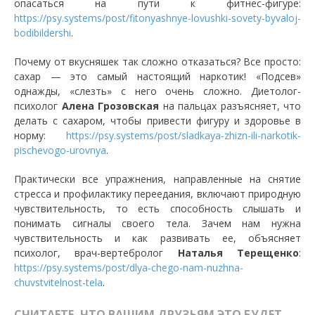
опасаться на пути к фитнес-фигуре:
https://psy.systems/post/fitonyashnye-lovushki-sovety-byvaloj-
bodibildershi
.
Почему от вкусняшек так сложно отказаться? Все просто:
сахар — это самый настоящий наркотик! «Подсев»
однажды, «слезть» с него очень сложно. Диетолог-
психолог
Алена Грозовская
на пальцах разъясняет, что
делать с сахаром, чтобы привести фигуру и здоровье в
норму:
https://psy.systems/post/sladkaya-zhizn-ili-narkotik-
pischevogo-urovnya
.
Практически все упражнения, направленные на снятие
стресса и профилактику переедания, включают природную
чувствительность, то есть способность слышать и
понимать сигналы своего тела. Зачем нам нужна
чувствительность и как развивать ее, объясняет
психолог, врач-вертебролог
Наталья Терещенко
:
https://psy.systems/post/dlya-chego-nam-nuzhna-
chuvstvitelnost-tela
.
СЧИТАЕТЕ, ЧТО ВАШИМ ДРУЗЬЯМ ЭТО БУДЕТ