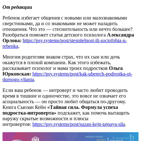
От редакции
Ребенок избегает общения с новыми или малознакомыми
сверстниками, да и со знакомыми не может наладить
отношения. Что это — стеснительность или нечто большее?
Разобраться поможет статья детского психолога
Александра
Орлова:
https://psy.systems/post/stesnitelnost-ili-sociofobia-u-
rebenka
.
Многим родителям знаком страх, что их сын или дочь
окажутся в плохой компании. Как этого избежать,
рассказывает психолог и мама троих подростков
Ольга
Юрковская:
https://psy.systems/post/kak-uberech-podrostka-ot-
durnogo-vliania
.
Если ваш ребенок — интроверт и часто любит проводить
время в тишине и одиночестве, это вовсе не означает его
асоциальность — он просто любит общаться по-другому.
Книга Сьюзан Кейн
«Тайная сила. Формула успеха
подростка-интроверта»
подскажет, как помочь вытащить
наружу скрытые возможности и плюсы
интровертов:
https://psy.systems/post/suzan-kejn-tajnaya-sila
.