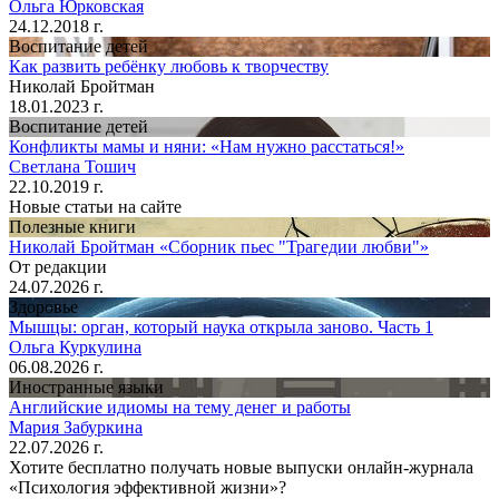
Ольга Юрковская
24.12.2018 г.
Воспитание детей
Как развить ребёнку любовь к творчеству
Николай Бройтман
18.01.2023 г.
Воспитание детей
Конфликты мамы и няни: «Нам нужно расстаться!»
Светлана Тошич
22.10.2019 г.
Новые статьи на сайте
Полезные книги
Николай Бройтман «Сборник пьес "Трагедии любви"»
От редакции
24.07.2026 г.
Здоровье
Мышцы: орган, который наука открыла заново. Часть 1
Ольга Куркулина
06.08.2026 г.
Иностранные языки
Английские идиомы на тему денег и работы
Мария Забуркина
22.07.2026 г.
Хотите бесплатно получать новые выпуски онлайн-журнала
«Психология эффективной жизни»?