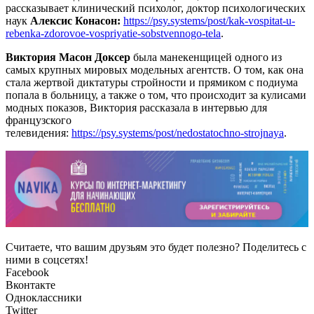
рассказывает клинический психолог, доктор психологических
наук
Алексис Конасон:
https://psy.systems/post/kak-vospitat-u-
rebenka-zdorovoe-vospriyatie-sobstvennogo-tela
.
Виктория Масон Доксер
была манекенщицей одного из
самых крупных мировых модельных агентств. О том, как она
стала жертвой диктатуры стройности и прямиком с подиума
попала в больницу, а также о том, что происходит за кулисами
модных показов, Виктория рассказала в интервью для
французского
телевидения:
https://psy.systems/post/nedostatochno-strojnaya
.
Считаете, что вашим друзьям это будет полезно? Поделитесь с
ними в соцсетях!
Facebook
Вконтакте
Одноклассники
Twitter