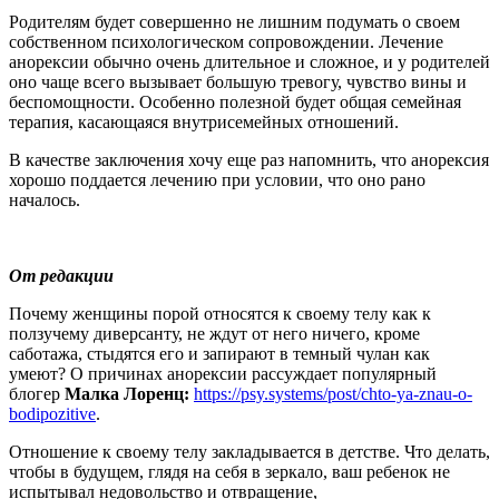
Родителям будет совершенно не лишним подумать о своем
собственном психологическом сопровождении. Лечение
анорексии обычно очень длительное и сложное, и у родителей
оно чаще всего вызывает большую тревогу, чувство вины и
беспомощности. Особенно полезной будет общая семейная
терапия, касающаяся внутрисемейных отношений.
В качестве заключения хочу еще раз напомнить, что анорексия
хорошо поддается лечению при условии, что оно рано
началось.
От редакции
Почему женщины порой относятся к своему телу как к
ползучему диверсанту, не ждут от него ничего, кроме
саботажа, стыдятся его и запирают в темный чулан как
умеют? О причинах анорексии рассуждает популярный
блогер
Малка Лоренц:
https://psy.systems/post/chto-ya-znau-o-
bodipozitive
.
Отношение к своему телу закладывается в детстве. Что делать,
чтобы в будущем, глядя на себя в зеркало, ваш ребенок не
испытывал недовольство и отвращение,