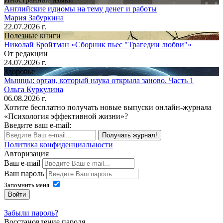
Английские идиомы на тему денег и работы
Мария Забуркина
22.07.2026 г.
Полезные книги
Николай Бройтман «Сборник пьес "Трагедии любви"»
От редакции
24.07.2026 г.
Здоровье
Мышцы: орган, который наука открыла заново. Часть 1
Ольга Куркулина
06.08.2026 г.
Хотите бесплатно получать новые выпуски онлайн-журнала
«Психология эффективной жизни»?
Введите ваш e-mail:
Получать журнал!
Политика конфиденциальности
Авторизация
Ваш e-mail
Ваш пароль
Запомнить меня
Войти
Забыли пароль?
Восстановление пароля