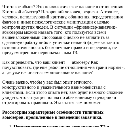
Что такое абьюз? Это психологическое насилие в отношениях.
Кто такой абьюзер? Нехороший человек, редиска. А точнее,
человек, использующий критику, обвинения, передергивания
фактов и иные психологические манипуляции с целью
контроля других людей. В ситуации «фрилансер-заказчик»
абьюзером можно назвать того, кто пользуется всеми
вышеизложенными способами с целью не заплатить за
сделанную работу либо в уничижительной форме заставить
исполнителя вносить бесконечные правки и переделки, не
предусмотренные первоначальным ТЗ.
Как определить, что ваш клиент — абьюзер? Как
почувствовать, где еще рабочие отношения «на грани нормы»,
а где уже начинается эмоциональное насилие?
Очень важно, чтобы у вас был опыт этичного,
конструктивного и уважительного взаимодействия с
клиентами. Если этого опыта нет, вам будет намного сложнее
увидеть, что ситуация пошла по абьюзивному сценарию и
отреагировать правильно. Эта статья вам поможет.
Рассмотрим характерные особенности типичных
абьюзеров, проявленные в поведении заказчика.
Несоответствие изначально оговоренного ТЗ и