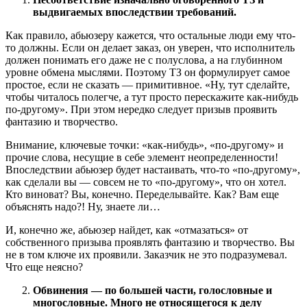
выдвигаемых впоследствии требований.
Как правило, абьюзеру кажется, что остальные люди ему что-
то должны. Если он делает заказ, он уверен, что исполнитель
должен понимать его даже не с полуслова, а на глубинном
уровне обмена мыслями. Поэтому ТЗ он формулирует самое
простое, если не сказать — примитивное. «Ну, тут сделайте,
чтобы читалось полегче, а тут просто перескажите как-нибудь
по-другому». При этом нередко следует призыв проявить
фантазию и творчество.
Внимание, ключевые точки: «как-нибудь», «по-другому» и
прочие слова, несущие в себе элемент неопределенности!
Впоследствии абьюзер будет настаивать, что-то «по-другому»,
как сделали вы — совсем не то «по-другому», что он хотел.
Кто виноват? Вы, конечно. Переделывайте. Как? Вам еще
объяснять надо?! Ну, знаете ли…
И, конечно же, абьюзер найдет, как «отмазаться» от
собственного призыва проявлять фантазию и творчество. Вы
не в том ключе их проявили. Заказчик не это подразумевал.
Что еще неясно?
Обвинения — по большей части, голословные и
многословные. Много не относящегося к делу