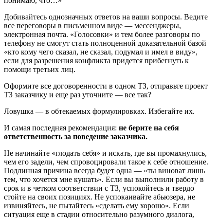
понимаю, что…»
Добивайтесь однозначных ответов на ваши вопросы. Ведите
все переговоры в письменном виде — мессенджеры,
электронная почта. «Голосовки» и тем более разговоры по
телефону не смогут стать полноценной доказательной базой
«кто кому чего сказал, не сказал, подумал и имел в виду»,
если для разрешения конфликта придется прибегнуть к
помощи третьих лиц.
Оформите все договоренности в одном ТЗ, отправьте проект
ТЗ заказчику и еще раз уточните — все так?
Ловушка — в обтекаемых формулировках. Избегайте их.
И самая последняя рекомендация:
не берите на себя
ответственность за поведение заказчика.
Не начинайте «глодать себя» и искать, где вы промахнулись,
чем его задели, чем спровоцировали такое к себе отношение.
Подлинная причина всегда будет одна — «ты виноват лишь
тем, что хочется мне кушать». Если вы выполнили работу в
срок и в четком соответствии с ТЗ, успокойтесь и твердо
стойте на своих позициях. Не успокаивайте абьюзера, не
извиняйтесь, не пытайтесь «сделать ему хорошо». Если
ситуация еще в стадии относительно разумного диалога,