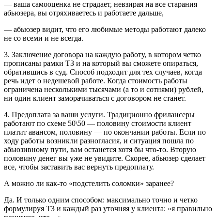
— ваша самооценка не страдает, невзирая на все старания
абьюзера, вы отряхиваетесь и работаете дальше,
— абьюзер видит, что его любимые методы работают далеко
не со всеми и не всегда.
3. Заключение договора на каждую работу, в котором четко
прописаны рамки ТЗ и на который вы сможете опираться,
обратившись в суд. Способ подходит для тех случаев, когда
речь идет о недешевой работе. Когда стоимость работы
ограничена несколькими тысячами (а то и сотнями) рублей,
ни один клиент заморачиваться с договором не станет.
4. Предоплата за ваши услуги. Традиционно фрилансеры
работают по схеме 50\50 — половину стоимости клиент
платит авансом, половину — по окончании работы. Если по
ходу работы возникли разногласия, и ситуация пошла по
абьюзивному пути, вам останется хотя бы что-то. Вторую
половину денег вы уже не увидите. Скорее, абьюзер сделает
все, чтобы заставить вас вернуть предоплату.
А можно ли как-то «подстелить соломки» заранее?
Да. И только одним способом: максимально точно и четко
формулируя ТЗ и каждый раз уточняя у клиента: «я правильно