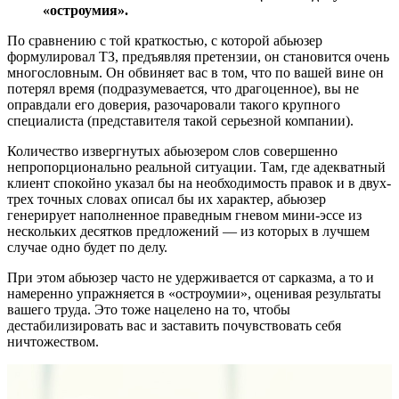
«остроумия».
По сравнению с той краткостью, с которой абьюзер
формулировал ТЗ, предъявляя претензии, он становится очень
многословным. Он обвиняет вас в том, что по вашей вине он
потерял время (подразумевается, что драгоценное), вы не
оправдали его доверия, разочаровали такого крупного
специалиста (представителя такой серьезной компании).
Количество извергнутых абьюзером слов совершенно
непропорционально реальной ситуации. Там, где адекватный
клиент спокойно указал бы на необходимость правок и в двух-
трех точных словах описал бы их характер, абьюзер
генерирует наполненное праведным гневом мини-эссе из
нескольких десятков предложений — из которых в лучшем
случае одно будет по делу.
При этом абьюзер часто не удерживается от сарказма, а то и
намеренно упражняется в «остроумии», оценивая результаты
вашего труда. Это тоже нацелено на то, чтобы
дестабилизировать вас и заставить почувствовать себя
ничтожеством.