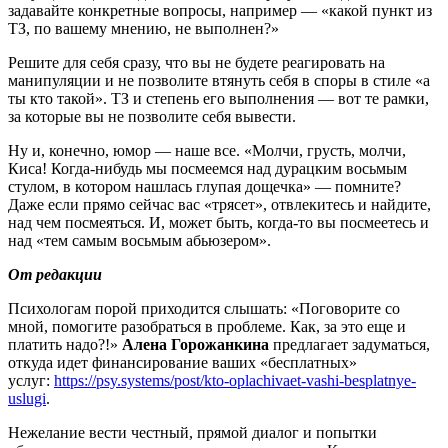
задавайте конкретные вопросы, например — «какой пункт из
ТЗ, по вашему мнению, не выполнен?»
Решите для себя сразу, что вы не будете реагировать на
манипуляции и не позволите втянуть себя в споры в стиле «а
ты кто такой». ТЗ и степень его выполнения — вот те рамки,
за которые вы не позволите себя вывести.
Ну и, конечно, юмор — наше все. «Молчи, грусть, молчи,
Киса! Когда-нибудь мы посмеемся над дурацким восьмым
стулом, в котором нашлась глупая дощечка» — помните?
Даже если прямо сейчас вас «трясет», отвлекитесь и найдите,
над чем посмеяться. И, может быть, когда-то вы посмеетесь и
над «тем самым восьмым абьюзером».
От редакции
Психологам порой приходится слышать: «Поговорите со
мной, помогите разобраться в проблеме. Как, за это еще и
платить надо?!»
Алена Горожанкина
предлагает задуматься,
откуда идет финансирование ваших «бесплатных»
услуг:
https://psy.systems/post/kto-oplachivaet-vashi-besplatnye-
uslugi
.
Нежелание вести честный, прямой диалог и попытки