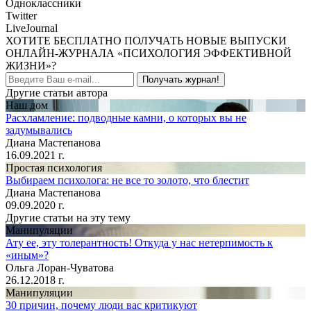
Одноклассники
Twitter
LiveJournal
ХОТИТЕ БЕСПЛАТНО ПОЛУЧАТЬ НОВЫЕ ВЫПУСКИ
ОНЛАЙН-ЖУРНАЛА «ПСИХОЛОГИЯ ЭФФЕКТИВНОЙ
ЖИЗНИ»?
Получать журнал!
Другие статьи автора
Наш дом
Расхламление: подводные камни, о которых вы не
задумывались
Диана Мастепанова
16.09.2021 г.
Простая психология
Выбираем психолога: не все то золото, что блестит
Диана Мастепанова
09.09.2020 г.
Другие статьи на эту тему
Манипуляции
Ату ее, эту толерантность! Откуда у нас нетерпимость к
«иным»?
Ольга Лоран-Чуватова
26.12.2018 г.
Манипуляции
30 причин, почему люди вас критикуют