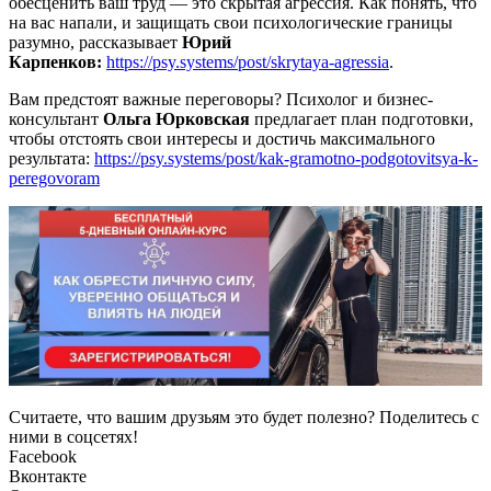
обесценить ваш труд — это скрытая агрессия. Как понять, что
на вас напали, и защищать свои психологические границы
разумно, рассказывает
Юрий
Карпенков:
https://psy.systems/post/skrytaya-agressia
.
Вам предстоят важные переговоры? Психолог и бизнес-
консультант
Ольга Юрковская
предлагает план подготовки,
чтобы отстоять свои интересы и достичь максимального
результата:
https://psy.systems/post/kak-gramotno-podgotovitsya-k-
peregovoram
Считаете, что вашим друзьям это будет полезно? Поделитесь с
ними в соцсетях!
Facebook
Вконтакте