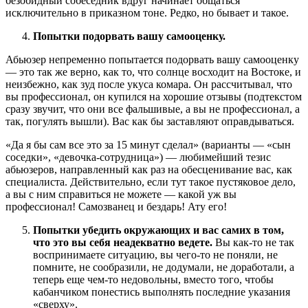
безобидный собеседник вдруг начинает общаться
исключительно в приказном тоне. Редко, но бывает и такое.
Попытки подорвать вашу самооценку.
Абьюзер непременно попытается подорвать вашу самооценку
— это так же верно, как то, что солнце восходит на Востоке, и
неизбежно, как зуд после укуса комара. Он рассчитывал, что
вы профессионал, он купился на хорошие отзывы (подтекстом
сразу звучит, что они все фальшивые, а вы не профессионал, а
так, погулять вышли). Вас как бы заставляют оправдываться.
«Да я бы сам все это за 15 минут сделал» (варианты — «сын
соседки», «девочка-сотрудница») — любимейший тезис
абьюзеров, направленный как раз на обесценивание вас, как
специалиста. Действительно, если тут такое пустяковое дело,
а вы с ним справиться не можете — какой уж вы
профессионал! Самозванец и бездарь! Ату его!
Попытки убедить окружающих и вас самих в том,
что это вы себя неадекватно ведете.
Вы как-то не так
воспринимаете ситуацию, вы чего-то не поняли, не
помните, не сообразили, не додумали, не доработали, а
теперь еще чем-то недовольны, вместо того, чтобы
кабанчиком понестись выполнять последние указания
«сверху».