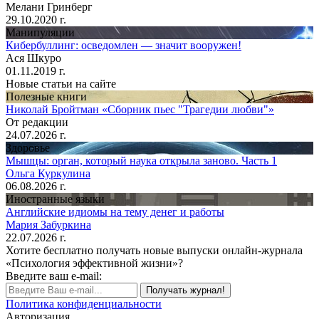
Мелани Гринберг
29.10.2020 г.
Манипуляции
Кибербуллинг: осведомлен — значит вооружен!
Ася Шкуро
01.11.2019 г.
Новые статьи на сайте
Полезные книги
Николай Бройтман «Сборник пьес "Трагедии любви"»
От редакции
24.07.2026 г.
Здоровье
Мышцы: орган, который наука открыла заново. Часть 1
Ольга Куркулина
06.08.2026 г.
Иностранные языки
Английские идиомы на тему денег и работы
Мария Забуркина
22.07.2026 г.
Хотите бесплатно получать новые выпуски онлайн-журнала
«Психология эффективной жизни»?
Введите ваш e-mail:
Получать журнал!
Политика конфиденциальности
Авторизация