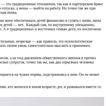
и, — это традиционные отношения, так как в партнерском браке
 отпуске, а жены — выйти на работу. Но точно так же при
ная опека.
зан жене обеспечивать детей финансово и гулять с ними, жена
шении детей — нет. Каждый сам, по внутреннему убеждению,
о. А в традиционных и восточных семьях дети, их воспитание
тильные, незрелые — как правило, это психологические
жить своим умом, самостоятельно мыслить и принимать
ресов, а не под давлением общественного мнения и прочих
лых супругов, точно так же, как два серьезных человека
опирается на чужие нормы, подстраиваясь к ним. Он не может
еми, кто женился в юном возрасте, рос и развивался вместе со