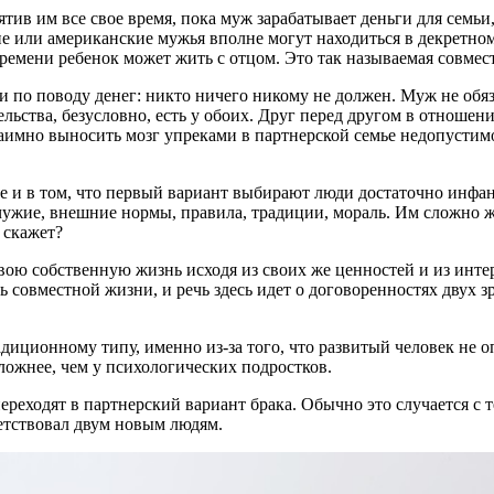
ятив им все свое время, пока муж зарабатывает деньги для семь
е или американские мужья вполне могут находиться в декретном
времени ребенок может жить с отцом. Это так называемая совмест
 и по поводу денег: никто ничего никому не должен. Муж не обя
ательства, безусловно, есть у обоих. Друг перед другом в отно
заимно выносить мозг упреками в партнерской семье недопустим
 и в том, что первый вариант выбирают люди достаточно инфан
 чужие, внешние нормы, правила, традиции, мораль. Им сложно 
 скажет?
свою собственную жизнь исходя из своих же ценностей и из инте
совместной жизни, и речь здесь идет о договоренностях двух зре
адиционному типу, именно из-за того, что развитый человек не 
ложнее, чем у психологических подростков.
ереходят в партнерский вариант брака. Обычно это случается с т
ветствовал двум новым людям.