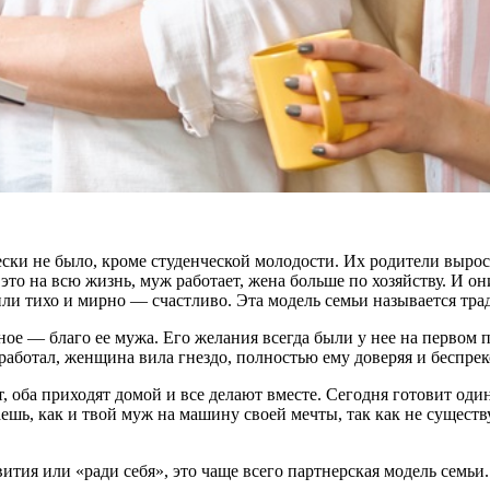
ески не было, кроме студенческой молодости. Их родители выро
это на всю жизнь, муж работает, жена больше по хозяйству. И о
жили тихо и мирно — счастливо. Эта модель семьи называется тр
ое — благо ее мужа. Его желания всегда были у нее на первом пл
работал, женщина вила гнездо, полностью ему доверяя и беспре
т, оба приходят домой и все делают вместе. Сегодня готовит од
таешь, как и твой муж на машину своей мечты, так как не сущест
тия или «ради себя», это чаще всего партнерская модель семьи.