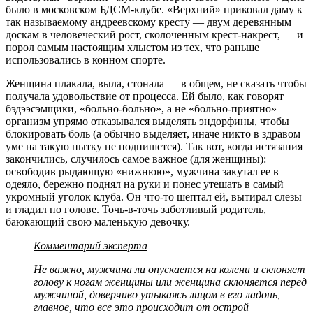
было в московском БДСМ-клубе. «Верхний» приковал даму к
так называемому андреевскому кресту — двум деревянным
доскам в человеческий рост, сколоченным крест-накрест, — и
порол самым настоящим хлыстом из тех, что раньше
использовались в конном спорте.
Женщина плакала, выла, стонала — в общем, не сказать чтобы
получала удовольствие от процесса. Ей было, как говорят
бэдээсэмщики, «больно-больно», а не «больно-приятно» —
организм упрямо отказывался выделять эндорфины, чтобы
блокировать боль (а обычно выделяет, иначе никто в здравом
уме на такую пытку не подпишется). Так вот, когда истязания
закончились, случилось самое важное (для женщины):
освободив рыдающую «нижнюю», мужчина закутал ее в
одеяло, бережно поднял на руки и понес утешать в самый
укромный уголок клуба. Он что-то шептал ей, вытирал слезы
и гладил по голове. Точь-в-точь заботливый родитель,
баюкающий свою маленькую девочку.
Комментарий эксперта
Не важно, мужчина ли опускается на колени и склоняет
голову к ногам женщины или женщина склоняется перед
мужчиной, доверчиво утыкаясь лицом в его ладонь, —
главное, что все это происходит от острой