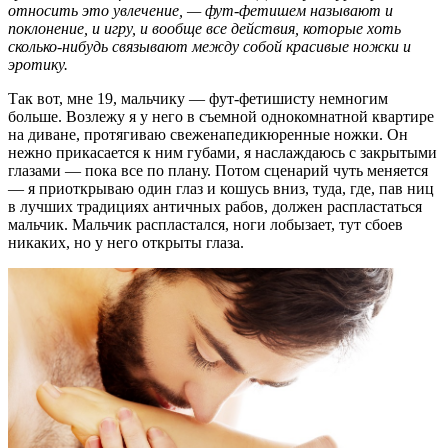
относить это увлечение,
—
фут-фетишем называют и
поклонение, и игру, и вообще все действия, которые хоть
сколько-нибудь связывают между собой красивые ножки и
эротику.
Так вот, мне 19, мальчику — фут-фетишисту немногим
больше. Возлежу я у него в съемной однокомнатной квартире
на диване, протягиваю свеженапедикюренные ножки. Он
нежно прикасается к ним губами, я наслаждаюсь с закрытыми
глазами — пока все по плану. Потом сценарий чуть меняется
— я приоткрываю один глаз и кошусь вниз, туда, где, пав ниц
в лучших традициях античных рабов, должен распластаться
мальчик. Мальчик распластался, ноги лобызает, тут сбоев
никаких, но у него открыты глаза.