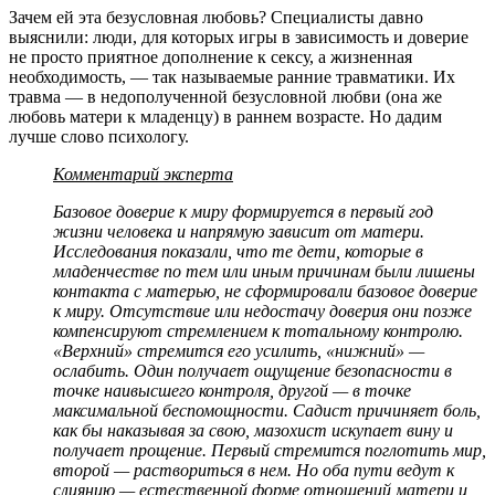
Зачем ей эта безусловная любовь? Специалисты давно
выяснили: люди, для которых игры в зависимость и доверие
не просто приятное дополнение к сексу, а жизненная
необходимость, — так называемые ранние травматики. Их
травма — в недополученной безусловной любви (она же
любовь матери к младенцу) в раннем возрасте. Но дадим
лучше слово психологу.
Комментарий эксперта
Базовое доверие к миру формируется в первый год
жизни человека и напрямую зависит от матери.
Исследования показали, что те дети, которые в
младенчестве по тем или иным причинам были лишены
контакта с матерью, не сформировали базовое доверие
к миру. Отсутствие или недостачу доверия они позже
компенсируют стремлением к тотальному контролю.
«Верхний» стремится его усилить, «нижний» —
ослабить. Один получает ощущение безопасности в
точке наивысшего контроля, другой — в точке
максимальной беспомощности. Садист причиняет боль,
как бы наказывая за свою, мазохист искупает вину и
получает прощение. Первый стремится поглотить мир,
второй — раствориться в нем. Но оба пути ведут к
слиянию — естественной форме отношений матери и