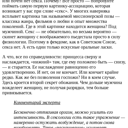
или почти нет секса. Почему? Все просто — попробуйте
поймать самую первую картинку-ассоциацию, которая
возникает у вас при слове «секс». У многих наверняка
всплывет картинка так называемой миссионерской позы —
классика жанра, фильмов о любви и опыт множества
поколений. Где в этой картинке находится женщина? Под
мужчиной. Секс — не обязательно, но весьма вероятно —
скинет женщину с воображаемого пьедестала просто в силу
физиологии. Поэтому в фемдоме, как в Советском Союзе,
секса нет. А есть одни только искусные оральные ласки.
А что, все по справедливости: принцесса сверху и
наслаждается, «нижний» там, где ему положено быть — снизу,
— и старается. Ее наслаждение равноценно его
удовлетворению. И нет, он не кончает. Или кончает крайне
редко. Как же без позволения госпожи? Ни в коем случае.
Здесь кроется второй секрет обожания. Чем дольше мужчина
вожделеет женщину, не получая разрядки, тем больше
привязывается.
Комментарий эксперта
Бесконечно оттягивая оргазм, можно усилить его
интенсивность. В сексологии есть такое упражнение —
намеренно остужать возбуждение, а потом снова
возобновлять. Такое «раскачивание» усиливает