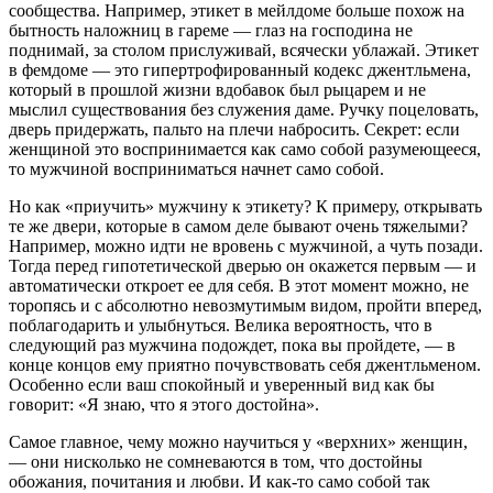
сообщества. Например, этикет в мейлдоме больше похож на
бытность наложниц в гареме — глаз на господина не
поднимай, за столом прислуживай, всячески ублажай. Этикет
в фемдоме — это гипертрофированный кодекс джентльмена,
который в прошлой жизни вдобавок был рыцарем и не
мыслил существования без служения даме. Ручку поцеловать,
дверь придержать, пальто на плечи набросить. Секрет: если
женщиной это воспринимается как само собой разумеющееся,
то мужчиной восприниматься начнет само собой.
Но как «приучить» мужчину к этикету? К примеру, открывать
те же двери, которые в самом деле бывают очень тяжелыми?
Например, можно идти не вровень с мужчиной, а чуть позади.
Тогда перед гипотетической дверью он окажется первым — и
автоматически откроет ее для себя. В этот момент можно, не
торопясь и с абсолютно невозмутимым видом, пройти вперед,
поблагодарить и улыбнуться. Велика вероятность, что в
следующий раз мужчина подождет, пока вы пройдете, — в
конце концов ему приятно почувствовать себя джентльменом.
Особенно если ваш спокойный и уверенный вид как бы
говорит: «Я знаю, что я этого достойна».
Самое главное, чему можно научиться у «верхних» женщин,
— они нисколько не сомневаются в том, что достойны
обожания, почитания и любви. И как-то само собой так