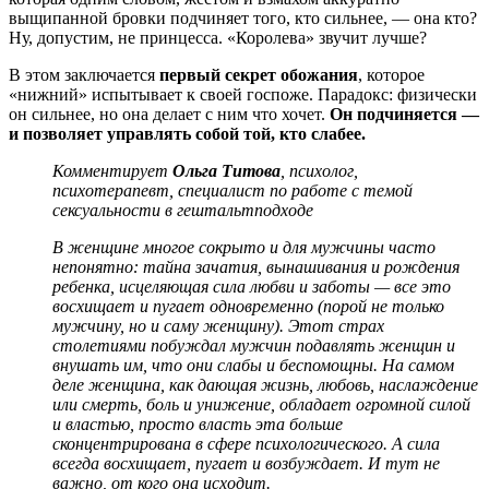
выщипанной бровки подчиняет того, кто сильнее, — она кто?
Ну, допустим, не принцесса. «Королева» звучит лучше?
В этом заключается
первый секрет обожания
, которое
«нижний» испытывает к своей госпоже. Парадокс: физически
он сильнее, но она делает с ним что хочет.
Он подчиняется
—
и позволяет управлять собой той, кто слабее.
Комментирует
Ольга Титова
, психолог,
психотерапевт, специалист по работе с темой
сексуальности в гештальтподходе
В женщине многое сокрыто и для мужчины часто
непонятно: тайна зачатия, вынашивания и рождения
ребенка, исцеляющая сила любви и заботы — все это
восхищает и пугает одновременно (порой не только
мужчину, но и саму женщину). Этот страх
столетиями побуждал мужчин подавлять женщин и
внушать им, что они слабы и беспомощны. На самом
деле женщина, как дающая жизнь, любовь, наслаждение
или смерть, боль и унижение, обладает огромной силой
и властью, просто власть эта больше
сконцентрирована в сфере психологического. А сила
всегда восхищает, пугает и возбуждает. И тут не
важно, от кого она исходит.