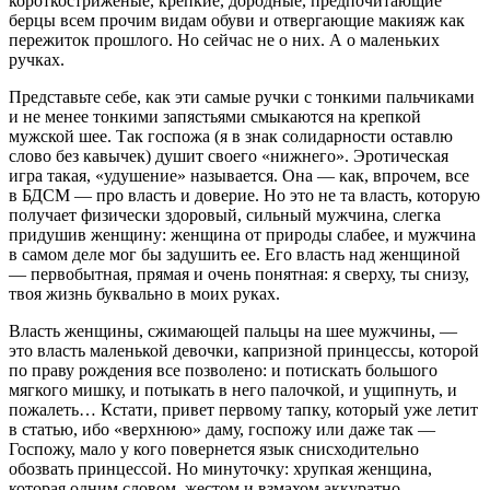
короткостриженые, крепкие, дородные, предпочитающие
берцы всем прочим видам обуви и отвергающие макияж как
пережиток прошлого. Но сейчас не о них. А о маленьких
ручках.
Представьте себе, как эти самые ручки с тонкими пальчиками
и не менее тонкими запястьями смыкаются на крепкой
мужской шее. Так госпожа (я в знак солидарности оставлю
слово без кавычек) душит своего «нижнего». Эротическая
игра такая, «удушение» называется. Она — как, впрочем, все
в БДСМ — про власть и доверие. Но это не та власть, которую
получает физически здоровый, сильный мужчина, слегка
придушив женщину: женщина от природы слабее, и мужчина
в самом деле мог бы задушить ее. Его власть над женщиной
— первобытная, прямая и очень понятная: я сверху, ты снизу,
твоя жизнь буквально в моих руках.
Власть женщины, сжимающей пальцы на шее мужчины, —
это власть маленькой девочки, капризной принцессы, которой
по праву рождения все позволено: и потискать большого
мягкого мишку, и потыкать в него палочкой, и ущипнуть, и
пожалеть… Кстати, привет первому тапку, который уже летит
в статью, ибо «верхнюю» даму, госпожу или даже так —
Госпожу, мало у кого повернется язык снисходительно
обозвать принцессой. Но минуточку: хрупкая женщина,
которая одним словом, жестом и взмахом аккуратно