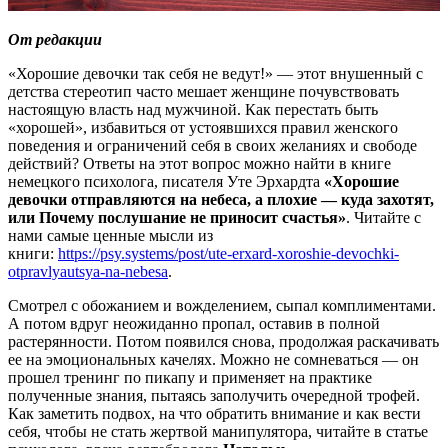
От редакции
«Хорошие девочки так себя не ведут!» — этот внушенный с
детства стереотип часто мешает женщине почувствовать
настоящую власть над мужчиной. Как перестать быть
«хорошей», избавиться от устоявшихся правил женского
поведения и ограничений себя в своих желаниях и свободе
действий? Ответы на этот вопрос можно найти в книге
немецкого психолога, писателя Уте Эрхардта
«Хорошие
девочки отправляются на небеса, а плохие — куда захотят,
или Почему послушание не приносит счастья»
. Читайте с
нами самые ценные мысли из
книги:
https://psy.systems/post/ute-erxard-xoroshie-devochki-
otpravlyautsya-na-nebesa
.
Смотрел с обожанием и вожделением, сыпал комплиментами.
А потом вдруг неожиданно пропал, оставив в полной
растерянности. Потом появился снова, продолжая раскачивать
ее на эмоциональных качелях. Можно не сомневаться — он
прошел тренинг по пикапу и применяет на практике
полученные знания, пытаясь заполучить очередной трофей.
Как заметить подвох, на что обратить внимание и как вести
себя, чтобы не стать жертвой манипулятора, читайте в статье