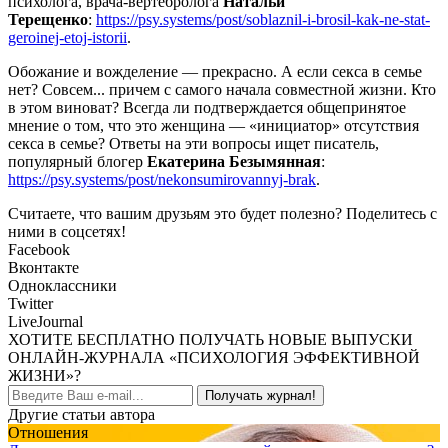
психолога, врача-вертебролога
Натальи
Терещенко
:
https://psy.systems/post/soblaznil-i-brosil-kak-ne-stat-
geroinej-etoj-istorii
.
Обожание и вожделение — прекрасно. А если секса в семье
нет? Совсем... причем с самого начала совместной жизни. Кто
в этом виноват? Всегда ли подтверждается общепринятое
мнение о том, что это женщина — «инициатор» отсутствия
секса в семье? Ответы на эти вопросы ищет писатель,
популярный блогер
Екатерина Безымянная
:
https://psy.systems/post/nekonsumirovannyj-brak
.
Считаете, что вашим друзьям это будет полезно? Поделитесь с
ними в соцсетях!
Facebook
Вконтакте
Одноклассники
Twitter
LiveJournal
ХОТИТЕ БЕСПЛАТНО ПОЛУЧАТЬ НОВЫЕ ВЫПУСКИ
ОНЛАЙН-ЖУРНАЛА «ПСИХОЛОГИЯ ЭФФЕКТИВНОЙ
ЖИЗНИ»?
Получать журнал!
Другие статьи автора
Отношения