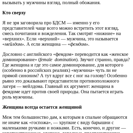
вызывать у мужчины взгляд, полный обожания.
Кто сверху
Я не зря заговорила про БДСМ — именно у его
представителей чаще всего можно встретить этот взгляд,
смесь почитания и вожделения. Так смотрят «нижние» на
«верхних». Если «верхний» — мужчина, это называется
«
мейлдом»
. А если женщина
—
«
фемдом»
.
Дословно с английского «фемдом» переводится как «женское
доминирование» (
female domination
). Звучит странно, правда?
Где женщина и где это самое доминирование, для которого
(особенно в российских реалиях) «мужчина» чуть ли не
прямой синоним? А тут вдруг все с ног на голову! Особенно
рьяно это доказывают представители противоположного
лагеря
—
мейлдома. Главный их аргумент: женщина в
фемдоме идет против своей природы. Она пытается играть
роль мужчины.
Женщина всегда остается женщиной
Меж тем большинство дам, к которым в спальне обращаются
не иначе как «госпожа»,
—
хрупкие с виду барышни с
маленькими ручками и ножками. Есть, конечно, и другие —