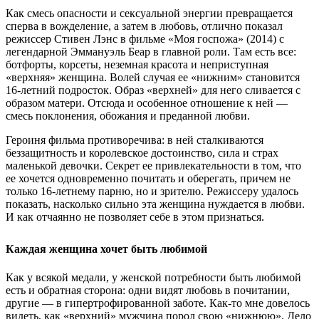
Как смесь опасности и сексуальной энергии превращается
сперва в вожделение, а затем в любовь, отлично показал
режиссер Стивен Лэнс в фильме «Моя госпожа» (2014) с
легендарной Эммануэль Беар в главной роли. Там есть все:
ботфорты, корсеты, неземная красота и неприступная
«верхняя» женщина. Волей случая ее «нижним» становится
16-летний подросток. Образ «верхней» для него сливается с
образом матери. Отсюда и особенное отношение к ней —
смесь поклонения, обожания и преданной любви.
Героиня фильма противоречива: в ней сталкиваются
беззащитность и королевское достоинство, сила и страх
маленькой девочки. Секрет ее привлекательности в том, что
ее хочется одновременно почитать и оберегать, причем не
только 16-летнему парню, но и зрителю. Режиссеру удалось
показать, насколько сильно эта женщина нуждается в любви.
И как отчаянно не позволяет себе в этом признаться.
Каждая женщина хочет быть любимой
Как у всякой медали, у женской потребности быть любимой
есть и обратная сторона: одни видят любовь в почитании,
другие — в гипертрофированной заботе. Как-то мне довелось
видеть, как «верхний» мужчина порол свою «нижнюю». Дело