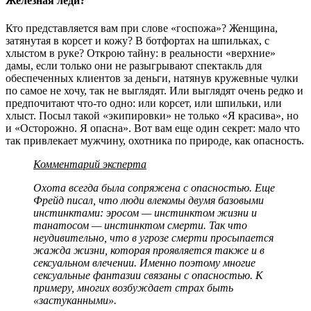
Железная леди?
Кто представляется вам при слове «госпожа»? Женщина,
затянутая в корсет и кожу? В ботфортах на шпильках, с
хлыстом в руке? Открою тайну: в реальности «верхние»
дамы, если только они не разыгрывают спектакль для
обеспеченных клиентов за деньги, натянув кружевные чулки
по самое не хочу, так не выглядят. Или выглядят очень редко и
предпочитают что-то одно: или корсет, или шпильки, или
хлыст. Посыл такой «экипировки» не только «Я красива», но
и «Осторожно. Я опасна». Вот вам еще один секрет: мало что
так привлекает мужчину, охотника по природе, как опасность.
Комментарий эксперта
Охота всегда была сопряжена с опасностью. Еще
Фрейд писал, что люди влекомы двумя базовыми
инстинктами: эросом — инстинктом жизни и
танатосом — инстинктом смерти. Так что
неудивительно, что в угрозе смерти просыпается
жажда жизни, которая проявляется также и в
сексуальном влечении. Именно поэтому многие
сексуальные фантазии связаны с опасностью. К
примеру, многих возбуждает страх быть
«застуканными».