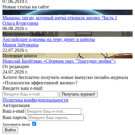
07.06.2019 г.
Новые статьи на сайте
Здоровье
Мышцы: орган, который наука открыла заново. Часть 1
Ольга Куркулина
06.08.2026 г.
Иностранные языки
Английские идиомы на тему денег и работы
Мария Забуркина
22.07.2026 г.
Полезные книги
Николай Бройтман «Сборник пьес "Трагедии любви"»
От редакции
24.07.2026 г.
Хотите бесплатно получать новые выпуски онлайн-журнала
«Психология эффективной жизни»?
Введите ваш e-mail:
Получать журнал!
Политика конфиденциальности
Авторизация
Ваш e-mail
Ваш пароль
Запомнить меня
Войти