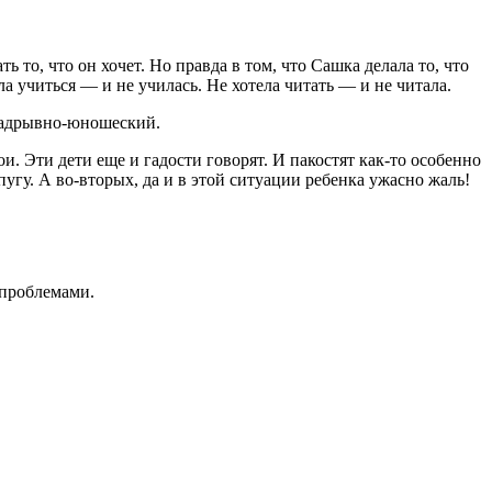
ь то, что он хочет. Но правда в том, что Сашка делала то, что
 учиться — и не училась. Не хотела читать — и не читала.
 надрывно-юношеский.
и. Эти дети еще и гадости говорят. И пакостят как-то особенно
епугу. А во-вторых, да и в этой ситуации ребенка ужасно жаль!
 проблемами.