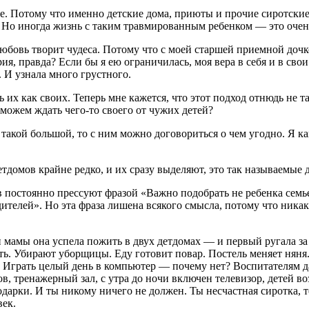
мье. Потому что именно детские дома, приюты и прочие сиротск
Но иногда жизнь с таким травмированным ребенком — это очень
любовь творит чудеса. Потому что с моей старшей приемной доч
ия, правда? Если бы я ею ограничилась, моя вера в себя и в св
 И узнала много грустного.
ть их как своих. Теперь мне кажется, что этот подход отнюдь не 
 можем ждать чего-то своего от чужих детей?
такой большой, то с ним можно договориться о чем угодно. Я ка
етдомов крайне редко, и их сразу выделяют, это так называемые
 постоянно прессуют фразой «Важно подобрать не ребенка семье
дителей». Но эта фраза лишена всякого смысла, потому что ник
мамы она успела пожить в двух детдомах — и первый ругала за то
елать. Убирают уборщицы. Еду готовит повар. Постель меняет нян
Играть целый день в компьютер — почему нет? Воспитателям даж
ов, тренажерный зал, с утра до ночи включен телевизор, детей в
арки. И ты никому ничего не должен. Ты несчастная сиротка, те
век.