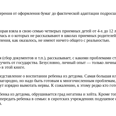
ерения от оформления бумаг до фактической адаптации подросше
орая взяла в свою семью четверых приемных детей от 4-х до 12
улась и о которых не рассказывают в школах приемных родителе
ления, как оказалось, не имеют ничего общего с реальностью.
сбор документов и т.п.), рассказывает, с какими проблемами ст
учить от государства. Безусловно, личный опыт — только личны
в этой книге.
едставление о воспитании ребенка из детдома. Самая большая и
 благородно, но надо быть готовым к многочисленным проблемам
ут изрядно вымотать нервы. К сожалению, к этому редко кто гот
бенка из детдома, обрушивается град негатива и хейта. Кроме то
 передать ребенка в семью: в сиротских учреждениях подушевое 
ы.