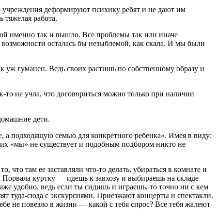
ие учреждения деформируют психику ребят и не дают им
 тяжелая работа.
кой именно так и вышло. Все проблемы так или иначе
ои возможности осталась бы незыблемой, как скала. И мы были
так уж гуманен. Ведь своих растишь по собственному образу и
к-то не учла, что договориться можно только при наличии
 домашние дети.
, а подходящую семью для конкретного ребенка». Имея в виду:
аких «мы» не существует и подобным подбором никто не
, что там ее заставляли что-то делать, убираться в комнате и
я. Порвала куртку — идешь к завхозу и выбираешь на складе
е удобно, ведь если ты сидишь и играешь, то точно ни с кем
озят туда-сюда с экскурсиями. Приезжают концерты и спектакли.
бе не повезло в жизни — какой с тебя спрос? Все тебя жалеют