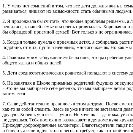
1. У меня нет сомнений в том, что все дети должны жить в се
развиваться, лишают их возможности стать обычными людьми. 
2. Я продолжала бы считать, что любые проблемы решаемы, а 
решились, к нашей семье она очень привязалась. Хорошая истор
бы образцовой приемной семьей. Вот только я не ограничилась.
3. Когда я только думала о приемных детях, я собиралась расти
подобию, от них, пусть и невольно, многого ждешь. Но как мы
4. Главным моим заблуждением была идея, что раз ребенок уже 
общего языка и общих целей.
5. Дети среднестатистических родителей попадают в систему д
6. На занятиях в Школе приемных родителей будущих опекунов
«Это не вы выбираете себе ребенка, это мы выбираем детям ро
занимается.
7. Саше действительно нравилось в этом детдоме. После смерти 
как-то за собой следить. Здесь ее уже ничего не заставляли д
другую. Хочешь учиться — учись. Не хочешь — да пожалуйста. 
не дерешься. Тебя постоянно развлекают: в детдоме куча кружк
Приходят добросердечные волонтеры. Благотворители тащат под
и балуют, а если вдруг кто-то чего-то требует, так это злой чело