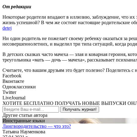
От редакции
Некоторые родители впадают в иллюзию, заблуждение, что их за
жизнь успешной? В чем же состоят настоящие родительские об
detej
Ни один родитель не пожелает своему ребенку оказаться за р
несовершеннолетних, и выделил три типа ситуаций, когда род
В детских сказках часто мачеха
—
злая и коварная героиня, кот
треугольника «мать — дочь — мачеха», рассказывает психоан
Считаете, что вашим друзьям это будет полезно? Поделитесь с 
Facebook
Вконтакте
Одноклассники
Twitter
LiveJournal
ХОТИТЕ БЕСПЛАТНО ПОЛУЧАТЬ НОВЫЕ ВЫПУСКИ ОН
Получать журнал!
Другие статьи автора
Иностранные языки
Лингвородительство — что это?
Татьяна Науменкова