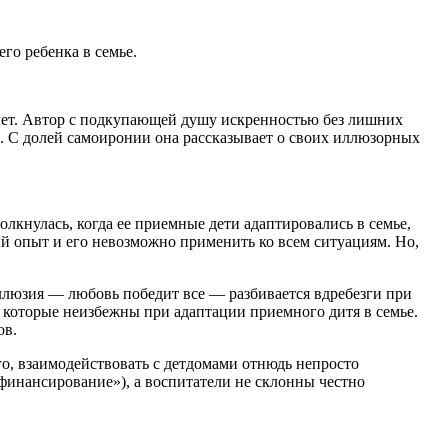
го ребенка в семье.
 лет. Автор с подкупающей душу искренностью без лишних
й. С долей самоиронии она рассказывает о своих иллюзорных
олкнулась, когда ее приемные дети адаптировались в семье,
й опыт и его невозможно применить ко всем ситуациям. Но,
ллюзия — любовь победит все — разбивается вдребезги при
, которые неизбежны при адаптации приемного дитя в семье.
ов.
го, взаимодействовать с детдомами отнюдь непросто
финансирование»), а воспитатели не склонны честно