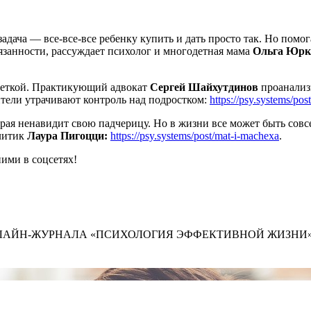
дача — все-все-все ребенку купить и дать просто так. Но помог
язанности, рассуждает психолог и многодетная мама
Ольга Юрк
ешеткой. Практикующий адвокат
Сергей Шайхутдинов
проанализ
ители утрачивают контроль над подростком:
https://psy.systems/po
орая ненавидит свою падчерицу. Но в жизни все может быть совс
алитик
Лаура Пигоцци:
https://psy.systems/post/mat-i-machexa
.
ними в соцсетях!
ЛАЙН-ЖУРНАЛА «ПСИХОЛОГИЯ ЭФФЕКТИВНОЙ ЖИЗНИ»