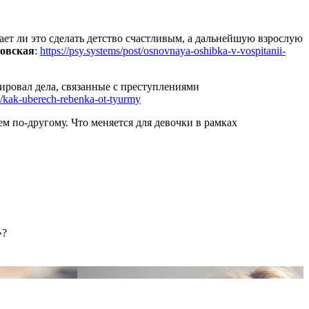
ает ли это сделать детство счастливым, а дальнейшую взрослую
овская
:
https://psy.systems/post/osnovnaya-oshibka-v-vospitanii-
ировал дела, связанные с преступлениями
st/kak-uberech-rebenka-ot-tyurmy
ем по-другому. Что меняется для девочки в рамках
?