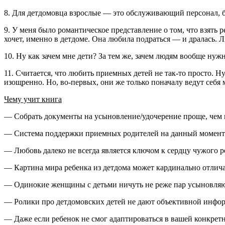
8. Для детдомовца взрослые — это обслуживающий персонал, б
9. У меня было романтическое представление о том, что взять р
хочет, именно в детдоме. Она любила подраться — и дралась. 
10. Ну как зачем мне дети? За тем же, зачем людям вообще н
11. Считается, что любить приемных детей не так-то просто. Н
изощренно. Но, во-первых, они же только поначалу ведут себя м
Чему учит книга
— Собрать документы на усыновление/удочерение проще, чем 
— Система поддержки приемных родителей на данный момент р
— Любовь далеко не всегда является ключом к сердцу чужого р
— Картина мира ребенка из детдома может кардинально отлича
— Одинокие женщины с детьми ничуть не реже пар усыновляю
— Ролики про детдомовских детей не дают объективной инфор
— Даже если ребенок не смог адаптироваться в вашей конкретн