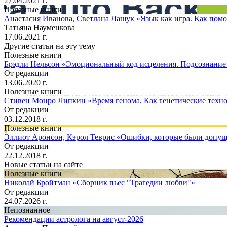
27.04.2021 г.
Полезные книги
Анастасия Иванова, Светлана Лашук «Язык как игра. Как помоч
Татьяна Науменкова
17.06.2021 г.
Другие статьи на эту тему
Полезные книги
Брэдли Нельсон «Эмоциональный код исцеления. Подсознание 
От редакции
13.06.2020 г.
Полезные книги
Стивен Монро Липкин «Время генома. Как генетические технол
От редакции
03.12.2018 г.
Полезные книги
Эллиот Аронсон, Кэрол Теврис «Ошибки, которые были допуще
От редакции
22.12.2018 г.
Новые статьи на сайте
Полезные книги
Николай Бройтман «Сборник пьес "Трагедии любви"»
От редакции
24.07.2026 г.
Непознанное
Рекомендации астролога на август-2026