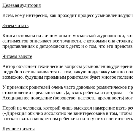
Целевая аудитория
Всем, кому интересно, как проходит процесс усыновления/удоч
Зачем читать
Книга основана на личном опыте московской журналистки, кот
сантиментов описывает все трудности, с которыми она столкн
представлениях о детдомовских детях и о том, что эти представ
Читаем вместе
Автор объясняет технические вопросы усыновления/удочерения (
подробно останавливается на том, какую поддержку можно пол
возможно, будущим приемным родителям будет многое полезно 
У приемных родителей очень часто довольно романтическое пр
столкновении с реальностью. Да, взять ребенка из детдома —
Асоциальное поведение (воровство, наглость, драчливость) мог
Порой на человека, который лишь высказал намерение взять ре
(«Дирекция обычно абсолютно не заинтересована в том, чтобы
рассказывать о конкретном ребенке и на то у них свои интерес
Лучшие цитаты