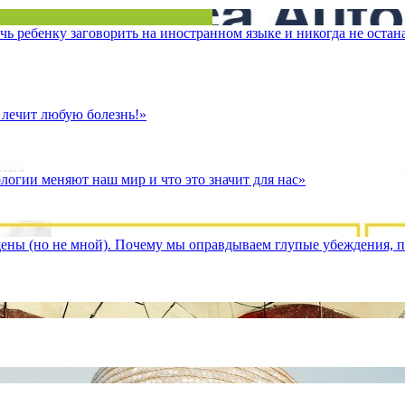
ь ребенку заговорить на иностранном языке и никогда не остан
лечит любую болезнь!»
огии меняют наш мир и что это значит для нас»
ны (но не мной). Почему мы оправдываем глупые убеждения, п