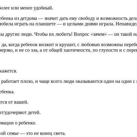
олее или менее удобный.
ебенка из детдома — значит дать ему свободу и возможность делат
Любила играть на планшете — и целыми днями играла. Ненавидела
ужны другие люди. Чтобы их любить! Вопрос «зачем» — он такой
у да, когда ребенок визжит и крушит, с любовью возможны перебо
ерзко, и не со зла, а от общей хаотичности, по глупости и с пер
кажется.
аботает плохо, и чаще всего люди оказываются один на один с
ебенка.
тся от вашей.
т/удочеряют детей.
мации о ребенке.
ой семье — это не конец света.