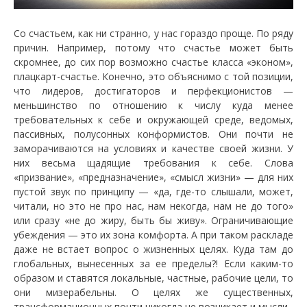
Со счастьем, как ни странно, у нас гораздо проще. По ряду
причин. Например, потому что счастье может быть
скромнее, до сих пор возможно счастье класса «эконом»,
плацкарт-счастье. Конечно, это объяснимо с той позиции,
что лидеров, достигаторов и перфекционистов —
меньшинство по отношению к числу куда менее
требовательных к себе и окружающей среде, ведомых,
пассивных, полусонных конформистов. Они почти не
заморачиваются на условиях и качестве своей жизни. У
них весьма щадящие требования к себе. Слова
«призвание», «предназначение», «смысл жизни» — для них
пустой звук по принципу — «да, где-то слышали, может,
читали, но это не про нас, нам некогда, нам не до того»
или сразу «не до жиру, быть бы живу». Ограничивающие
убеждения — это их зона комфорта. А при таком раскладе
даже не встает вопрос о жизненных целях. Куда там до
глобальных, вынесенных за ее пределы?! Если каким-то
образом и ставятся локальные, частные, рабочие цели, то
они мизерабельны. О целях же существенных,
трансформационных почти никогда не возникает и мысли.