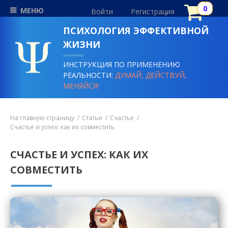
МЕНЮ
Войти
Регистрация
ПСИХОЛОГИЯ ЭФФЕКТИВНОЙ
ЖИЗНИ
ИНСТРУКЦИЯ ПО ПРИМЕНЕНИЮ
РЕАЛЬНОСТИ:
ДУМАЙ, ДЕЙСТВУЙ,
МЕНЯЙСЯ!
На главную страницу
Статьи
Счастье
Счастье и успех: как их совместить
СЧАСТЬЕ И УСПЕХ: КАК ИХ
СОВМЕСТИТЬ