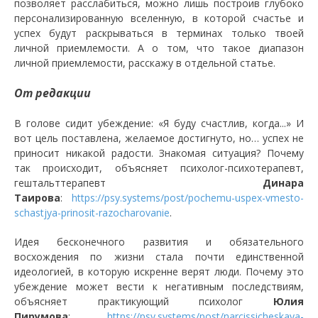
позволяет расслабиться, можно лишь построив глубоко
персонализированную вселенную, в которой счастье и
успех будут раскрываться в терминах только твоей
личной приемлемости. А о том, что такое диапазон
личной приемлемости, расскажу в отдельной статье.
От редакции
В голове сидит убеждение: «Я буду счастлив, когда...» И
вот цель поставлена, желаемое достигнуто, но… успех не
приносит никакой радости. Знакомая ситуация? Почему
так происходит, объясняет психолог-психотерапевт,
гештальттерапевт
Динара
Таирова
:
https://psy.systems/post/pochemu-uspex-vmesto-
schastjya-prinosit-razocharovanie
.
Идея бесконечного развития и обязательного
восхождения по жизни стала почти единственной
идеологией, в которую искренне верят люди. Почему это
убеждение может вести к негативным последствиям,
объясняет практикующий психолог
Юлия
Пирумова
:
https://psy.systems/post/narcissicheskaya-