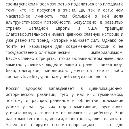
своим успехом и возможностью поделиться его плодами с
теми, кто не преуспел в жизни. Да, так и есть: чем
масштабнее личность, тем большей в ней доля
альтруистической потребности. Безусловно, в развитых
странах Западной Европы и США традиции
благотворительности имеют давнюю славную историю и
уже давно это тренд, который набирает силу. Однако он
почти не характерен для современной России с ее
государственно-олигархическим империализмом.
Бессмысленно отрицать, что за большинством нынешних
заметно успешных людей в нашей стране — звезд шоу-
биза, олигархов, чиновников, депутатов тянется либо
кровавый, либо дурно пахнущий след из прошлого.
Россия здорово запаздывает в цивилизационно-
историческом развитии, туго у нас и с гуманизмом,
поэтому и распространенное в обществе понимание
успеха у нас до сих пор примитивное, вульгарно-
утилитарное, с акцентом на внешнюю атрибутику. Еще
раз: компетентность, деньги, известность, влиятельность.
Успех же в других его интерпретациях — это для