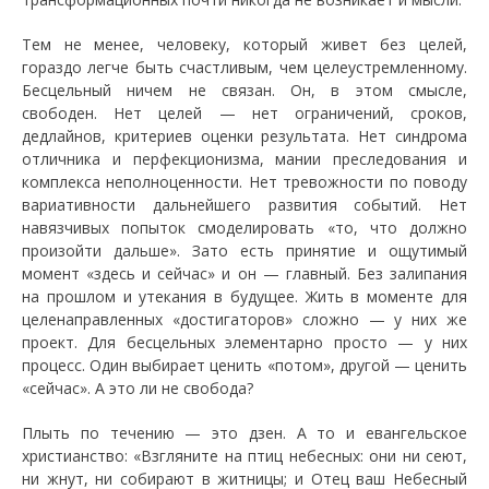
Тем не менее, человеку, который живет без целей,
гораздо легче быть счастливым, чем целеустремленному.
Бесцельный ничем не связан. Он, в этом смысле,
свободен. Нет целей — нет ограничений, сроков,
дедлайнов, критериев оценки результата. Нет синдрома
отличника и перфекционизма, мании преследования и
комплекса неполноценности. Нет тревожности по поводу
вариативности дальнейшего развития событий. Нет
навязчивых попыток смоделировать «то, что должно
произойти дальше». Зато есть принятие и ощутимый
момент «здесь и сейчас» и он — главный. Без залипания
на прошлом и утекания в будущее. Жить в моменте для
целенаправленных «достигаторов» сложно — у них же
проект. Для бесцельных элементарно просто — у них
процесс. Один выбирает ценить «потом», другой — ценить
«сейчас». А это ли не свобода?
Плыть по течению — это дзен. А то и евангельское
христианство: «Взгляните на птиц небесных: они ни сеют,
ни жнут, ни собирают в житницы; и Отец ваш Небесный