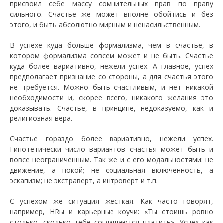
присвоил себе массу сомнительных прав по праву
сильного. Счастье же может вполне обойтись и без
этого, и быть абсолютно мирным и ненасильственным.
В успехе куда больше формализма, чем в счастье, в
котором формализма совсем может и не быть. Счастье
куда более вариативно, нежели успех. А главное, успех
предполагает признание со стороны, а для счастья этого
не требуется. Можно быть счастливым, и нет никакой
необходимости и, скорее всего, никакого желания это
доказывать. Счастье, в принципе, недоказуемо, как и
религиозная вера.
Счастье гораздо более вариативно, нежели успех.
Гипотетически число вариантов счастья может быть и
вовсе неограниченным. Так же и с его модальностями: не
движение, а покой; не социальная включенность, а
эскапизм; не экстраверт, а интроверт и т.п.
С успехом же ситуация жесткая. Как часто говорят,
например, HRы и карьерные коучи: «Ты стоишь ровно
столько, сколько тебе соглашаются платить». Успех как