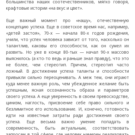
большинства наших соотечественников, мягко говоря,
крафтовые истории «на вкус и цвет».
Еще важный момент про «нашу», отечественную
концепцию успеха. Еще в советское время нас, например,
«детей застоя», 70-х — начала 80-х годов рождения,
учили, что успех человека зависит от того, насколько он
талантлив, каковы его способности, как он сумел их
развить. Но уже в конце 80-тых — начал 90-х массово
выяснилось (а кто-то ведь и раньше знал правду), что это
не более, чем стереотип. Причем, стереотип часто
ложный. В достижении успеха таланты и способности
привыкли сильно переоценивать. А меж тем, они играют
куда менее важную роль, чем убежденное желание быть
успешным, ясная осознанность образа и параметров
своего успеха. А еще уверенность в своем превосходстве,
цинизм, наглость, присвоение себе право сильного и
безлимитное его использование. И, конечно, готовность
идти на известные затраты ради достижения своего
успеха. Еще весьма важно умение попадать в
современность, быть актуальным, соответствовать
запросам в той сфере, где человек намерен реализовать