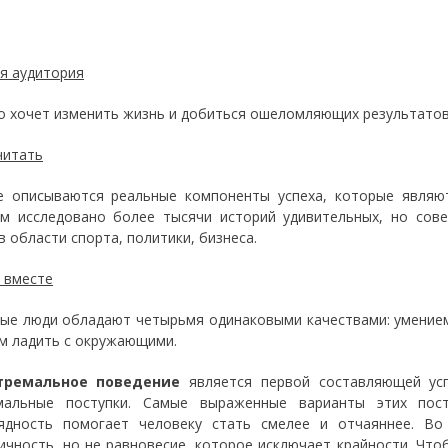
я аудитория
то хочет изменить жизнь и добиться ошеломляющих результатов
читать
е описываются реальные компоненты успеха, которые являют
м исследовано более тысячи историй удивительных, но сов
в области спорта, политики, бизнеса.
 вместе
ые люди обладают четырьмя одинаковыми качествами: умением
м ладить с окружающими.
тремальное поведение
является первой составляющей ус
емальные поступки. Самые выраженные варианты этих пос
ядность помогает человеку стать смелее и отчаяннее. Во
ичность, но не равновесие, которое исключает крайности. Чт