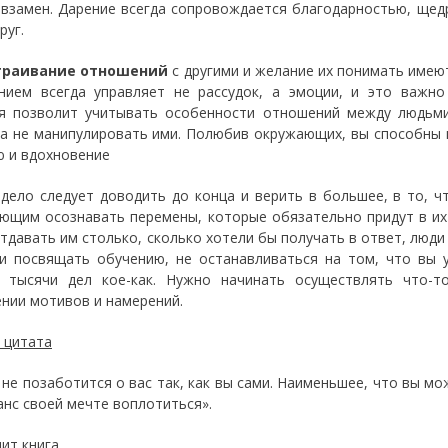
 взамен. Дарение всегда сопровождается благодарностью, щед
руг.
траивание отношений
с другими и желание их понимать имею
нием всегда управляет не рассудок, а эмоции, и это важно
я позволит учитывать особенности отношений между людьми.
 а не манипулировать ими. Полюбив окружающих, вы способны 
ю и вдохновение
дело следует доводить до конца и верить в большее, в то, 
ющим осознавать перемены, которые обязательно придут в их
отдавать им столько, сколько хотели бы получать в ответ, люд
и посвящать обучению, не останавливаться на том, что вы 
 тысячи дел кое-как. Нужно начинать осуществлять что-
нии мотивов и намерений.
 цитата
 не позаботится о вас так, как вы сами. Наименьшее, что вы м
анс своей мечте воплотиться».
чит книга