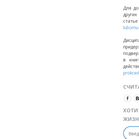
Для до
других
статье
lubomu-
Дисци
придер
подвер
в кни
действ
prokras
СЧИТА
ХОТИ
ЖИЗН