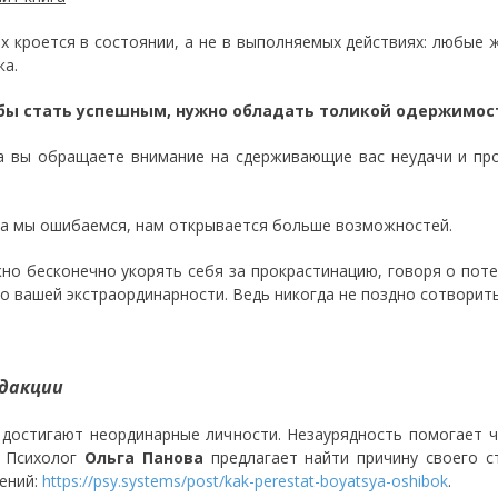
х кроется в состоянии, а не в выполняемых действиях: любые 
ка.
бы стать успешным, нужно обладать толикой одержимост
 вы обращаете внимание на сдерживающие вас неудачи и про
а мы ошибаемся, нам открывается больше возможностей.
о бесконечно укорять себя за прокрастинацию, говоря о потен
 о вашей экстраординарности. Ведь никогда не поздно сотворит
дакции
 достигают неординарные личности. Незаурядность помогает ч
. Психолог
Ольга Панова
предлагает найти причину своего с
ений:
https://psy.systems/post/kak-perestat-boyatsya-oshibok
.