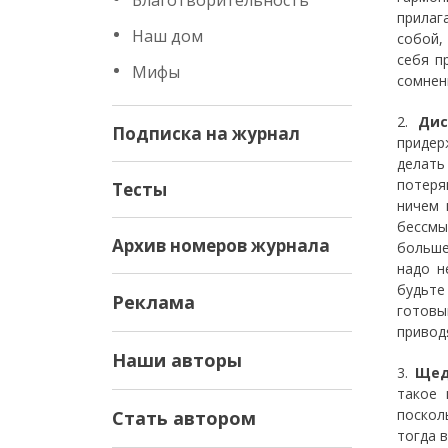
Благотворительность
прилага
Наш дом
собой,
себя п
Мифы
сомнени
2.
Дис
Подписка на журнал
придер
делать
потеря
Тесты
ничем 
бессмы
Архив номеров журнала
больше
надо н
будьте
Реклама
готовы
привод
Наши авторы
3.
Щед
такое 
поскол
Стать автором
тогда 