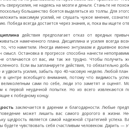
ть сверхусилия, не надеясь на мозги и деньги. Станьте не похож
 поскольку большинство боятся выделяться из толпы. Для этог
риложить максимум усилий, не слушать чужое мнение, сознате
ю. Победа всегда достается через знания, и, пока вы ищете отв
циплина
действия предполагает отказ от вредных привыч
живаться намеченного плана. Дисциплина и усилия всегда во
 то, что наметили. Иногда именно энтузиазм и душевное волн
н смысл. Остановка в прогрессе способна нанести непоправим
не отличаются от вас, им так же трудно. Чтобы получить ж
сленного. Если вы запланируете действия, то обязательно доб
 и удвоить усилия, забыть про 40-часовую неделю. Любой пла
е в центре всеобщего внимания, потому что видимость успе
 великолепным сами по себе, люди это заметят и оценят. М
м к первой неудачной попытке. Но из всего извлекаются п
ящие к победному концу.
рость
заключается в дарении и благодарности. Любые предп
поведение может лишить вас самого дорогого в жизни. Не
ьку щедрость является самой надежной стратегией успеха. В
вы будете чувствовать себя счастливым человеком. Дарить — э