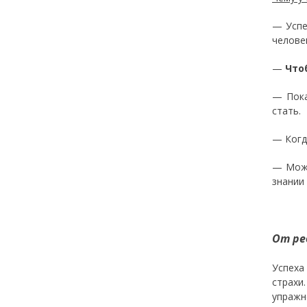
—
Успе
челове
—
Что
—
Пока
стать.
—
Когд
—
Можн
знании
От ре
Успеха
страхи
упражн