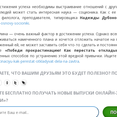
стижения успеха необходимы выстраивание отношений с друг
 людей может стать интересная наука
—
соционика. Как с ее
 филолога, преподавателя, типировщика
Надежды Дубоно
osnovy-socioniki
.
плина
— очень важный фактор в достижении успеха. Однако все
живаться намеченного плана и хочется отложить начатое на
женный ей, не может заставить себя что-то сделать и постоянн
ге
«Победи прокрастинацию! Как перестать отклад
енных способов по устранению этой вредной привычки. Ищите
tinaciyu-kak-perestat-otkladyvat-dela-na-zavtra
.
ЕТЕ, ЧТО ВАШИМ ДРУЗЬЯМ ЭТО БУДЕТ ПОЛЕЗНО? ПО
ТЕ БЕСПЛАТНО ПОЛУЧАТЬ НОВЫЕ ВЫПУСКИ ОНЛАЙН
И»?
ПО