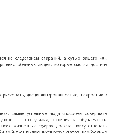
.
ся не следствием стараний, а сутью вашего «я».
ершенно обычных людей, которые смогли достичь
 рисковать, дисциплинированностью, щедростью и
пеха, самые успешные люди способны совершать
тупков — это усилия, отличия и обучаемость.
 всех жизненных сферах должна присутствовать
обы добиться выдающихся результатов, необходимо