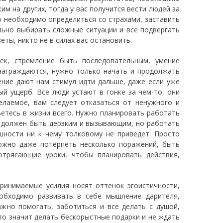
им на других, тогда у вас получится вести людей за
о необходимо определиться со страхами, заставить
льно выбирать сложные ситуации и все подвергать
еты, никто не в силах вас остановить.
ек, стремление быть последовательным, умение
знаграждаются, нужно только начать и продолжать
ение дают нам стимул идти дальше, даже если уже
ый ущерб. Все люди устают в гонке за чем-то, они
елаемое, вам следует отказаться от ненужного и
ьетесь в жизни всего. Нужно планировать работать
н должен быть дерзким и вызывающим, но работать
шности ни к чему толковому не приведет. Просто
ожно даже потерпеть несколько поражений, быть
отрясающие уроки, чтобы планировать действия,
ринимаемые усилия носят оттенок эгоистичности,
обходимо развивать в себе мышление дарителя,
ажно помогать, заботиться и все делать с душой,
то значит делать бескорыстные подарки и не ждать