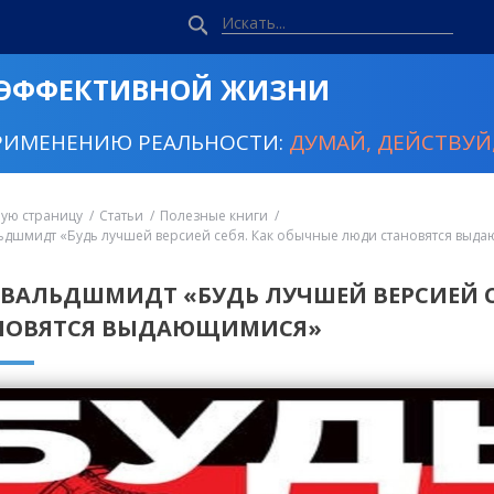
 ЭФФЕКТИВНОЙ ЖИЗНИ
РИМЕНЕНИЮ РЕАЛЬНОСТИ:
ДУМАЙ, ДЕЙСТВУЙ,
ную страницу
Статьи
Полезные книги
ьдшмидт «Будь лучшей версией себя. Как обычные люди становятся выд
 ВАЛЬДШМИДТ «БУДЬ ЛУЧШЕЙ ВЕРСИЕЙ С
НОВЯТСЯ ВЫДАЮЩИМИСЯ»