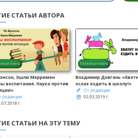
ГИЕ СТАТЬИ АВТОРА
зные книги
Полезные книги
ронсон, Эшли Мерримен
Владимир Довгань «Хвати
ы воспитания. Наука против
ослах ездить в школу!»
иции»
От редакции
т редакции
02.03.2019 г.
.07.2018 г.
ИЕ СТАТЬИ НА ЭТУ ТЕМУ