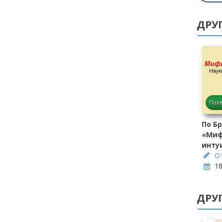
ДРУ
Поле
По Б
«Миф
инту
О
18
ДРУГ