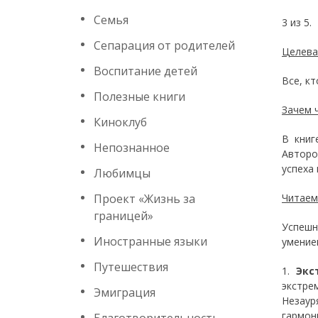
Семья
3 из 5.
Сепарация от родителей
Целева
Воспитание детей
Все, к
Полезные книги
Зачем 
Киноклуб
В книг
Непознанное
Авторо
успеха 
Любимцы
Проект «Жизнь за
Читаем
границей»
Успешн
Иностранные языки
умение
Путешествия
1.
Экс
экстр
Эмиграция
Незаур
гармон