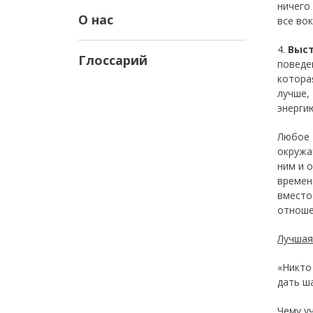
ничего
О нас
все вок
4.
Выс
Глоссарий
поведе
котора
лучше,
энерги
Любое 
окружа
ним и 
времен
вместо
отноше
Лучшая
«Никто
дать ш
Чему у