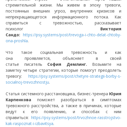
стремительной жизни. Мы живем в эпоху тревоги,
постоянных внешних угроз, внутренних кризисов и
непрекращающегося информационного потока. Как
справиться с тревожностью, рассказывает
психолог
Виктория
Сандо:
https://psy.systems/post/trevoga-i-chto-delat-chtoby-
ona-proshla
.
Что такое социальная тревожность и как
она проявляется, объясняет в своей
статье писатель
София Демлинг.
Возьмите на
заметку четыре стратегии, которые помогут преодолеть
тревогу:
https://psy.systems/post/chetyre-strategii-borby-s-
socialnoj-trevozhnostju
.
Статья системного расстановщика, бизнес-тренера
Юрия
Карпенкова
поможет разобраться в симптомах
тревожного расстройства, а также в причинах, которые
ведут к его появлению, и способах с ним
справиться:
https://psy.systems/post/trvozhnoe-rasstrojstvo-
kak-raspoznat-i-izbavitsya
.