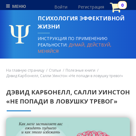
МЕНЮ
Войти
Регистрация
ПСИХОЛОГИЯ ЭФФЕКТИВНОЙ
ЖИЗНИ
ИНСТРУКЦИЯ ПО ПРИМЕНЕНИЮ
РЕАЛЬНОСТИ:
ДУМАЙ, ДЕЙСТВУЙ,
МЕНЯЙСЯ!
На главную страницу
Статьи
Полезные книги
Дэвид Карбонелл, Салли Уинстон «Не попади в ловушку тревог»
ДЭВИД КАРБОНЕЛЛ, САЛЛИ УИНСТОН
«НЕ ПОПАДИ В ЛОВУШКУ ТРЕВОГ»