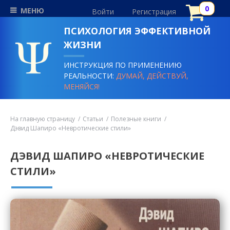
МЕНЮ
Войти
Регистрация
ПСИХОЛОГИЯ ЭФФЕКТИВНОЙ
ЖИЗНИ
ИНСТРУКЦИЯ ПО ПРИМЕНЕНИЮ
РЕАЛЬНОСТИ:
ДУМАЙ, ДЕЙСТВУЙ,
МЕНЯЙСЯ!
На главную страницу
Статьи
Полезные книги
Дэвид Шапиро «Невротические стили»
ДЭВИД ШАПИРО «НЕВРОТИЧЕСКИЕ
СТИЛИ»