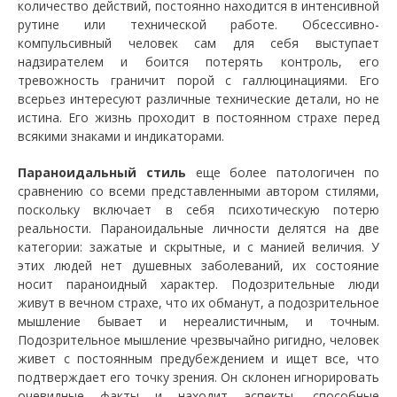
количество действий, постоянно находится в интенсивной
рутине или технической работе. Обсессивно-
компульсивный человек сам для себя выступает
надзирателем и боится потерять контроль, его
тревожность граничит порой с галлюцинациями. Его
всерьез интересуют различные технические детали, но не
истина. Его жизнь проходит в постоянном страхе перед
всякими знаками и индикаторами.
Параноидальный стиль
еще более патологичен по
сравнению со всеми представленными автором стилями,
поскольку включает в себя психотическую потерю
реальности. Параноидальные личности делятся на две
категории: зажатые и скрытные, и с манией величия. У
этих людей нет душевных заболеваний, их состояние
носит параноидный характер. Подозрительные люди
живут в вечном страхе, что их обманут, а подозрительное
мышление бывает и нереалистичным, и точным.
Подозрительное мышление чрезвычайно ригидно, человек
живет с постоянным предубеждением и ищет все, что
подтверждает его точку зрения. Он склонен игнорировать
очевидные факты и находит аспекты, способные