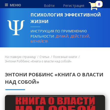
МЕНЮ
Войти
Регистрация
ПСИХОЛОГИЯ ЭФФЕКТИВНОЙ
ЖИЗНИ
ИНСТРУКЦИЯ ПО ПРИМЕНЕНИЮ
РЕАЛЬНОСТИ:
ДУМАЙ, ДЕЙСТВУЙ,
МЕНЯЙСЯ!
На главную страницу
Статьи
Полезные книги
Энтони Роббинс «Книга о власти над собой»
ЭНТОНИ РОББИНС «КНИГА О ВЛАСТИ
НАД СОБОЙ»