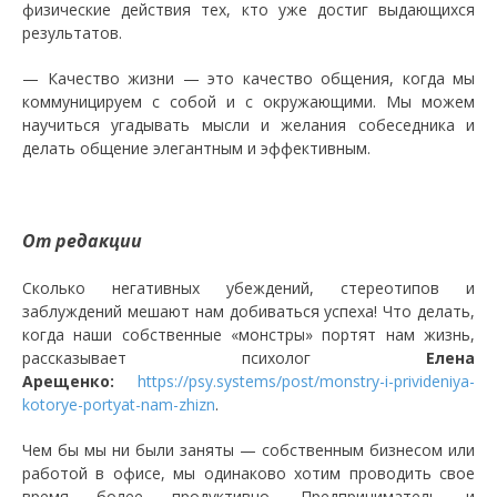
физические действия тех, кто уже достиг выдающихся
результатов.
— Качество жизни — это качество общения, когда мы
коммуницируем с собой и с окружающими. Мы можем
научиться угадывать мысли и желания собеседника и
делать общение элегантным и эффективным.
От редакции
Сколько негативных убеждений, стереотипов и
заблуждений мешают нам добиваться успеха! Что делать,
когда наши собственные «монстры» портят нам жизнь,
рассказывает психолог
Елена
Арещенко:
https://psy.systems/post/monstry-i-privideniya-
kotorye-portyat-nam-zhizn
.
Чем бы мы ни были заняты — собственным бизнесом или
работой в офисе, мы одинаково хотим проводить свое
время более продуктивно. Предприниматель и