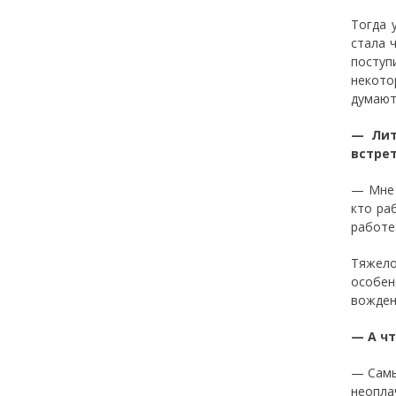
Тогда 
стала 
поступ
некото
думают
— Лит
встре
— Мне 
кто ра
работе
Тяжело
особен
вожден
— А ч
— Самы
неопла