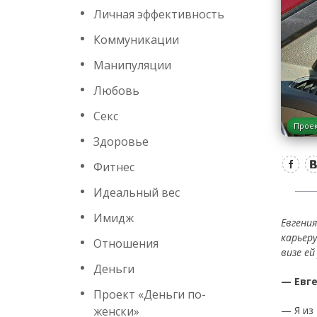
Личная эффективность
Коммуникации
Манипуляции
Любовь
Секс
Проек
Здоровье
Фитнес
Идеальный вес
Имидж
Евгени
карьер
Отношения
визе ей
Деньги
— Евге
Проект «Деньги по-
женски»
— Я из