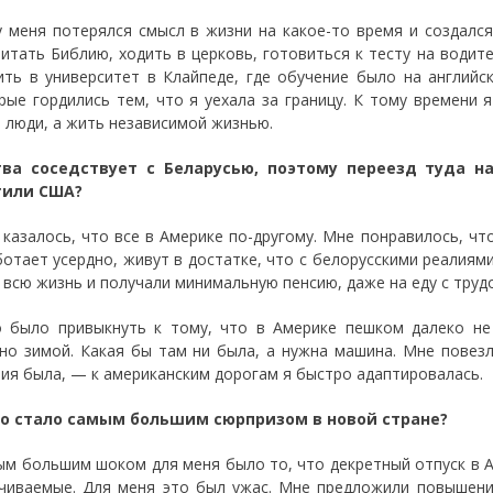
у меня потерялся смысл в жизни на какое-то время и создалс
читать Библию, ходить в церковь, готовиться к тесту на водите
ить в университет в Клайпеде, где обучение было на английс
рые гордились тем, что я уехала за границу. К тому времени 
 люди, а жить независимой жизнью.
ва соседствует с Беларусью, поэтому переезд туда н
тили США?
казалось, что все в Америке по-другому. Мне понравилось, чт
ботает усердно, живут в достатке, что с белорусскими реалиям
 всю жизнь и получали минимальную пенсию, даже на еду с трудо
 было привыкнуть к тому, что в Америке пешком далеко не 
но зимой. Какая бы там ни была, а нужна машина. Мне повезл
ия была, — к американским дорогам я быстро адаптировалась.
то стало самым большим сюрпризом в новой стране?
м большим шоком для меня было то, что декретный отпуск в Ам
чиваемые. Для меня это был ужас. Mне предложили повышени