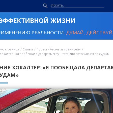
 ЭФФЕКТИВНОЙ ЖИЗНИ
РИМЕНЕНИЮ РЕАЛЬНОСТИ:
ДУМАЙ, ДЕЙСТВУЙ,
ную страницу
Статьи
Проект «Жизнь за границей»
 Хокалтер: «Я пообещала департаменту штата, что затаскаю их по судам»
ЕНИЯ ХОКАЛТЕР: «Я ПООБЕЩАЛА ДЕПАРТА
СУДАМ»