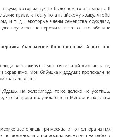
я вакуум, который нужно было чем-то заполнять. Я
льские права, к тесту по английскому языку, чтобы
ком, и т. д. Некоторые члены семейства осуждали,
я уже научилась не переживать за то, что обо мне
аверняка был менее болезненным. А как вас
о люди здесь живут самостоятельной жизнью, и те,
и несравнимо. Мои бабушка и дедушка пропахали на
м хватало денег.
уйдешь, на велосипеде тоже далеко не укатишь,
о, что я права получила еще в Минске и практика
ерике всего лишь три месяца, и то полтора из них
е по должности и попросили вернуться на работу