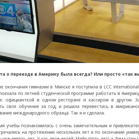
та о переезде в Америку была всегда? Или просто «так 
е окончания гимназии в Минске я поступила в LCC International 
 поехала по летней студенческой программе работать в Америку.
х: официанткой в одном ресторане и кассиром в другом. З
ть свое обучение за год, и решила перевестись в американс
вание международного образца. Так я и сделала.
мя учебы познакомилась с очень замечательным и привлекате
тречались на протяжении нескольких лет и по окончании унив
уже девять лет. У нас двое детей: Майя (пять лет) и Дима (три г