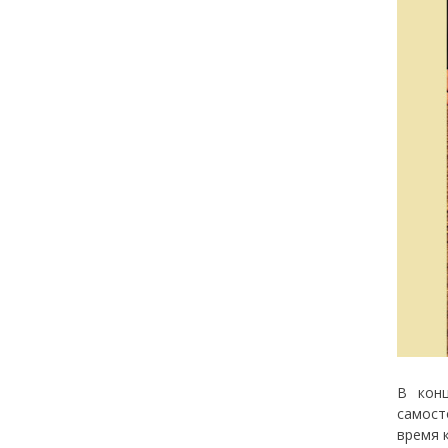
В кон
самост
время 