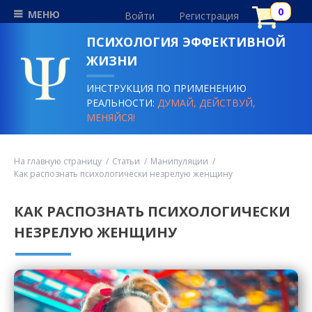
МЕНЮ
Войти
Регистрация
ПСИХОЛОГИЯ ЭФФЕКТИВНОЙ
ЖИЗНИ
ИНСТРУКЦИЯ ПО ПРИМЕНЕНИЮ
РЕАЛЬНОСТИ:
ДУМАЙ, ДЕЙСТВУЙ,
МЕНЯЙСЯ!
На главную страницу
Статьи
Манипуляции
Как распознать психологически незрелую женщину
КАК РАСПОЗНАТЬ ПСИХОЛОГИЧЕСКИ
НЕЗРЕЛУЮ ЖЕНЩИНУ