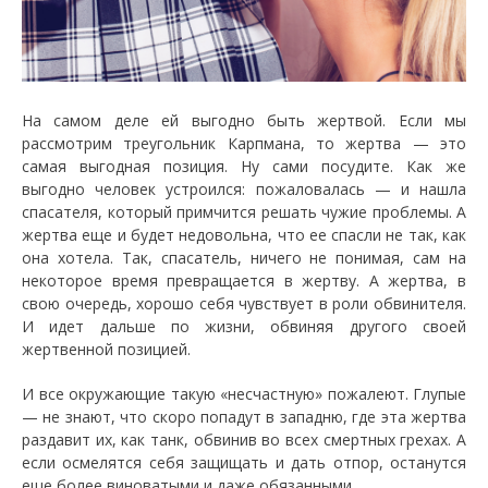
На самом деле ей выгодно быть жертвой. Если мы
рассмотрим треугольник Карпмана, то жертва — это
самая выгодная позиция. Ну сами посудите. Как же
выгодно человек устроился: пожаловалась — и нашла
спасателя, который примчится решать чужие проблемы. А
жертва еще и будет недовольна, что ее спасли не так, как
она хотела. Так, спасатель, ничего не понимая, сам на
некоторое время превращается в жертву. А жертва, в
свою очередь, хорошо себя чувствует в роли обвинителя.
И идет дальше по жизни, обвиняя другого своей
жертвенной позицией.
И все окружающие такую «несчастную» пожалеют. Глупые
— не знают, что скоро попадут в западню, где эта жертва
раздавит их, как танк, обвинив во всех смертных грехах. А
если осмелятся себя защищать и дать отпор, останутся
еще более виноватыми и даже обязанными.