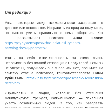
От редакции
Увы, некоторые люди психологически застревают в
детстве или юношестве. Исправить их вряд ли получится,
но важно уметь правильно с ними общаться. Как
— рассказывает психолог
Анна Вааси:
https://psy.systems/post/chto-delat-esli-ryadom-
psixologicheskij-podrostok
.
Взять на себя ответственность за свою жизнь
невозможно без полной сепарации от родителей. Если вы
не уверены, получилась она у вас или нет, возьмите на
заметку статью психолога, гештальттерапевта
Нины
Рубштейн:
https://psy.systems/post/proschanie-s-xoroshim-
detstvom
.
«Прилипать» к людям, которые без стеснения
манипулируют, требуют, капризничают, — печальная
участь созависимых людей. О том, как разорвать