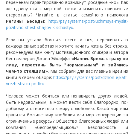
переменам гарантированно возникнут досадные «но». Как
же сдвинуться с мертвой точки и изменить привычные
стереотипы? Читайте в статье семейного психолога
Регины Беседы
:
http://psy.systems/post/uchimsya-myslit-
pozitivno-shest-shagov-k-schastyu
.
Если вы устали бояться всего и вся, переживать о
каждодневных заботах и хотите начать жизнь без страха,
рекомендуем вам книгу мотивационного спикера и автора
бестселлеров Джона Эйкаффа
«Начни. Врежь страху по
лицу, перестань быть "нормальным" и займись
чем-то стоящим»
. Мы собрали для вас главные идеи из
книги в своем обзоре:
https://psy.systems/post/dzhon-ejkaff-
vrezh-straxu-po-licu
.
Человек может бояться или ненавидеть других людей,
быть недовольным, а может вести себя благородно, по-
доброму и относиться к миру с любовью. Какой мир вам
нравится больше: мир изобилия или мир конкуренции за
ограниченные ресурсы? Общество благородных людей или
компания «беспредельщиков»? Безопасность и
уверенность в любви близких или ожидание удара в спину?