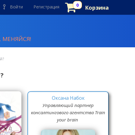
Войти
Регистрация
Корзина
 МЕНЯЙСЯ!
й?
?
Оксана Набок
Управляющий партнер
консалтингового агентства Train
your brain