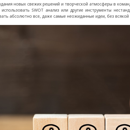
здания новых свежих решений и творческой атмосферы в коман
использовать SWOT анализ или другие инструменты нестанд
вать абсолютно все, даже самые неожиданные идеи, без всякой