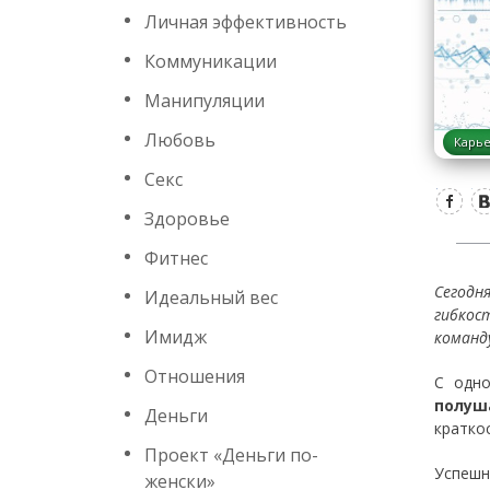
Личная эффективность
Коммуникации
Манипуляции
Любовь
Карь
Секс
Здоровье
Фитнес
Сегодн
Идеальный вес
гибкос
Имидж
команд
Отношения
C одно
полуш
Деньги
кратко
Проект «Деньги по-
Успешн
женски»