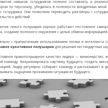
звития навыков сотрудников полезно составлять и реализо
ором по персоналу, убедилась в полезности внедренных мной
о сотрудника. Они позволяли переводить разговоры с сотрудн
ельств и действий.
витие левого полушария хорошо работают постоянное самора
м, создание полезного окружения с целью обмена информацией 
ельно с прагматичным использованием логики и интеллекта 
равое креативное полушарие
для решения нестандартных зад
главное правополушарное качество лидера — визионерство, в
ой команду. Визуализировать картинку будущего, создать мисс
зацией. Лидер регулярно собирает команду и рассказывает в де
вызвать ощущения проживания ситуации из будущего.