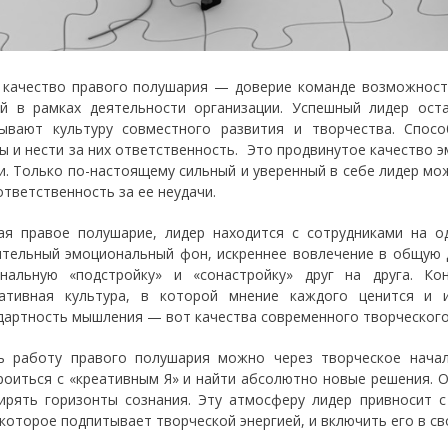
 качество правого полушария — доверие команде возможност
й в рамках деятельности организации. Успешный лидер ост
ывают культуру совместного развития и творчества. Спосо
ы и нести за них ответственность. Это продвинутое качество 
и. Только по-настоящему сильный и уверенный в себе лидер мож
ответственность за ее неудачи.
ая правое полушарие, лидер находится с сотрудниками на о
тельный эмоциональный фон, искреннее вовлечение в общую д
нальную «подстройку» и «сонастройку» друг на друга. Ко
ативная культура, в которой мнение каждого ценится и 
дартность мышления — вот качества современного творческог
ь работу правого полушария можно через творческое начал
роиться с «креативным Я» и найти абсолютно новые решения. 
ирять горизонты сознания. Эту атмосферу лидер привносит 
 которое подпитывает творческой энергией, и включить его в св