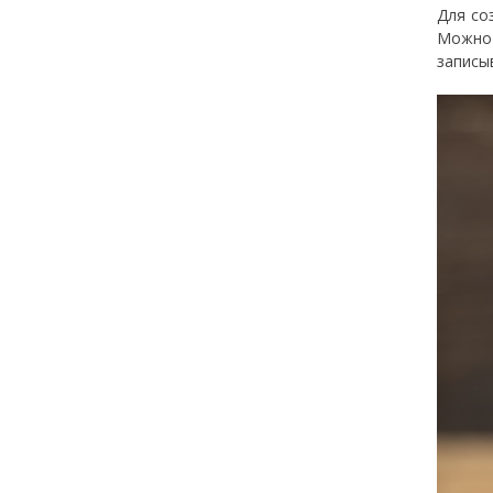
Для со
Можно 
записы