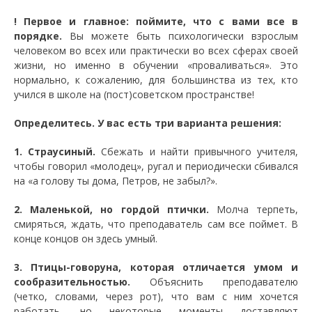
! Первое и главное: поймите, что с вами все в
порядке.
Вы можете быть психологически взрослым
человеком во всех или практически во всех сферах своей
жизни, но именно в обучении «проваливаться». Это
нормально, к сожалению, для большинства из тех, кто
учился в школе на (пост)советском пространстве!
Определитесь. У вас есть три варианта решения:
1. Страусиный.
Сбежать и найти привычного учителя,
чтобы говорил «молодец», ругал и периодически сбивался
на «а голову ты дома, Петров, не забыл?».
2. Маленькой, но гордой птички.
Молча терпеть,
смиряться, ждать, что преподаватель сам все поймет. В
конце концов он здесь умный.
3. Птицы-говоруна, которая отличается умом и
сообразительностью.
Объяснить преподавателю
(четко, словами, через рот), что вам с ним хочется
работать, но некоторые моменты доставляют