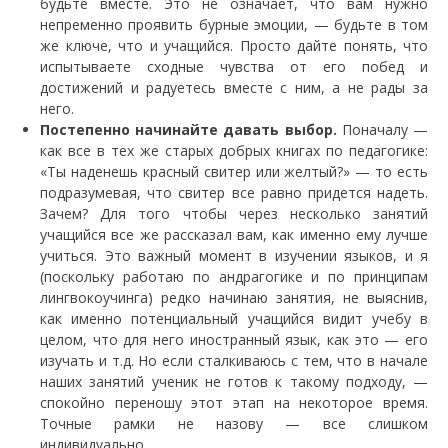
будьте вместе. Это не означает, что вам нужно
непременно проявить бурные эмоции, — будьте в том
же ключе, что и учащийся. Просто дайте понять, что
испытываете сходные чувства от его побед и
достижений и радуетесь вместе с ним, а не рады за
него.
Постепенно начинайте давать выбор.
Поначалу —
как все в тех же старых добрых книгах по педагогике:
«Ты наденешь красный свитер или желтый?» — то есть
подразумевая, что свитер все равно придется надеть.
Зачем? Для того чтобы через несколько занятий
учащийся все же рассказал вам, как именно ему лучше
учиться. Это важный момент в изучении языков, и я
(поскольку работаю по андрагогике и по принципам
лингвокоучинга) редко начинаю занятия, не выяснив,
как именно потенциальный учащийся видит учебу в
целом, что для него иностранный язык, как это — его
изучать и т.д. Но если сталкиваюсь с тем, что в начале
наших занятий ученик не готов к такому подходу, —
спокойно переношу этот этап на некоторое время.
Точные рамки не назову — все слишком
индивидуально.