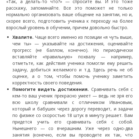
«Так, а делать-то что?» — спросите вы. И это тоже
расскажу, запоминайте. Все это поможет не только
нормально организовать ваше общение на занятии, но и,
скорее всего, подготовить ученика к переходу на более
взрослый уровень в обучении, причем довольно быстро.
Хвалите.
Чаще всего именно из позиции «я чуть выше,
чем ты» — указывайте на достижения, оценивайте
прогресс (не баллом, конечно). Но периодически
вставляйте «правильную» похвалу — например,
отметьте, как действия ученика помогли ему решить
задачу, добиться желаемого и т.д. Здесь речь не об
оценке, а о том, чтобы помочь ученику заметить
корректность своего поведения.
Помогите видеть достижения.
Сравнивать себя с
кем-то ваш ученик прекрасно умеет — ведь не зря его
всю школу сравнивали с отличником Ивановым,
который и бабушек через дорогу переводит, и задачи
по физике со скоростью 18 штук в минуту решает. Вам
придется учить его сравнивать себя с собой.
Нынешнего — со вчерашним. Уже через одно-два
занятия (конечно, если вы проводите их так, что