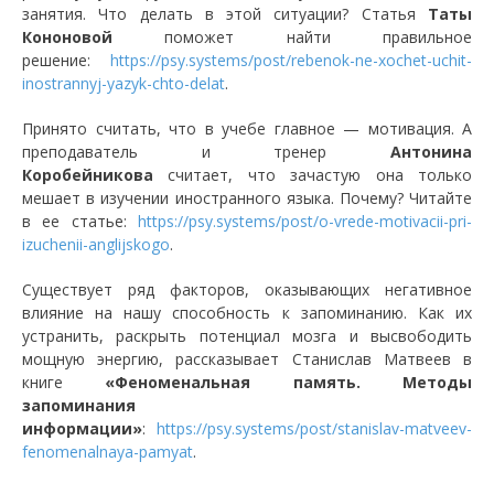
занятия. Что делать в этой ситуации? Статья
Таты
Кононовой
поможет найти правильное
решение:
https://psy.systems/post/rebenok-ne-xochet-uchit-
inostrannyj-yazyk-chto-delat
.
Принято считать, что в учебе главное — мотивация. А
преподаватель и тренер
Антонина
Коробейникова
считает, что зачастую она только
мешает в изучении иностранного языка. Почему? Читайте
в ее статье:
https://psy.systems/post/o-vrede-motivacii-pri-
izuchenii-anglijskogo
.
Существует ряд факторов, оказывающих негативное
влияние на нашу способность к запоминанию. Как их
устранить, раскрыть потенциал мозга и высвободить
мощную энергию, рассказывает Станислав Матвеев в
книге
«Феноменальная память. Методы
запоминания
информации»
:
https://psy.systems/post/stanislav-matveev-
fenomenalnaya-pamyat
.