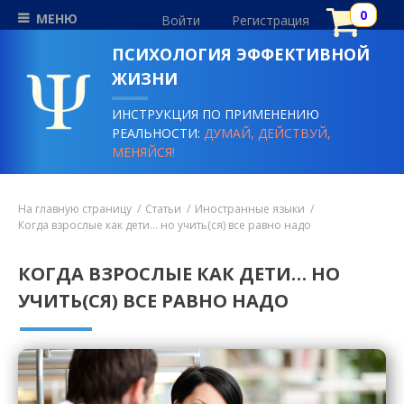
МЕНЮ
Войти
Регистрация
ПСИХОЛОГИЯ ЭФФЕКТИВНОЙ
ЖИЗНИ
ИНСТРУКЦИЯ ПО ПРИМЕНЕНИЮ
РЕАЛЬНОСТИ:
ДУМАЙ, ДЕЙСТВУЙ,
МЕНЯЙСЯ!
На главную страницу
Статьи
Иностранные языки
Когда взрослые как дети… но учить(ся) все равно надо
КОГДА ВЗРОСЛЫЕ КАК ДЕТИ… НО
УЧИТЬ(СЯ) ВСЕ РАВНО НАДО