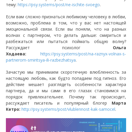
тему:
https://psy.systems/post/ne-ischite-svoego
.
Если вам сложно признаться любимому человеку в любви,
возможно, проблема в том, что у вас нет настоящей
эмоциональной связи. Если вы поняли, что на разных
волнах с партнером, что делать дальше: смириться и
разбежаться или пытаться поймать общую волну?
Рассуждает психолог
Ольга
Ходаева:
https://psy.systems/post/na-raznyx-volnax-s-
partnerom-smiritsya-ili-razbezhatsya
.
Зачастую мы принимаем скоротечную влюбленность за
настоящую любовь, как будто попадаем под гипноз. Его
действие мешает разглядеть особенности характера
партнера, да и мы сами в его глазах становимся на
порядок привлекательнее. Почему так происходит,
рассуждает писатель и популярный блогер
Марта
Кетро:
http://psy.systems/post/vlublennost-kak-samocel
.