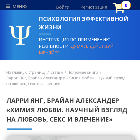
МЕНЮ
Войти
Регистрация
ПСИХОЛОГИЯ ЭФФЕКТИВНОЙ
ЖИЗНИ
ИНСТРУКЦИЯ ПО ПРИМЕНЕНИЮ
РЕАЛЬНОСТИ:
ДУМАЙ, ДЕЙСТВУЙ,
МЕНЯЙСЯ!
На главную страницу
Статьи
Полезные книги
Ларри Янг, Брайан Александер «Химия любви. Научный взгляд
на любовь, секс и влечение»
ЛАРРИ ЯНГ, БРАЙАН АЛЕКСАНДЕР
«ХИМИЯ ЛЮБВИ. НАУЧНЫЙ ВЗГЛЯД
НА ЛЮБОВЬ, СЕКС И ВЛЕЧЕНИЕ»