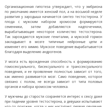
Организационная гипотеза утверждает, что у эмбриона
по умолчанию имеется женский пол, а на восьмой неделе
развития у зародыша начинается синтез тестостерона. У
плода с мужским набором хромосом формируются
семенники, затем добавляются надпочечники,
вырабатывающие некоторое количество тестостерона.
Так зарождаются мужские гениталии, а мужской гормон
закладывает в мозге типичные нейронные цепи и
изменяет его химию. Мужское поведение вырабатывается
благодаря выделению андрогенов.
У мозга есть врожденная способность к формированию
гомосексуального, бисексуального и транссексуального
поведения, и ее проявление полностью зависит от того,
как именно развивается мозг. Само поведение, которое
связано с полом, не всегда зависит от типа половых
органов и набора хромосом человека.
У мужчины до старости сохраняется интерес к сексу даже
при падении уровня тестостерона, а девушки испытывают
что-то похожее, когда у них наступает первая овуляция.