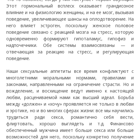
Этот гормональный всплеск оказывает грандиозное
влияние и на физиологию женщины, и на ее мозг, вызывая
поведение, увеличивающее шансы на оплодотворение. На
него влияет эстроген, поскольку женское половое
поведение связано с реакцией мозга на стресс, которую
одновременно формируют гипоталамус, гипофиз и
надпочечники. Обе системы взаимосвязаны — и
отвечающая за реакцию на стресс, и регулирующая
поведение.
Наши сексуальные аппетиты все время конфликтуют с
многолетними моральными нормами, правилами и
законами, направленными на ограничение страсти. Но и
вожделение, и восхищение ведут именно к настоящей
любви, расцениваемой нами как высший идеал. Борьба
между «должен» и «хочу» проявляется не только в любви
и эротике, но и во многих сферах жизни: все мы научились
трудиться ради секса, романтично себя вести,
флиртовать, хорошо выглядеть и т.д. Финансово
обеспеченный мужчина имеет больше секса или больше
возможностей для него, поскольку конкретно получение