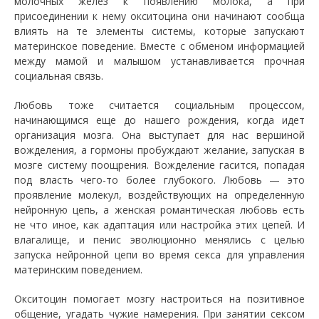
молочных желез к появлению молока, а при
присоединении к нему окситоцина они начинают сообща
влиять на те элементы системы, которые запускают
материнское поведение. Вместе с обменом информацией
между мамой и малышом устанавливается прочная
социальная связь.
Любовь тоже считается социальным процессом,
начинающимся еще до нашего рождения, когда идет
организация мозга. Она выступает для нас вершиной
вожделения, а гормоны пробуждают желание, запуская в
мозге систему поощрения. Вожделение гасится, попадая
под власть чего-то более глубокого. Любовь — это
проявление молекул, воздействующих на определенную
нейронную цепь, а женская романтическая любовь есть
не что иное, как адаптация или настройка этих цепей. И
влагалище, и пенис эволюционно менялись с целью
запуска нейронной цепи во время секса для управления
материнским поведением.
Окситоцин помогает мозгу настроиться на позитивное
общение, угадать чужие намерения. При занятии сексом