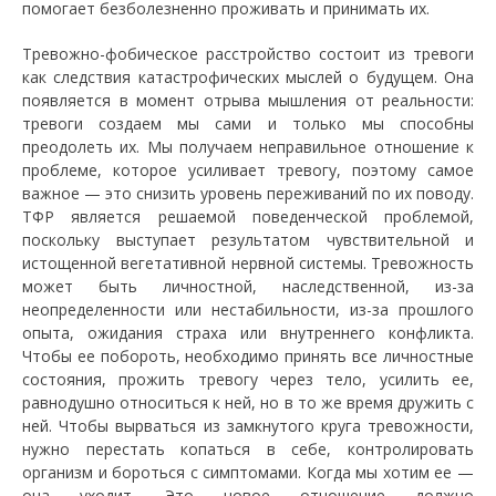
помогает безболезненно проживать и принимать их.
Тревожно-фобическое расстройство состоит из тревоги
как следствия катастрофических мыслей о будущем. Она
появляется в момент отрыва мышления от реальности:
тревоги создаем мы сами и только мы способны
преодолеть их. Мы получаем неправильное отношение к
проблеме, которое усиливает тревогу, поэтому самое
важное — это снизить уровень переживаний по их поводу.
ТФР является решаемой поведенческой проблемой,
поскольку выступает результатом чувствительной и
истощенной вегетативной нервной системы. Тревожность
может быть личностной, наследственной, из-за
неопределенности или нестабильности, из-за прошлого
опыта, ожидания страха или внутреннего конфликта.
Чтобы ее побороть, необходимо принять все личностные
состояния, прожить тревогу через тело, усилить ее,
равнодушно относиться к ней, но в то же время дружить с
ней. Чтобы вырваться из замкнутого круга тревожности,
нужно перестать копаться в себе, контролировать
организм и бороться с симптомами. Когда мы хотим ее —
она уходит. Это новое отношение должно