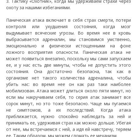
3. Тактику «Охотник», когда мы удерживаем страхи через
охоту за нашими избеганиями.
Паническая атака включает в себя страх смерти, потери
контроля или ухудшения состояния, когда мозг
выдумывает всяческие угрозы. Во время нее в кровь
выбрасывается адреналин, мы становимся умственно,
эмоционально и физически истощенными на фоне
ложного восприятия опасности. Паническая атака не
может появиться внезапно, поскольку мы сами запускаем
ее, и у нас есть две минуты, чтобы не допустить этого
состояния. Она достаточно безопасна, так как в
организме нет такого количества адреналина, чтобы
убить нас: во время нее он как раз таки наиболее
мобилизован. Атака может длиться около пяти минут, но
если мы накручиваем себя, то серия атак занимает все
сорок минут, но это тоже безопасно. Чаще мы пугаемся
не симптомов, а их последствий. Когда атака
приближается, нужно спокойно наблюдать за ней и
принимать ее, удерживая страх как можно дольше. Убегая
от нее, мы встречаемся с ней, а идя ей навстречу, теряем
ее. Таким образом, мы можем сломать ее механизм.