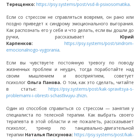
Терещенко:
https://psy.systems/post/vsd-ili-psixosomatika
.
Если со стрессом не справляться вовремя, он рано или
поздно приведет к синдрому эмоционального выгорания.
Как распознать его у себя и что делать, если вы дошли до
ручки, рассказывает
Юрий
Карпенков:
https://psy.systems/post/sindrom-
emocionalnogo-vygorania
.
Если вы чувствуете постоянную тревогу по поводу
жизненных проблем и неудач, тогда поработайте над
своим мышлением и восприятием, советует
психолог
Ольга Панова.
О том, как это сделать, читайте
в статье:
https://psy.systems/post/kak-spravitsya-s-
problemami-i-obresti-schastlivuyu-zhizn
.
Один из способов справиться со стрессом — занятия у
специалиста по телесной терапии. Как выбрать своего
терапевта в этой области и не пожалеть, рассказывает
психолог, тренер по танцевально-двигательной
терапии
Наталья Пискунова:
https://psy.systems/post/kak-