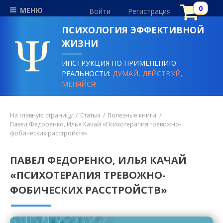
МЕНЮ
Войти
Регистрация
ПСИХОЛОГИЯ ЭФФЕКТИВНОЙ
ЖИЗНИ
ИНСТРУКЦИЯ ПО ПРИМЕНЕНИЮ
РЕАЛЬНОСТИ:
ДУМАЙ, ДЕЙСТВУЙ,
МЕНЯЙСЯ!
На главную страницу
Статьи
Полезные книги
Павел Федоренко, Илья Качай «Психотерапия тревожно-
фобических расстройств»
ПАВЕЛ ФЕДОРЕНКО, ИЛЬЯ КАЧАЙ
«ПСИХОТЕРАПИЯ ТРЕВОЖНО-
ФОБИЧЕСКИХ РАССТРОЙСТВ»