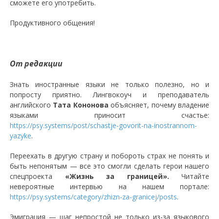
сможете его употребить.
Продуктивного общения!
От редакции
Знать иностранные языки не только полезно, но и
попросту приятно. Лингвокоуч и преподаватель
английского
Тата Кононова
объясняет, почему владение
языками приносит счастье:
https://psy.systems/post/schastje-govorit-na-inostrannom-
yazyke
.
Переехать в другую страну и побороть страх не понять и
быть непонятым — все это смогли сделать герои нашего
спецпроекта
«Жизнь за границей».
Читайте
невероятные интервью на нашем портале:
https://psy.systems/category/zhizn-za-granicej/posts
.
Эмиграция — шаг непростой не только из-за языкового