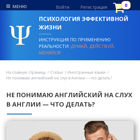
МЕНЮ
Войти
Регистрация
ПСИХОЛОГИЯ ЭФФЕКТИВНОЙ
ЖИЗНИ
ИНСТРУКЦИЯ ПО ПРИМЕНЕНИЮ
РЕАЛЬНОСТИ:
ДУМАЙ, ДЕЙСТВУЙ,
МЕНЯЙСЯ!
На главную страницу
Статьи
Иностранные языки
Не понимаю английский на слух в Англии — что делать?
НЕ ПОНИМАЮ АНГЛИЙСКИЙ НА СЛУХ
В АНГЛИИ — ЧТО ДЕЛАТЬ?