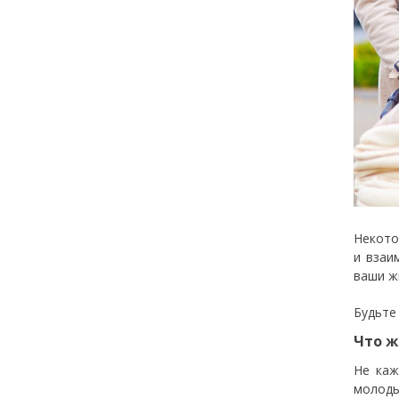
Некото
и взаи
ваши ж
Будьте
Что ж
Не каж
молоды