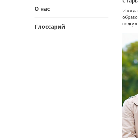
Стары
О нас
Иногда
образо
подгуз
Глоссарий