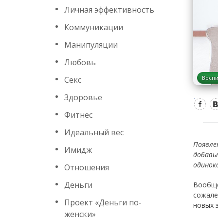
Личная эффективность
Коммуникации
Манипуляции
Любовь
Воспи
Секс
Здоровье
Фитнес
Идеальный вес
Появле
Имидж
добавь
одиноко
Отношения
Деньги
Вообще
сожале
Проект «Деньги по-
новых 
женски»