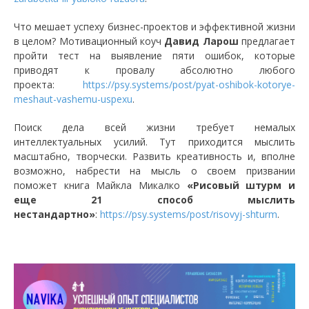
Что мешает успеху бизнес-проектов и эффективной жизни
в целом? Мотивационный коуч
Давид Ларош
предлагает
пройти тест на выявление пяти ошибок, которые
приводят к провалу абсолютно любого
проекта:
https://psy.systems/post/pyat-oshibok-kotorye-
meshaut-vashemu-uspexu
.
Поиск дела всей жизни требует немалых
интеллектуальных усилий. Тут приходится мыслить
масштабно, творчески. Развить креативность и, вполне
возможно, набрести на мысль о своем призвании
поможет книга Майкла Микалко
«Рисовый штурм и
еще 21 способ мыслить
нестандартно»
:
https://psy.systems/post/risovyj-shturm
.