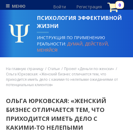
МЕНЮ
Войти
Регистрация
ПСИХОЛОГИЯ ЭФФЕКТИВНОЙ
ЖИЗНИ
ИНСТРУКЦИЯ ПО ПРИМЕНЕНИЮ
РЕАЛЬНОСТИ:
ДУМАЙ, ДЕЙСТВУЙ,
МЕНЯЙСЯ!
На главную страницу
Статьи
Проект «Деньги по-женски»
Ольга Юрковская: «Женский бизнес отличается тем, что
приходится иметь дело с какими-то нелепыми ожиданиями от
потенциальных клиентов»
ОЛЬГА ЮРКОВСКАЯ: «ЖЕНСКИЙ
БИЗНЕС ОТЛИЧАЕТСЯ ТЕМ, ЧТО
ПРИХОДИТСЯ ИМЕТЬ ДЕЛО С
КАКИМИ-ТО НЕЛЕПЫМИ